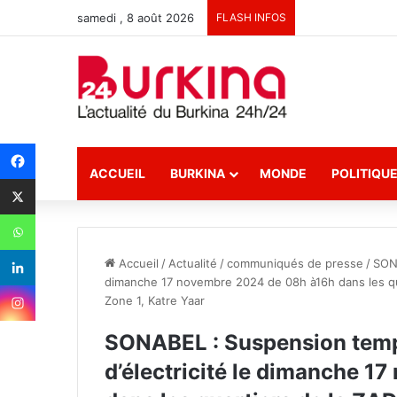
samedi , 8 août 2026
FLASH INFOS
ACCUEIL
BURKINA
MONDE
POLITIQU
Accueil
/
Actualité
/
communiqués de presse
/
SONA
dimanche 17 novembre 2024 de 08h à16h dans les quar
Zone 1, Katre Yaar
SONABEL : Suspension tempo
d’électricité le dimanche 