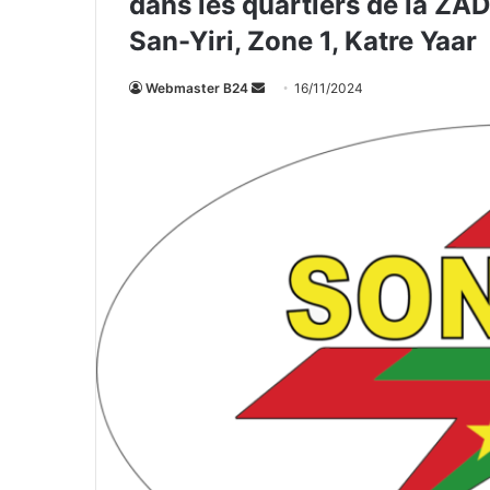
dans les quartiers de la ZAD
San-Yiri, Zone 1, Katre Yaar
Webmaster B24
E
16/11/2024
n
v
o
y
e
r
u
n
c
o
u
r
r
i
e