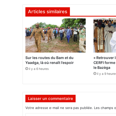
B
u
Articles similaires
r
e
a
u
N
a
t
i
o
Sur les routes du Bam et du
« Retrouver l
n
Yaadga, là où renaît l’espoir
CERFI forme l
a
le Bazèga
il y a 6 heures
l
il y a 9 heure
d
e
s
G
Laisser un commentaire
r
a
Votre adresse e-mail ne sera pas publiée.
Les champs o
n
d