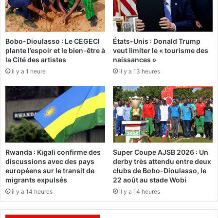
o
O
d
N
u
S
i
P
Bobo-Dioulasso : Le CEGECI
États-Unis : Donald Trump
t
O
plante l’espoir et le bien-être à
veut limiter le « tourisme des
s
la Cité des artistes
naissances »
U
a
R
il y a 1 heure
il y a 13 heures
r
L
t
E
i
D
s
E
a
V
n
E
a
L
u
Rwanda : Kigali confirme des
Super Coupe AJSB 2026 : Un
O
x
discussions avec des pays
derby très attendu entre deux
P
:
européens sur le transit de
clubs de Bobo-Dioulasso, le
P
L
migrants expulsés
22 août au stade Wobi
E
a
il y a 14 heures
il y a 14 heures
M
p
E
l
N
a