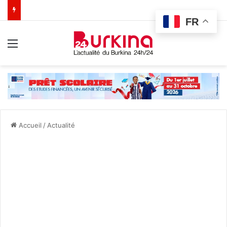
FR
Menu
Accueil
/
Actualité