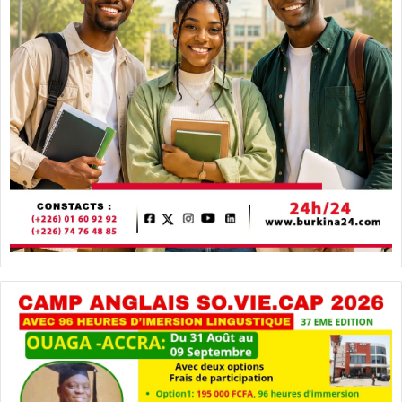
N
D
U
C
E
R
T
I
F
I
C
A
T
D
’
E
T
U
D
E
S