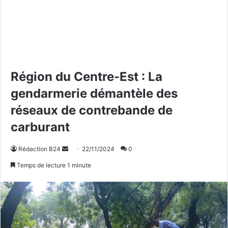
Région du Centre-Est : La
gendarmerie démantèle des
réseaux de contrebande de
carburant
Rédaction B24
E
22/11/2024
0
n
Temps de lecture 1 minute
v
o
y
e
r