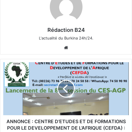
Rédaction B24
L'actualité du Burkina 24h/24.
We
bsi
te
A
N
N
O
N
C
E
:
C
E
ANNONCE : CENTRE D’ETUDES ET DE FORMATIONS
N
POUR LE DEVELOPPEMENT DE L’AFRIQUE (CEFDA) :