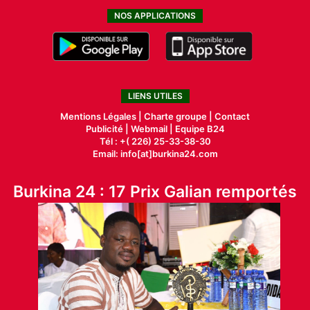
NOS APPLICATIONS
LIENS UTILES
Mentions Légales |
Charte groupe |
Contact
Publicité
|
Webmail |
Equipe B24
Tél : +( 226) 25-33-38-30
Email: info[at]burkina24.com
Burkina 24 : 17 Prix Galian remportés