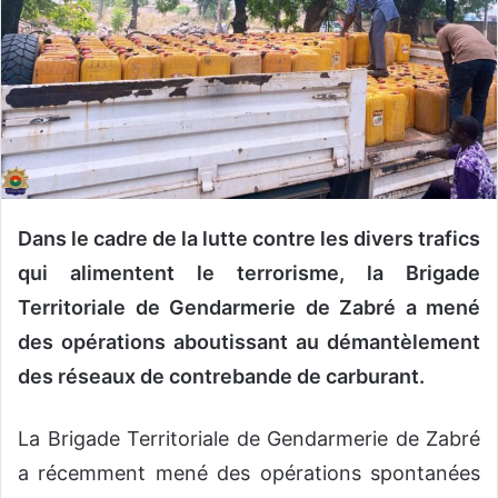
u
n
c
o
u
r
r
i
e
Dans le cadre de la lutte contre les divers trafics
l
qui alimentent le terrorisme, la Brigade
Territoriale de Gendarmerie de Zabré a mené
des opérations aboutissant au démantèlement
des réseaux de contrebande de carburant.
La Brigade Territoriale de Gendarmerie de Zabré
a récemment mené des opérations spontanées