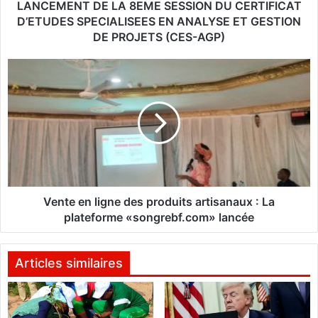
T
LANCEMENT DE LA 8EME SESSION DU CERTIFICAT
R
D’ETUDES SPECIALISEES EN ANALYSE ET GESTION
E
DE PROJETS (CES-AGP)
D
’
V
E
e
T
n
U
t
D
e
E
e
S
n
E
l
T
i
D
g
Vente en ligne des produits artisanaux : La
E
n
plateforme «songrebf.com» lancée
F
e
O
d
R
e
Articles similaires
M
s
A
p
T
r
I