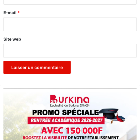
r
s
i
o
l
e
E-mail
*
*
Site web