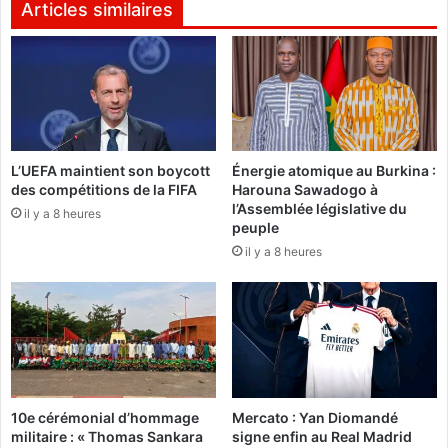
n
'
Articles similaires
o
é
u
d
v
i
e
t
a
i
u
o
c
n
L’UEFA maintient son boycott
Énergie atomique au Burkina :
h
2
des compétitions de la FIFA
Harouna Sawadogo à
a
0
l’Assemblée législative du
p
il y a 8 heures
2
peuple
i
5
il y a 8 heures
t
d
r
e
e
s
p
J
o
E
u
P
r
P
l
C
10e cérémonial d’hommage
Mercato : Yan Diomandé
'
s
militaire : « Thomas Sankara
signe enfin au Real Madrid
i
e