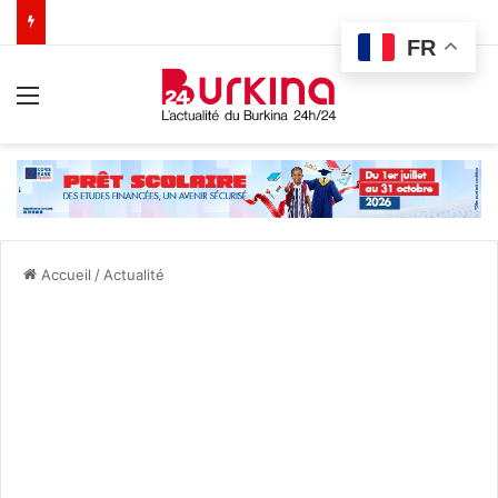
FR
Menu
Accueil
/
Actualité