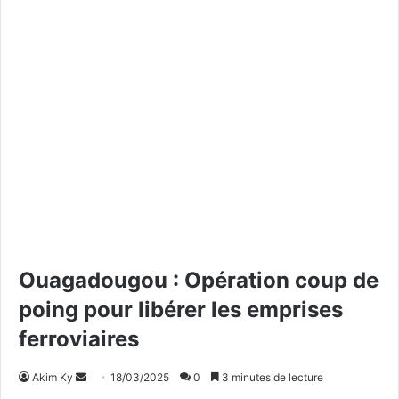
Ouagadougou : Opération coup de
poing pour libérer les emprises
ferroviaires
Akim Ky
E
18/03/2025
0
3 minutes de lecture
n