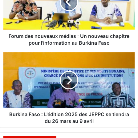
m
d
e
s
n
o
Forum des nouveaux médias : Un nouveau chapitre
u
pour l'information au Burkina Faso
v
e
B
a
u
u
r
x
k
m
i
é
n
d
a
i
F
a
a
s
s
Burkina Faso : L'édition 2025 des JEPPC se tiendra
:
o
du 26 mars au 9 avril
U
:
n
L