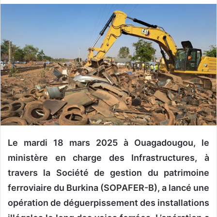
v
o
y
e
r
u
n
c
o
u
r
r
Le mardi 18 mars 2025 à Ouagadougou, le
i
ministère en charge des Infrastructures, à
e
travers la Société de gestion du patrimoine
l
ferroviaire du Burkina (SOPAFER-B), a lancé une
opération de déguerpissement des installations