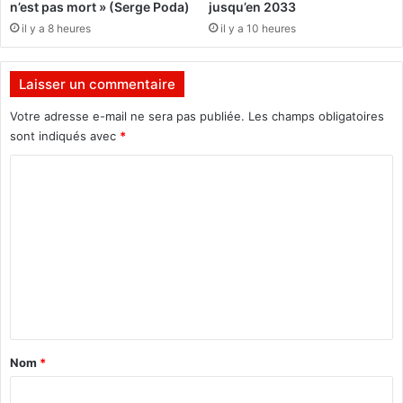
n’est pas mort » (Serge Poda)
jusqu’en 2033
n
t
il y a 8 heures
il y a 10 heures
f
i
o
e
r
n
Laisser un commentaire
m
d
a
r
Votre adresse e-mail ne sera pas publiée.
Les champs obligatoires
t
a
sont indiqués avec
*
i
d
o
u
C
n
2
o
a
6
m
u
m
B
a
m
u
r
e
r
s
k
a
n
i
u
t
n
9
a
a
a
Nom
*
F
v
i
a
r