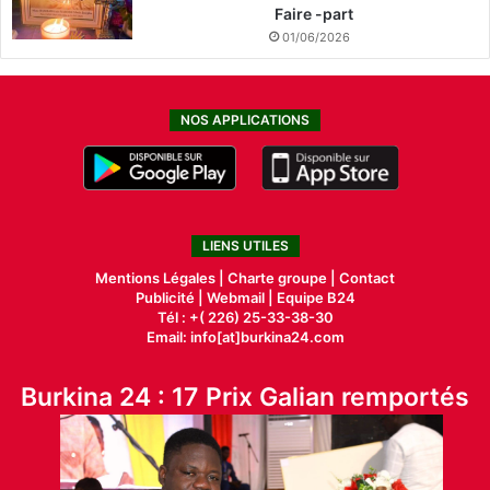
Faire -part
01/06/2026
NOS APPLICATIONS
LIENS UTILES
Mentions Légales |
Charte groupe |
Contact
Publicité
|
Webmail |
Equipe B24
Tél : +( 226) 25-33-38-30
Email: info[at]burkina24.com
Burkina 24 : 17 Prix Galian remportés