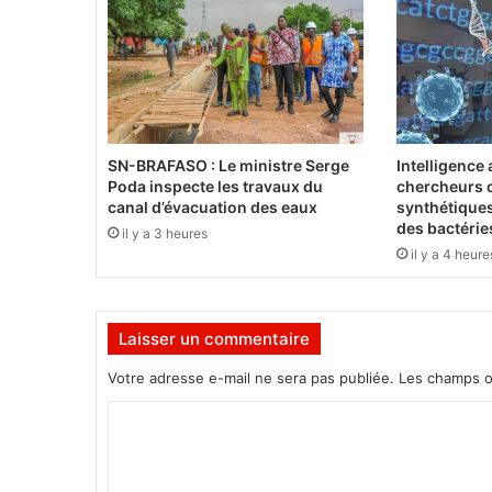
r
o
r
i
s
m
e
SN-BRAFASO : Le ministre Serge
Intelligence a
:
Poda inspecte les travaux du
chercheurs c
4
canal d’évacuation des eaux
synthétiques
1
des bactérie
il y a 3 heures
G
il y a 4 heure
u
i
d
Laisser un commentaire
e
u
Votre adresse e-mail ne sera pas publiée.
Les champs o
r
s
C
A
o
é
r
m