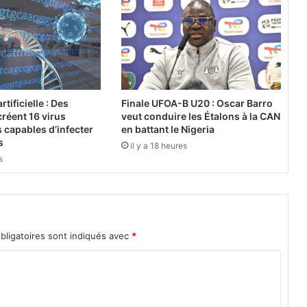
a
t
i
o
n
d
’
rtificielle : Des
Finale UFOA-B U20 : Oscar Barro
u
réent 16 virus
veut conduire les Étalons à la CAN
n
 capables d’infecter
en battant le Nigeria
e
s
il y a 18 heures
s
s
o
c
i
é
t
bligatoires sont indiqués avec
*
é
d
’
É
t