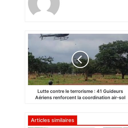
L
u
t
t
e
c
o
n
t
r
Lutte contre le terrorisme : 41 Guideurs
e
Aériens renforcent la coordination air-sol
l
e
t
Articles similaires
e
r