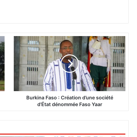
B
u
r
k
i
n
a
F
a
s
Burkina Faso : Création d’une société
o
d’État dénommée Faso Yaar
:
C
r
é