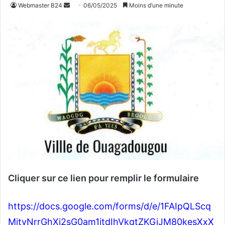
Webmaster B24
E
06/05/2025
Moins d’une minute
n
v
o
y
e
r
u
n
c
o
u
r
r
i
Cliquer sur ce lien pour remplir le formulaire
e
l
https://docs.google.com/forms/d/e/1FAIpQLScq
MitvNrrGhXi2sG0am1jtdIhVkgtZKGjJM80kesXxX