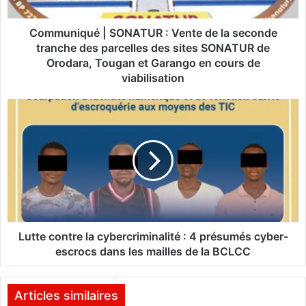
q
u
é
Communiqué | SONATUR : Vente de la seconde
|
tranche des parcelles des sites SONATUR de
S
Orodara, Tougan et Garango en cours de
O
viabilisation
N
A
L
T
u
U
t
R
t
:
e
V
c
e
o
n
n
t
t
e
r
Lutte contre la cybercriminalité : 4 présumés cyber-
d
e
escrocs dans les mailles de la BCLCC
e
l
l
a
a
c
Articles similaires
s