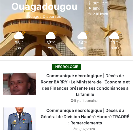
o
d
b
g
k
O
e
Ouagadougou
36º - 27º
r
s
59%
o
i
e
r
o
2.16 km/h
m
Nuages Dispersés
d
a
k
n
a
a
i
r
l
m
a
l
36
33
34
29
℃
℃
℃
℃
,
e
jeu
ven
sam
dim
T
s
o
d
u
e
NÉCROLOGIE
g
l
Communiqué nécrologique | Décès de
a
a
Roger BARRY : Le Ministère de l’Économie et
n
B
des Finances présente ses condoléances à
e
C
la famille
t
L
il y a 1 semaine
G
C
a
C
Communiqué nécrologique | Décès du
r
Général de Division Nabéré Honoré TRAORÉ
a
: Remerciements
n
03/07/2026
g