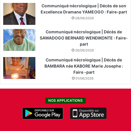
o
Communiqué nécrologique | Décès de son
e
Excellence Dramane YAMEOGO : Faire-part
n
28/06/2026
c
o
Communiqué nécrologique | Décès de
u
SAWADOGO BERNARD WENDIKONTE : Faire-
r
part
s
26/06/2026
d
Communiqué nécrologique | Décès de
e
BAMBARA née KABORE Marie Josephe :
v
Faire -part
i
01/06/2026
a
b
i
l
NOS APPLICATIONS
i
s
a
t
i