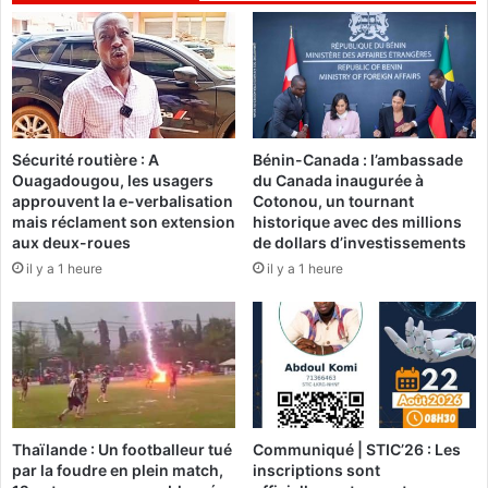
y
e
b
c
e
o
r
n
c
d
r
e
i
t
Sécurité routière : A
Bénin-Canada : l’ambassade
m
Ouagadougou, les usagers
du Canada inaugurée à
r
i
approuvent la e-verbalisation
Cotonou, un tournant
a
n
mais réclament son extension
historique avec des millions
n
a
aux deux-roues
de dollars d’investissements
c
l
il y a 1 heure
il y a 1 heure
h
i
e
t
d
é
e
:
s
4
p
p
a
r
r
é
Thaïlande : Un footballeur tué
Communiqué | STIC’26 : Les
c
s
par la foudre en plein match,
inscriptions sont
e
u