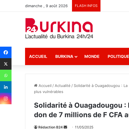
dimanche , 9 août 2026
FLASH INFOS
ACCUEIL
BURKINA
MONDE
POLITIQU
Accueil
/
Actualité
/
Solidarité à Ouagadougou : La 
plus vulnérables
Solidarité à Ouagadougou : 
don de 7 millions de F CFA 
Rédaction B24
E
11/05/2025