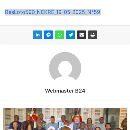
ResLoto590_NEKRE_19-05-2025_N°59
Webmaster B24
B
u
r
k