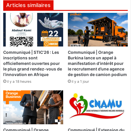
n
d
Articles similaires
i
e
s
g
t
a
e
z
s
e
s
t
a
d
Communiqué | STIC’26 : Les
Communiqué | Orange
l
'
inscriptions sont
Burkina lance un appel à
u
e
officiellement ouvertes pour
manifestation d’intérêt pour
e
s
le plus grand rendez-vous de
le recrutement d’une agence
n
s
l’innovation en Afrique
de gestion de camion podium
t
e
il y a 18 heures
il y a 1 jour
l
n
a
c
r
e
é
:
h
L
a
a
b
B
i
M
Communiqué | Orange
Communiqué | Extension du