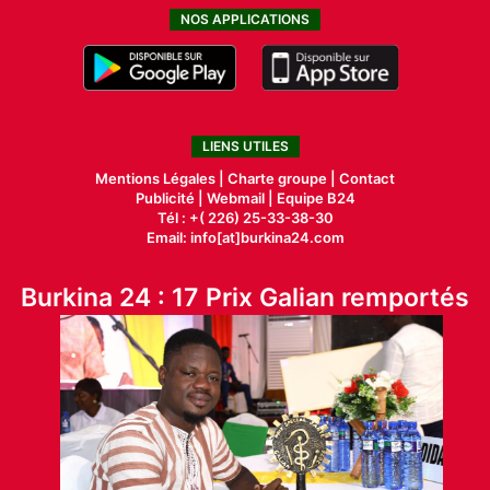
NOS APPLICATIONS
LIENS UTILES
Mentions Légales |
Charte groupe |
Contact
Publicité
|
Webmail |
Equipe B24
Tél : +( 226) 25-33-38-30
Email: info[at]burkina24.com
Burkina 24 : 17 Prix Galian remportés