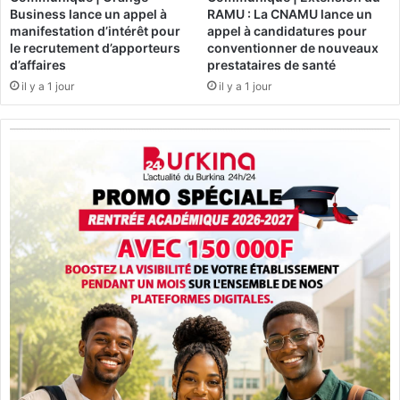
l
C
Business lance un appel à
RAMU : La CNAMU lance un
i
R
manifestation d’intérêt pour
appel à candidatures pour
t
F
le recrutement d’apporteurs
conventionner de nouveaux
a
p
d’affaires
prestataires de santé
t
a
il y a 1 jour
il y a 1 jour
i
s
o
s
n
e
d
à
u
l
P
'
r
a
é
c
s
t
i
i
d
o
e
n
n
à
t
O
T
u
h
a
o
g