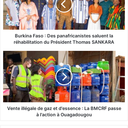
i
n
a
F
a
s
Burkina Faso : Des panafricanistes saluent la
o
réhabilitation du Président Thomas SANKARA
:
V
D
e
e
n
s
t
p
e
a
i
n
l
a
l
f
é
r
g
Vente illégale de gaz et d'essence : La BMCRF passe
i
a
à l'action à Ouagadougou
c
l
a
e