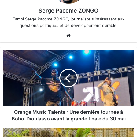
Serge Pacome ZONGO
Tambi Serge Pacome ZONGO, journaliste s'intéressant aux
questions politiques et de développement durable.
We
bsi
te
O
r
a
n
g
e
M
u
s
i
Orange Music Talents : Une dernière tournée à
c
Bobo-Dioulasso avant la grande finale du 30 mai
T
a
S