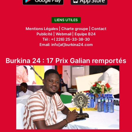
LIENS UTILES
Mentions Légales |
Charte groupe |
Contact
Publicité
|
Webmail |
Equipe B24
Tél : +( 226) 25-33-38-30
Email: info[at]burkina24.com
Burkina 24 : 17 Prix Galian remportés