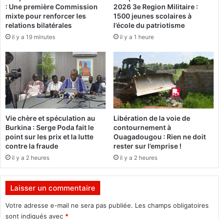
: Une première Commission
2026 3e Region Militaire :
é
s
mixte pour renforcer les
1500 jeunes scolaires à
e
d
relations bilatérales
l’école du patriotisme
à
é
il y a 19 minutes
il y a 1 heure
B
m
o
a
b
r
o
c
-
h
D
e
i
u
o
r
Vie chère et spéculation au
Libération de la voie de
u
s
Burkina : Serge Poda fait le
contournement à
l
i
point sur les prix et la lutte
Ouagadougou : Rien ne doit
a
m
contre la fraude
rester sur l’emprise !
s
m
il y a 2 heures
il y a 2 heures
s
o
o
b
a
i
Laisser un commentaire
v
l
a
i
Votre adresse e-mail ne sera pas publiée.
Les champs obligatoires
n
e
sont indiqués avec
*