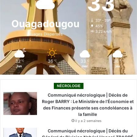
33
b
e
u
a
o
o
d
b
g
k
Ouagadougou
33º - 29º
45%
o
i
e
r
3.22 km/h
Nuages Dispersés
k
n
a
m
32
36
33
36
℃
℃
℃
℃
lun
mar
mer
jeu
NÉCROLOGIE
Communiqué nécrologique | Décès de
Roger BARRY : Le Ministère de l’Économie et
des Finances présente ses condoléances à
la famille
il y a 2 semaines
Communiqué nécrologique | Décès du