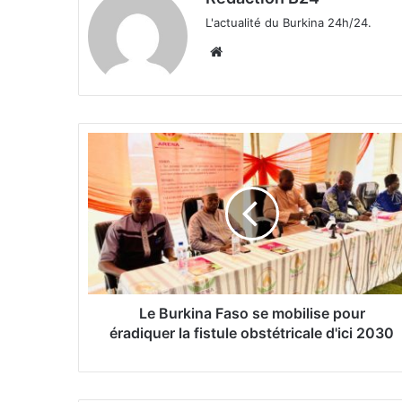
L'actualité du Burkina 24h/24.
We
bsi
te
L
e
B
u
r
k
i
n
a
F
Le Burkina Faso se mobilise pour
a
éradiquer la fistule obstétricale d'ici 2030
s
o
s