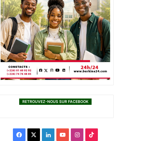
RETROUVEZ-NOUS SUR FACEBOOK
F
X
L
Y
I
T