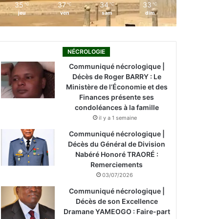
35
37
34
33
℃
℃
℃
℃
jeu
ven
sam
dim
NÉCROLOGIE
Communiqué nécrologique |
Décès de Roger BARRY : Le
Ministère de l’Économie et des
Finances présente ses
condoléances à la famille
il y a 1 semaine
Communiqué nécrologique |
Décès du Général de Division
Nabéré Honoré TRAORÉ :
Remerciements
03/07/2026
Communiqué nécrologique |
Décès de son Excellence
Dramane YAMEOGO : Faire-part