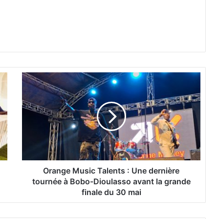
O
r
a
n
g
e
M
u
s
i
Orange Music Talents : Une dernière
c
tournée à Bobo-Dioulasso avant la grande
T
finale du 30 mai
a
l