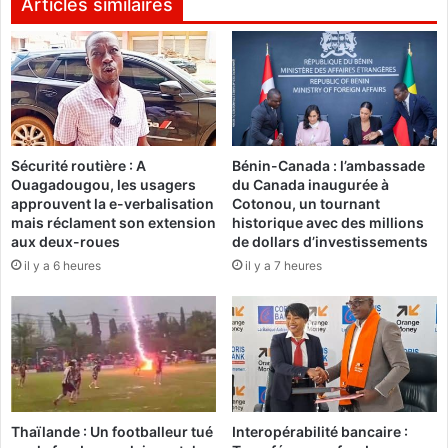
Articles similaires
n
d
d
e
e
l
a
»
C
d
C
é
I
Sécurité routière : A
Bénin-Canada : l’ambassade
v
-
Ouagadougou, les usagers
du Canada inaugurée à
o
B
approuvent la e-verbalisation
Cotonou, un tournant
i
F
mais réclament son extension
historique avec des millions
l
aux deux-roues
de dollars d’investissements
e
:
il y a 6 heures
il y a 7 heures
s
S
o
i
n
x
d
m
o
o
u
i
b
s
l
p
Thaïlande : Un footballeur tué
Interopérabilité bancaire :
e
o