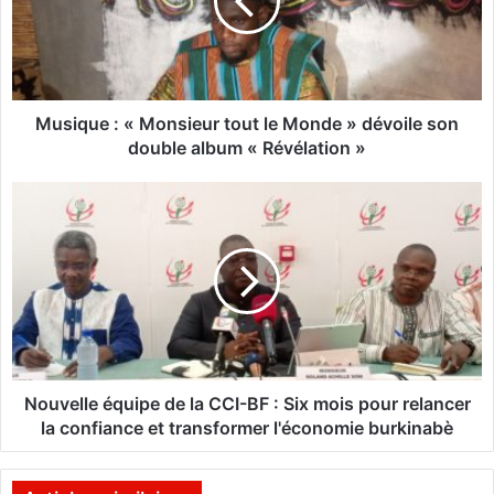
q
u
e
:
«
Musique : « Monsieur tout le Monde » dévoile son
M
double album « Révélation »
o
n
N
s
o
i
u
e
v
u
e
r
l
t
l
o
e
u
é
t
q
Nouvelle équipe de la CCI-BF : Six mois pour relancer
l
u
la confiance et transformer l'économie burkinabè
e
i
M
p
o
e