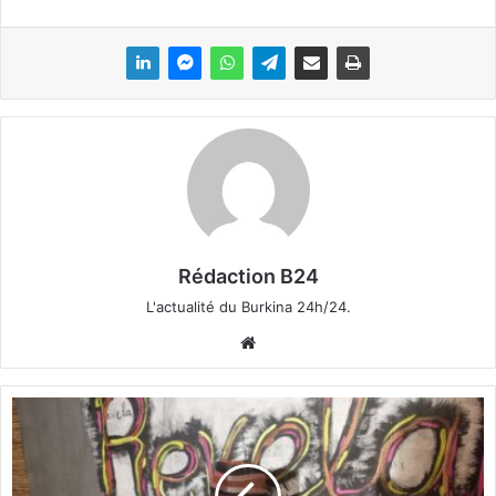
Rédaction B24
L'actualité du Burkina 24h/24.
We
bsi
te
M
u
s
i