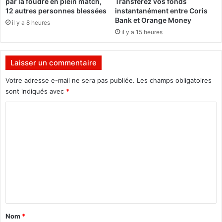
par la foudre en plein match,
Transférez vos fonds
a
u
12 autres personnes blessées
instantanément entre Coris
l
r
Bank et Orange Money
il y a 8 heures
b
r
il y a 15 heures
u
e
m
l
«
a
Laisser un commentaire
n
R
c
Votre adresse e-mail ne sera pas publiée.
Les champs obligatoires
é
e
sont indiqués avec
*
v
r
C
é
l
l
a
o
a
c
m
t
o
i
n
m
o
f
e
n
i
n
a
»
n
t
c
a
e
Nom
*