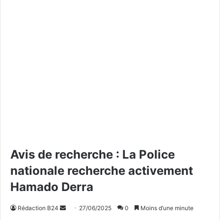
Avis de recherche : La Police
nationale recherche activement
Hamado Derra
Rédaction B24
E
27/06/2025
0
Moins d’une minute
n