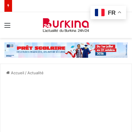
FR
Menu
Accueil
/
Actualité