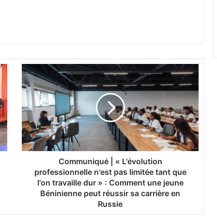
C
o
m
m
u
n
i
q
u
é
Communiqué | « L'évolution
|
professionnelle n'est pas limitée tant que
«
l'on travaille dur » : Comment une jeune
L
Béninienne peut réussir sa carrière en
'
Russie
é