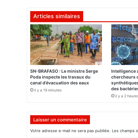
l
y
Articles similaires
a
l
i
e
u
d
e
s
o
SN-BRAFASO : Le ministre Serge
Intelligence a
r
Poda inspecte les travaux du
chercheurs c
t
canal d’évacuation des eaux
synthétiques
i
des bactérie
il y a 19 minutes
r
il y a 2 heure
l
a
C
Laisser un commentaire
o
n
Votre adresse e-mail ne sera pas publiée.
Les champs o
s