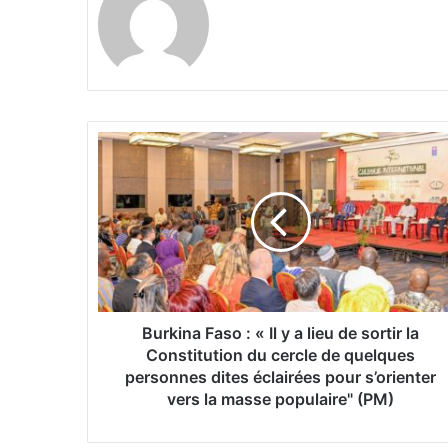
B
u
r
k
i
n
a
F
a
s
Burkina Faso : ‎« Il y a lieu de sortir la
o
Constitution du cercle de quelques
:
personnes dites éclairées pour s’orienter
vers la masse populaire" (PM)
«
I