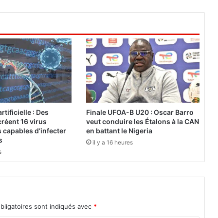
v
o
l
u
t
i
o
n
p
r
o
rtificielle : Des
Finale UFOA-B U20 : Oscar Barro
f
réent 16 virus
veut conduire les Étalons à la CAN
e
 capables d’infecter
en battant le Nigeria
s
s
il y a 16 heures
s
s
i
o
n
n
e
bligatoires sont indiqués avec
*
l