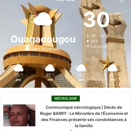
e
k
T
t
T
30
℃
b
e
u
a
o
o
d
b
g
k
Ouagadougou
35º - 29º
54%
o
i
e
r
2.43 km/h
Nuages Dispersés
k
n
a
m
35
35
35
33
℃
℃
℃
℃
jeu
ven
sam
dim
NÉCROLOGIE
Communiqué nécrologique | Décès de
Roger BARRY : Le Ministère de l’Économie et
des Finances présente ses condoléances à
la famille