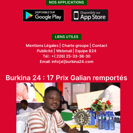
NOS APPLICATIONS
LIENS UTILES
Mentions Légales |
Charte groupe |
Contact
Publicité
|
Webmail |
Equipe B24
Tél : +( 226) 25-33-38-30
Email: info[at]burkina24.com
Burkina 24 : 17 Prix Galian remportés