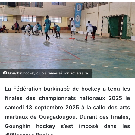
v
o
y
e
r
u
n
c
o
u
Goughin hockey club a renversé son adversaire.
r
r
La Fédération burkinabè de hockey a tenu les
i
finales des championnats nationaux 2025 le
e
samedi 13 septembre 2025 à la salle des arts
l
martiaux de Ouagadougou. Durant ces finales,
Gounghin hockey s’est imposé dans les