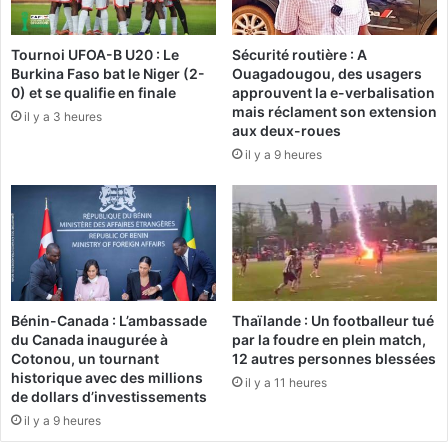
u
5
n
/
Tournoi UFOA-B U20 : Le
Sécurité routière : A
f
9
Burkina Faso bat le Niger (2-
Ouagadougou, des usagers
u
0
0) et se qualifie en finale
approuvent la e-verbalisation
t
–
mais réclament son extension
il y a 3 heures
u
«
aux deux-roues
r
K
il y a 9 heures
p
o
a
u
r
n
l
a
e
n
m
d
e
i
n
a
Bénin-Canada : L’ambassade
Thaïlande : Un footballeur tué
t
»
du Canada inaugurée à
par la foudre en plein match,
c
M
Cotonou, un tournant
12 autres personnes blessées
o
e
historique avec des millions
il y a 11 heures
n
r
de dollars d’investissements
f
c
il y a 9 heures
é
r