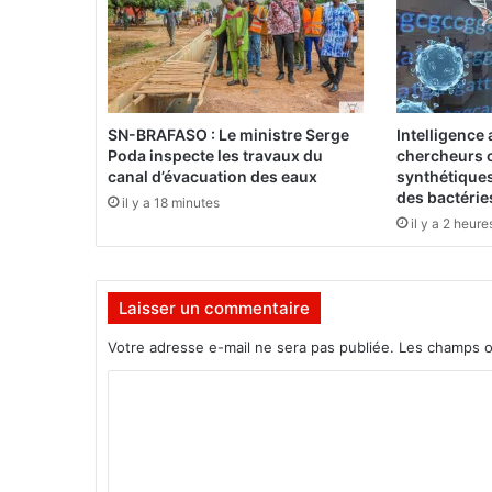
g
i
t
a
l
2
SN-BRAFASO : Le ministre Serge
Intelligence a
0
Poda inspecte les travaux du
chercheurs c
2
canal d’évacuation des eaux
synthétiques
5
des bactérie
il y a 18 minutes
:
il y a 2 heure
A
p
p
Laisser un commentaire
e
l
Votre adresse e-mail ne sera pas publiée.
Les champs o
à
p
C
a
o
r
t
m
i
m