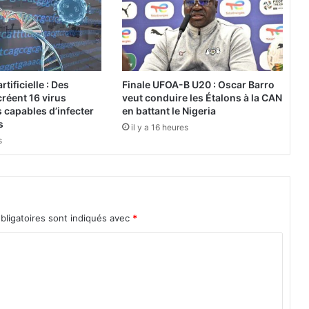
u
r
n
é
e
I
rtificielle : Des
Finale UFOA-B U20 : Oscar Barro
n
réent 16 virus
veut conduire les Étalons à la CAN
t
 capables d’infecter
en battant le Nigeria
e
s
il y a 16 heures
r
s
n
a
t
i
o
bligatoires sont indiqués avec
*
n
a
l
e
d
e