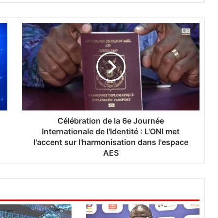
C
é
l
é
b
r
a
t
i
o
Célébration de la 6e Journée
n
Internationale de l'Identité : L'ONI met
d
l'accent sur l'harmonisation dans l'espace
e
AES
l
a
6
e
J
o