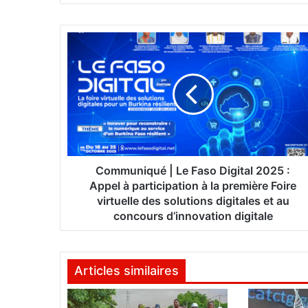
te
C
o
m
m
u
n
i
q
u
é
Communiqué | Le Faso Digital 2025 :
|
Appel à participation à la première Foire
L
virtuelle des solutions digitales et au
e
concours d’innovation digitale
F
a
s
Articles similaires
o
D
i