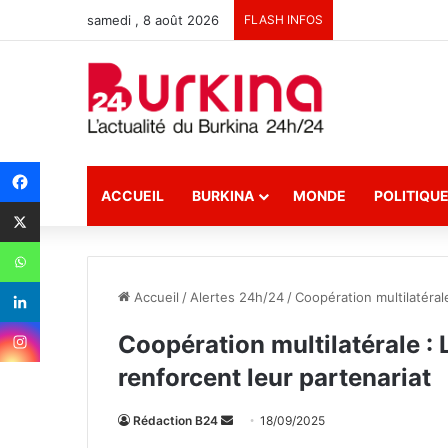
samedi , 8 août 2026
FLASH INFOS
ACCUEIL
BURKINA
MONDE
POLITIQU
Accueil
/
Alertes 24h/24
/
Coopération multilatéral
Coopération multilatérale : 
renforcent leur partenariat
Rédaction B24
E
18/09/2025
n