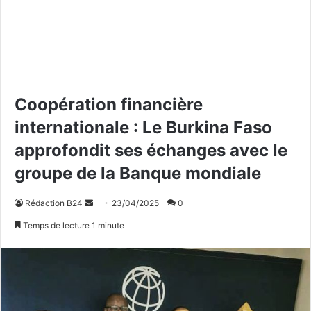
Coopération financière
internationale : Le Burkina Faso
approfondit ses échanges avec le
groupe de la Banque mondiale
Rédaction B24
E
23/04/2025
0
n
Temps de lecture 1 minute
v
o
y
e
r