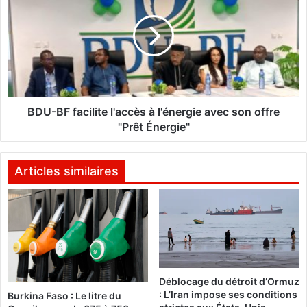
:
U
U
-
n
B
m
F
a
f
q
a
u
c
i
i
BDU-BF facilite l'accès à l'énergie avec son offre
s
l
"Prêt Énergie"
i
i
n
t
c
e
Articles similaires
e
l
n
'
d
a
i
c
é
c
a
è
p
s
Déblocage du détroit d’Ormuz
r
à
: L’Iran impose ses conditions
Burkina Faso : Le litre du
è
l