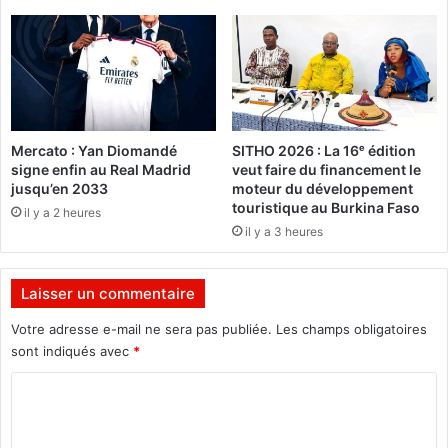
v
e
a
r
l
n
i
a
d
t
e
i
l
o
Mercato : Yan Diomandé
SITHO 2026 : La 16ᵉ édition
e
n
signe enfin au Real Madrid
veut faire du financement le
s
a
jusqu’en 2033
moteur du développement
r
l
touristique au Burkina Faso
il y a 2 heures
i
i
il y a 3 heures
t
n
u
a
e
u
Laisser un commentaire
l
g
s
u
Votre adresse e-mail ne sera pas publiée.
Les champs obligatoires
s
r
sont indiqués avec
*
e
e
c
C
o
r
f
o
e
f
m