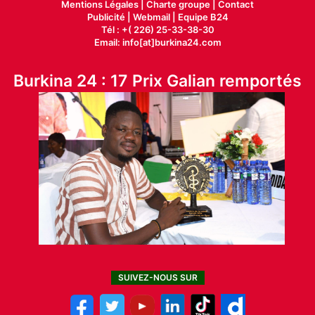
Mentions Légales |
Charte groupe |
Contact
Publicité
|
Webmail |
Equipe B24
Tél : +( 226) 25-33-38-30
Email: info[at]burkina24.com
Burkina 24 : 17 Prix Galian remportés
SUIVEZ-NOUS SUR