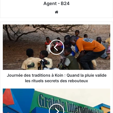
Agent - B24
We
bsi
te
J
o
u
r
n
é
e
d
e
s
Journée des traditions à Koin : Quand la pluie valide
t
les rituels secrets des rebouteux
r
a
V
d
o
i
y
t
a
i
g