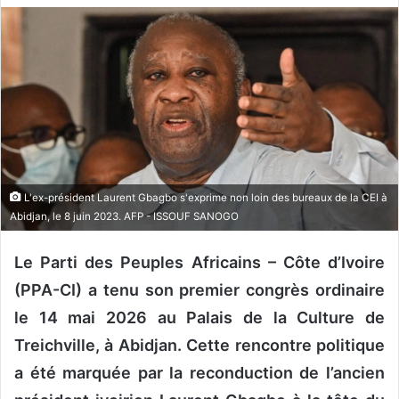
v
o
y
e
r
u
n
c
o
L'ex-président Laurent Gbagbo s'exprime non loin des bureaux de la CEI à
u
Abidjan, le 8 juin 2023. AFP - ISSOUF SANOGO
r
r
Le Parti des Peuples Africains – Côte d’Ivoire
i
(PPA-CI) a tenu son premier congrès ordinaire
e
le 14 mai 2026 au Palais de la Culture de
l
Treichville, à Abidjan. Cette rencontre politique
a été marquée par la reconduction de l’ancien