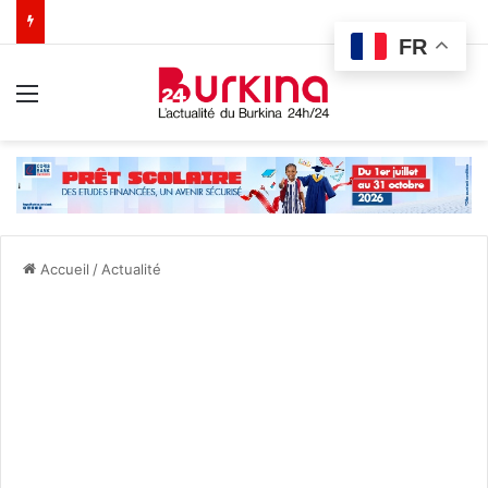
FR
Menu
Accueil
/
Actualité