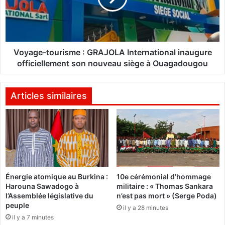
o
e
n
-
s
t
à
o
K
u
Voyage-tourisme : GRAJOLA International inaugure
o
r
officiellement son nouveau siège à Ouagadougou
i
i
n
s
:
m
Articles similaires
Q
e
u
:
a
G
n
R
d
A
l
J
a
O
Énergie atomique au Burkina :
10e cérémonial d’hommage
p
L
Harouna Sawadogo à
militaire : « Thomas Sankara
l
A
l’Assemblée législative du
n’est pas mort » (Serge Poda)
u
I
peuple
il y a 28 minutes
i
n
il y a 7 minutes
e
t