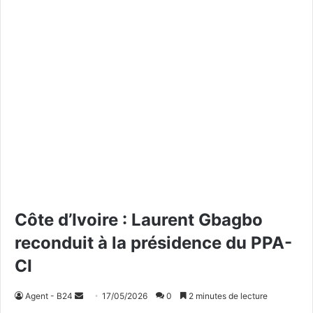
Côte d’Ivoire : Laurent Gbagbo
reconduit à la présidence du PPA-
CI
Agent - B24
E
17/05/2026
0
2 minutes de lecture
n