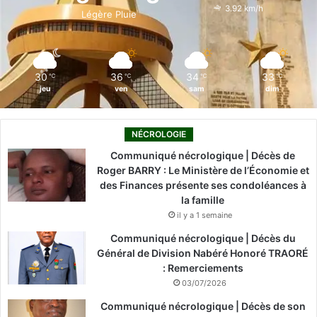
o
i
e
r
3.92 km/h
Légère Pluie
k
n
a
m
30
36
34
33
℃
℃
℃
℃
jeu
ven
sam
dim
NÉCROLOGIE
Communiqué nécrologique | Décès de
Roger BARRY : Le Ministère de l’Économie et
des Finances présente ses condoléances à
la famille
il y a 1 semaine
Communiqué nécrologique | Décès du
Général de Division Nabéré Honoré TRAORÉ
: Remerciements
03/07/2026
Communiqué nécrologique | Décès de son