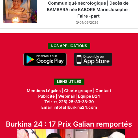
Communiqué nécrologique | Décès de
BAMBARA née KABORE Marie Josephe :
Faire -part
01/06/2026
NOS APPLICATIONS
LIENS UTILES
Mentions Légales |
Charte groupe |
Contact
Publicité
|
Webmail |
Equipe B24
Tél : +( 226) 25-33-38-30
Email: info[at]burkina24.com
Burkina 24 : 17 Prix Galian remportés