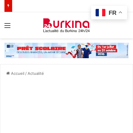
FR
Menu
Accueil
/
Actualité