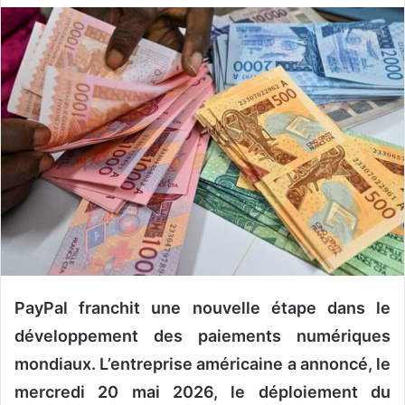
v
o
y
e
r
u
n
c
o
u
r
r
i
e
PayPal franchit une nouvelle étape dans le
l
développement des paiements numériques
mondiaux. L’entreprise américaine a annoncé, le
mercredi 20 mai 2026, le déploiement du