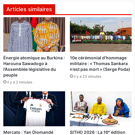
d
u
e
t
Articles similaires
l
o
a
r
F
i
a
t
m
é
i
s
l
d
l
Énergie atomique au Burkina :
10e cérémonial d’hommage
e
Harouna Sawadogo à
militaire : « Thomas Sankara
e
l
l’Assemblée législative du
n’est pas mort » (Serge Poda)
e
'
peuple
t
il y a 23 minutes
A
il y a 2 minutes
d
E
e
S
l
i
a
n
S
t
o
e
l
n
i
s
Mercato : Yan Diomandé
SITHO 2026 : La 16ᵉ édition
d
i