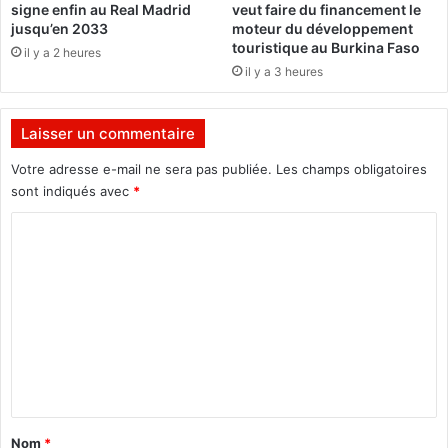
signe enfin au Real Madrid
veut faire du financement le
a
f
jusqu’en 2033
moteur du développement
r
i
touristique au Burkina Faso
il y a 2 heures
i
e
il y a 3 heures
t
n
é
t
s
l
Laisser un commentaire
o
e
u
u
Votre adresse e-mail ne sera pas publiée.
Les champs obligatoires
t
r
sont indiqués avec
*
i
s
e
C
c
n
r
o
t
i
m
l
t
'
i
m
i
q
e
n
u
s
e
n
e
s
t
r
à
t
a
l
Nom
*