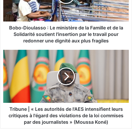
D
i
o
u
l
Bobo-Dioulasso : Le ministère de la Famille et de la
a
Solidarité soutient l'insertion par le travail pour
s
redonner une dignité aux plus fragiles
s
o
T
:
r
L
i
e
b
m
u
i
n
n
e
i
|
s
«
t
L
Tribune | « Les autorités de l'AES intensifient leurs
è
e
critiques à l'égard des violations de la loi commises
r
s
par des journalistes » (Moussa Koné)
e
a