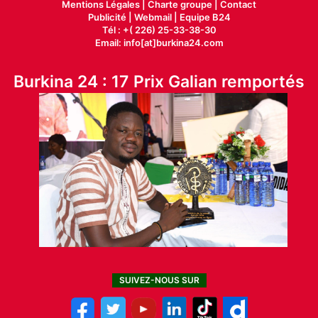
Mentions Légales |
Charte groupe |
Contact
Publicité
|
Webmail |
Equipe B24
Tél : +( 226) 25-33-38-30
Email: info[at]burkina24.com
Burkina 24 : 17 Prix Galian remportés
SUIVEZ-NOUS SUR