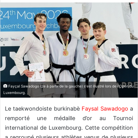
v
o
y
e
r
u
n
c
o
u
r
Fayçal Sawadogo (2e à partir de la gauche) s'est illustré lors de l'Open du
r
Luxembourg.
i
e
Le taekwondoiste burkinabè
Faysal Sawadogo
a
l
remporté une médaille d’or au Tournoi
international de Luxembourg. Cette compétition
a regroupé plusieurs athlètes venus de plusieurs