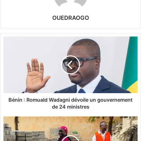
OUEDRAOGO
B
é
n
i
n
:
R
o
m
u
Bénin : Romuald Wadagni dévoile un gouvernement
a
de 24 ministres
l
d
B
W
u
a
r
d
k