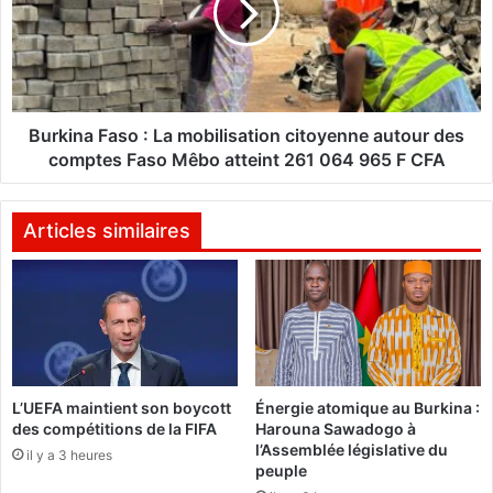
a
i
g
n
n
a
i
F
d
a
é
s
Burkina Faso : La mobilisation citoyenne autour des
v
o
comptes Faso Mêbo atteint 261 064 965 F CFA
o
:
i
L
l
a
Articles similaires
e
m
u
o
n
b
g
i
o
l
u
i
v
s
L’UEFA maintient son boycott
Énergie atomique au Burkina :
e
a
des compétitions de la FIFA
Harouna Sawadogo à
r
t
l’Assemblée législative du
n
il y a 3 heures
i
peuple
e
o