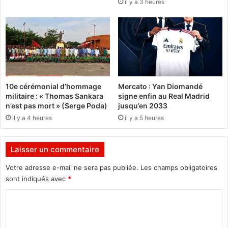
il y a 3 heures
m
n
e
c
n
i
t
t
d
o
e
y
2
e
4
n
10e cérémonial d’hommage
Mercato : Yan Diomandé
m
n
militaire : « Thomas Sankara
signe enfin au Real Madrid
i
e
n’est pas mort » (Serge Poda)
jusqu’en 2033
n
a
il y a 4 heures
il y a 5 heures
i
u
s
t
t
o
Laisser un commentaire
r
u
e
r
Votre adresse e-mail ne sera pas publiée.
Les champs obligatoires
s
d
sont indiqués avec
*
e
s
C
c
o
o
m