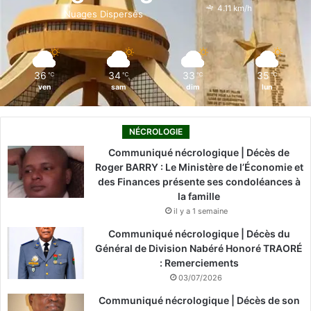
o
i
e
r
4.11 km/h
Nuages Dispersés
k
n
a
m
36
34
33
35
℃
℃
℃
℃
ven
sam
dim
lun
NÉCROLOGIE
Communiqué nécrologique | Décès de
Roger BARRY : Le Ministère de l’Économie et
des Finances présente ses condoléances à
la famille
il y a 1 semaine
Communiqué nécrologique | Décès du
Général de Division Nabéré Honoré TRAORÉ
: Remerciements
03/07/2026
Communiqué nécrologique | Décès de son