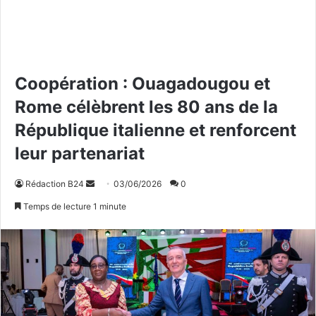
Coopération : Ouagadougou et
Rome célèbrent les 80 ans de la
République italienne et renforcent
leur partenariat
Rédaction B24
E
03/06/2026
0
n
Temps de lecture 1 minute
v
o
y
e
r
u