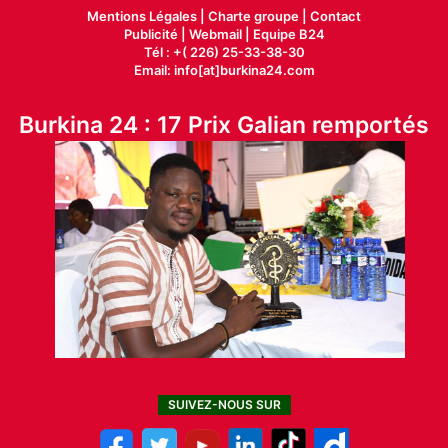
Mentions Légales |
Charte groupe |
Contact
Publicité
|
Webmail |
Equipe B24
Tél : +( 226) 25-33-38-30
Email: info[at]burkina24.com
Burkina 24 : 17 Prix Galian remportés
SUIVEZ-NOUS SUR