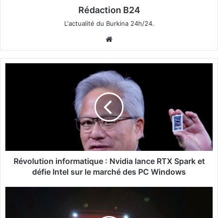
Rédaction B24
L'actualité du Burkina 24h/24.
We
bsi
te
R
é
v
o
l
u
t
i
o
n
Révolution informatique : Nvidia lance RTX Spark et
i
défie Intel sur le marché des PC Windows
n
f
S
o
é
r
c