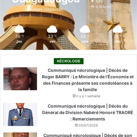
59%
o
i
e
r
2.16 km/h
Nuages Dispersés
k
n
a
m
36
33
34
29
℃
℃
℃
℃
jeu
ven
sam
dim
NÉCROLOGIE
Communiqué nécrologique | Décès de
Roger BARRY : Le Ministère de l’Économie et
des Finances présente ses condoléances à
la famille
il y a 1 semaine
Communiqué nécrologique | Décès du
Général de Division Nabéré Honoré TRAORÉ
: Remerciements
03/07/2026
Communiqué nécrologique | Décès de son