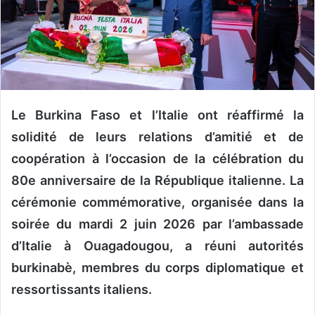
n
c
o
u
r
r
i
Le Burkina Faso et l’Italie ont réaffirmé la
e
solidité de leurs relations d’amitié et de
l
coopération à l’occasion de la célébration du
80e anniversaire de la République italienne. La
cérémonie commémorative, organisée dans la
soirée du mardi 2 juin 2026 par l’ambassade
d’Italie à Ouagadougou, a réuni autorités
burkinabè, membres du corps diplomatique et
ressortissants italiens.