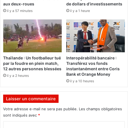
T
R
aux deux-roues
de dollars d’investissements
X
d
il y a 57 minutes
il y a 1 heure
S
é
p
c
a
l
r
a
k
r
e
e
t
l
d
a
Thaïlande : Un footballeur tué
Interopérabilité bancaire :
é
g
par la foudre en plein match,
Transférez vos fonds
f
u
12 autres personnes blessées
instantanément entre Coris
i
e
Bank et Orange Money
il y a 2 heures
e
r
il y a 10 heures
I
r
n
e
t
a
Laisser un commentaire
e
u
l
x
Votre adresse e-mail ne sera pas publiée.
Les champs obligatoires
s
p
sont indiqués avec
*
u
h
C
r
a