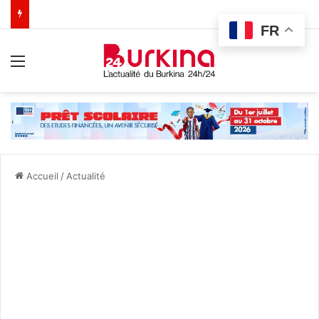
FR
Menu
Accueil
/
Actualité