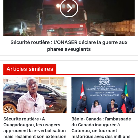
m
u
a
r
t
i
i
t
q
é
u
r
e
o
Sécurité routière : L’ONASER déclare la guerre aux
u
phares aveuglants
:
t
N
i
v
è
Articles similaires
i
r
d
e
i
:
a
L
l
’
a
O
n
N
Sécurité routière : A
Bénin-Canada : l’ambassade
c
A
Ouagadougou, les usagers
du Canada inaugurée à
e
S
approuvent la e-verbalisation
Cotonou, un tournant
R
E
mais réclament son extension
historique avec des millions