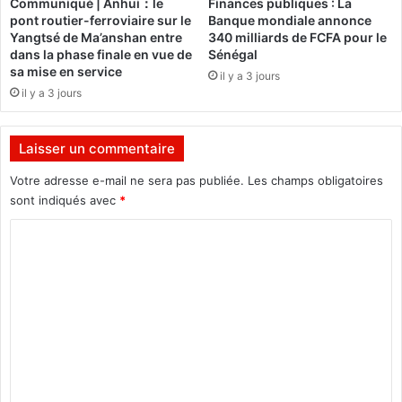
Communiqué | Anhui：le
Finances publiques : La
h
r
pont routier-ferroviaire sur le
Banque mondiale annonce
i
o
Yangtsé de Ma’anshan entre
340 milliards de FCFA pour le
s
i
dans la phase finale en vue de
Sénégal
t
t
sa mise en service
il y a 3 jours
o
d
il y a 3 jours
r
e
i
d
q
o
Laisser un commentaire
u
u
e
a
Votre adresse e-mail ne sera pas publiée.
Les champs obligatoires
d
n
sont indiqués avec
*
e
e
C
s
d
o
e
o
n
v
m
m
r
a
a
m
i
i
e
l
t
l
o
n
o
u
t