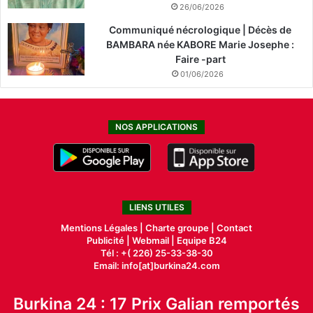
26/06/2026
Communiqué nécrologique | Décès de
BAMBARA née KABORE Marie Josephe :
Faire -part
01/06/2026
NOS APPLICATIONS
LIENS UTILES
Mentions Légales |
Charte groupe |
Contact
Publicité
|
Webmail |
Equipe B24
Tél : +( 226) 25-33-38-30
Email: info[at]burkina24.com
Burkina 24 : 17 Prix Galian remportés