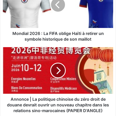
d
i
a
l
2
0
2
Mondial 2026 : La FIFA oblige Haïti à retirer un
6
symbole historique de son maillot
:
L
A
a
n
F
n
I
o
F
n
A
c
o
e
b
|
l
L
i
a
Annonce | La politique chinoise du zéro droit de
g
p
douane devrait ouvrir un nouveau chapitre dans les
e
o
relations sino-marocaines (PAPIER D'ANGLE)
H
l