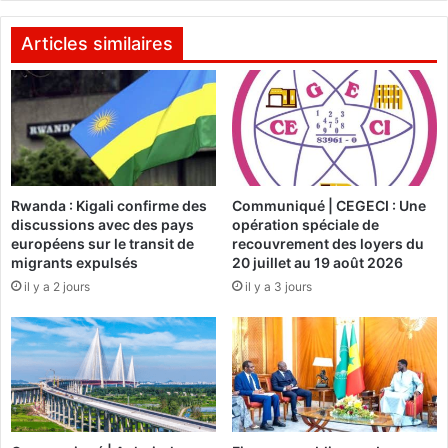
a
i
ï
t
Articles similaires
t
i
i
q
à
u
r
e
e
c
t
h
i
i
r
Rwanda : Kigali confirme des
Communiqué | CEGECI : Une
n
discussions avec des pays
opération spéciale de
e
o
européens sur le transit de
recouvrement des loyers du
r
i
migrants expulsés
20 juillet au 19 août 2026
u
s
il y a 2 jours
il y a 3 jours
n
e
s
d
y
u
m
z
b
é
o
r
l
o
e
d