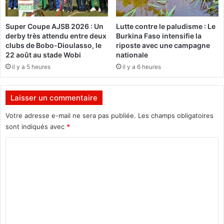
p
l
Super Coupe AJSB 2026 : Un
Lutte contre le paludisme : Le
u
derby très attendu entre deux
Burkina Faso intensifie la
s
clubs de Bobo-Dioulasso, le
riposte avec une campagne
d
22 août au stade Wobi
nationale
e
il y a 5 heures
il y a 6 heures
3
5
6
Laisser un commentaire
m
i
Votre adresse e-mail ne sera pas publiée.
Les champs obligatoires
l
sont indiqués avec
*
l
C
i
o
o
n
m
s
F
m
C
e
F
A
n