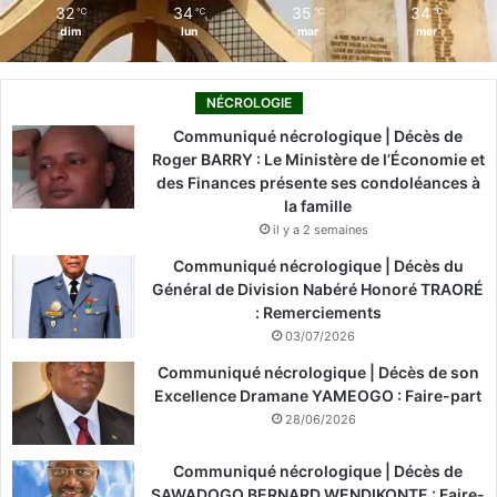
32
34
35
34
℃
℃
℃
℃
dim
lun
mar
mer
NÉCROLOGIE
Communiqué nécrologique | Décès de
Roger BARRY : Le Ministère de l’Économie et
des Finances présente ses condoléances à
la famille
il y a 2 semaines
Communiqué nécrologique | Décès du
Général de Division Nabéré Honoré TRAORÉ
: Remerciements
03/07/2026
Communiqué nécrologique | Décès de son
Excellence Dramane YAMEOGO : Faire-part
28/06/2026
Communiqué nécrologique | Décès de
SAWADOGO BERNARD WENDIKONTE : Faire-