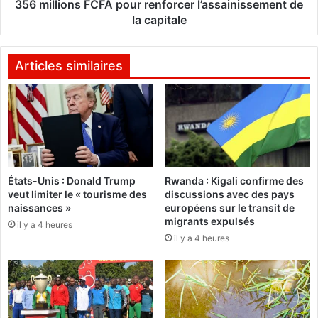
a
o
356 millions FCFA pour renforcer l’assainissement de
r
u
la capitale
e
v
m
e
p
a
Articles similaires
o
u
r
d
t
é
e
p
l
ô
e
t
F
d
États-Unis : Donald Trump
Rwanda : Kigali confirme des
I
e
veut limiter le « tourisme des
discussions avec des pays
P
t
naissances »
européens sur le transit de
O
r
migrants expulsés
il y a 4 heures
2
a
il y a 4 heures
0
n
2
s
6
i
t
d
e