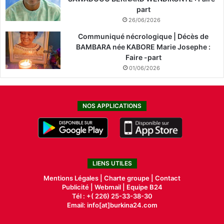
part
26/06/2026
Communiqué nécrologique | Décès de
BAMBARA née KABORE Marie Josephe :
Faire -part
01/06/2026
NOS APPLICATIONS
LIENS UTILES
Mentions Légales |
Charte groupe |
Contact
Publicité
|
Webmail |
Equipe B24
Tél : +( 226) 25-33-38-30
Email: info[at]burkina24.com