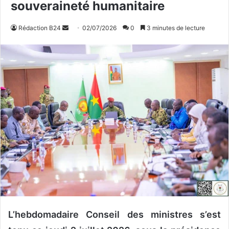
souveraineté humanitaire
Rédaction B24
E
02/07/2026
0
3 minutes de lecture
n
v
o
y
e
r
u
n
c
o
u
r
r
i
e
L’hebdomadaire Conseil des ministres s’est
l