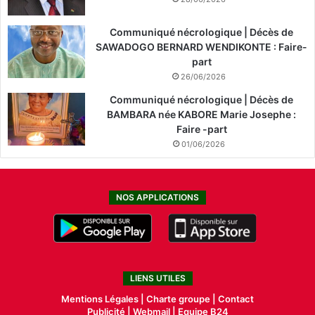
Communiqué nécrologique | Décès de
SAWADOGO BERNARD WENDIKONTE : Faire-
part
26/06/2026
Communiqué nécrologique | Décès de
BAMBARA née KABORE Marie Josephe :
Faire -part
01/06/2026
NOS APPLICATIONS
LIENS UTILES
Mentions Légales |
Charte groupe |
Contact
Publicité
|
Webmail |
Equipe B24