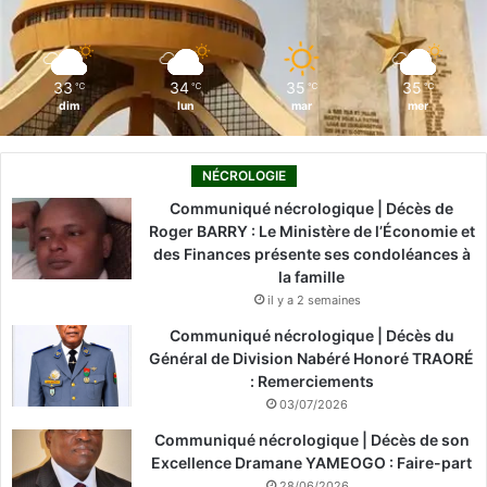
k
n
a
m
33
34
35
35
℃
℃
℃
℃
dim
lun
mar
mer
NÉCROLOGIE
Communiqué nécrologique | Décès de
Roger BARRY : Le Ministère de l’Économie et
des Finances présente ses condoléances à
la famille
il y a 2 semaines
Communiqué nécrologique | Décès du
Général de Division Nabéré Honoré TRAORÉ
: Remerciements
03/07/2026
Communiqué nécrologique | Décès de son
Excellence Dramane YAMEOGO : Faire-part
28/06/2026