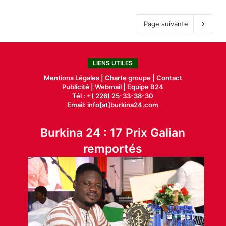
Page suivante
LIENS UTILES
Mentions Légales |
Charte groupe |
Contact
Publicité
|
Webmail |
Equipe B24
Tél : +( 226) 25-33-38-30
Email: info[at]burkina24.com
Burkina 24 : 17 Prix Galian
remportés