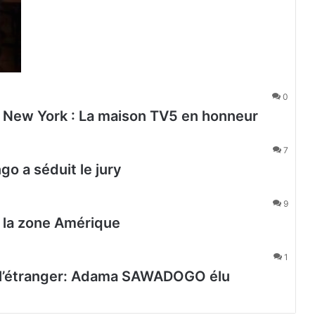
0
 New York : La maison TV5 en honneur
7
o a séduit le jury
9
r la zone Amérique
1
e l’étranger: Adama SAWADOGO élu