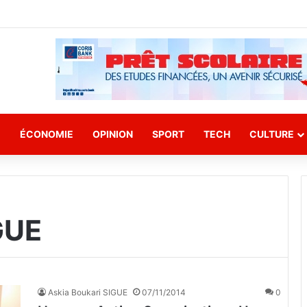
E
ÉCONOMIE
OPINION
SPORT
TECH
CULTURE
GUE
Askia Boukari SIGUE
07/11/2014
0