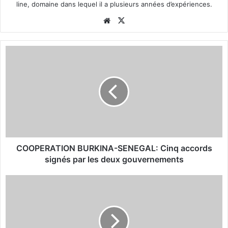
line, domaine dans lequel il a plusieurs années d’expériences.
We
X
bsi
te
C
O
O
P
E
R
A
T
I
O
COOPERATION BURKINA-SENEGAL: Cinq accords
N
signés par les deux gouvernements
B
U
R
R
e
K
n
I
v
N
o