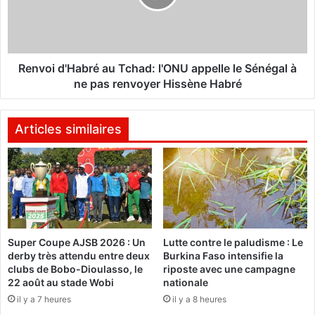
A
i
-
d
S
'
E
H
N
a
Renvoi d'Habré au Tchad: l'ONU appelle le Sénégal à
E
b
ne pas renvoyer Hissène Habré
G
r
A
é
L
a
Articles similaires
:
u
C
T
i
c
n
h
q
a
a
d
c
:
Super Coupe AJSB 2026 : Un
Lutte contre le paludisme : Le
c
l
derby très attendu entre deux
Burkina Faso intensifie la
o
'
clubs de Bobo-Dioulasso, le
riposte avec une campagne
r
O
22 août au stade Wobi
nationale
d
N
il y a 7 heures
il y a 8 heures
s
U