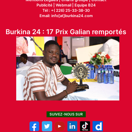
Publicité
|
Webmail |
Equipe B24
Tél : +( 226) 25-33-38-30
Email: info[at]burkina24.com
Burkina 24 : 17 Prix Galian remportés
SUIVEZ-NOUS SUR