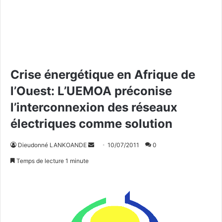
Crise énergétique en Afrique de
l’Ouest: L’UEMOA préconise
l’interconnexion des réseaux
électriques comme solution
Dieudonné LANKOANDE
E
10/07/2011
0
n
Temps de lecture 1 minute
v
o
y
e
r