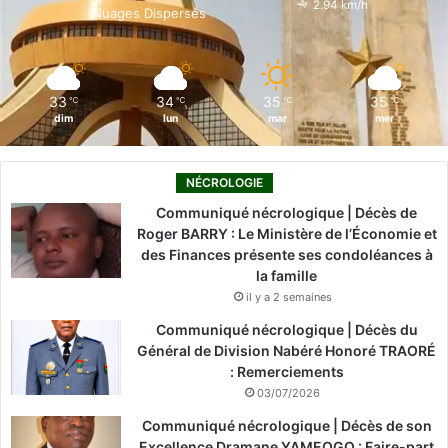
2.94 km/h
Nuages Dispersés
k
n
a
m
33
34
35
35
℃
℃
℃
℃
dim
lun
mar
mer
NÉCROLOGIE
Communiqué nécrologique | Décès de
Roger BARRY : Le Ministère de l’Économie et
des Finances présente ses condoléances à
la famille
il y a 2 semaines
Communiqué nécrologique | Décès du
Général de Division Nabéré Honoré TRAORÉ
: Remerciements
03/07/2026
Communiqué nécrologique | Décès de son
Excellence Dramane YAMEOGO : Faire-part