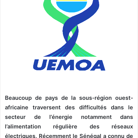
u
n
c
o
u
r
r
i
e
l
Beaucoup de pays de la sous-région ouest-
africaine traversent des difficultés dans le
secteur de l’énergie notamment dans
l’alimentation régulière des réseaux
électriques. Récemment le Sénégal a connu de