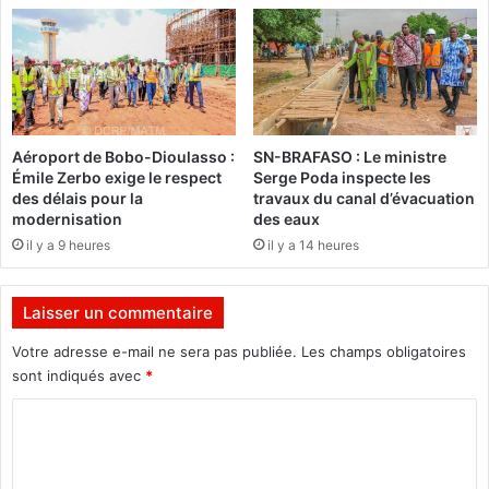
s
a
i
p
g
p
n
e
é
l
s
l
p
e
Aéroport de Bobo-Dioulasso :
SN-BRAFASO : Le ministre
a
l
Émile Zerbo exige le respect
Serge Poda inspecte les
r
e
des délais pour la
travaux du canal d’évacuation
l
S
modernisation
des eaux
e
é
il y a 9 heures
il y a 14 heures
s
n
d
é
e
g
Laisser un commentaire
u
a
x
l
Votre adresse e-mail ne sera pas publiée.
Les champs obligatoires
g
à
sont indiqués avec
*
o
n
u
C
e
v
p
o
e
a
m
r
s