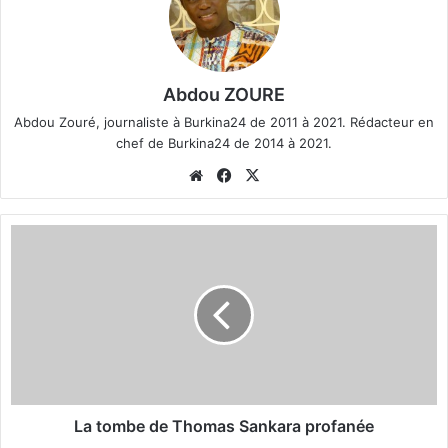
Abdou ZOURE
Abdou Zouré, journaliste à Burkina24 de 2011 à 2021. Rédacteur en
chef de Burkina24 de 2014 à 2021.
We
Fa
X
bsi
ce
te
bo
L
ok
a
t
o
m
b
e
d
e
T
La tombe de Thomas Sankara profanée
h