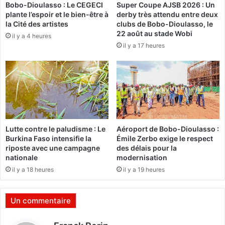
Bobo-Dioulasso : Le CEGECI
Super Coupe AJSB 2026 : Un
e
plante l’espoir et le bien-être à
derby très attendu entre deux
s
la Cité des artistes
clubs de Bobo-Dioulasso, le
m
22 août au stade Wobi
il y a 4 heures
i
il y a 17 heures
n
i
s
t
r
e
s
d
Lutte contre le paludisme : Le
Aéroport de Bobo-Dioulasso :
u
Burkina Faso intensifie la
Émile Zerbo exige le respect
2
riposte avec une campagne
des délais pour la
7
nationale
modernisation
j
il y a 18 heures
il y a 19 heures
u
i
l
Un commentaire
l
e
d