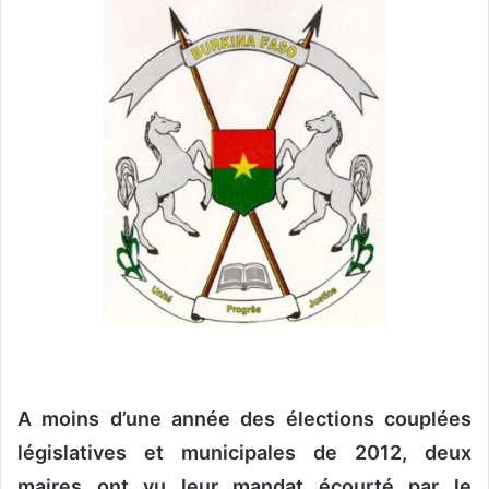
o
y
e
r
u
n
c
o
u
r
r
i
e
l
A moins d’une année des élections couplées
législatives et municipales de 2012, deux
maires ont vu leur mandat écourté par le