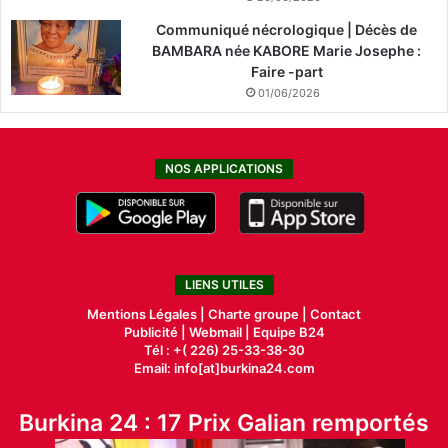
Communiqué nécrologique | Décès de
BAMBARA née KABORE Marie Josephe :
Faire -part
01/06/2026
NOS APPLICATIONS
LIENS UTILES
Mentions Légales |
Charte groupe |
Contact
Publicité
|
Webmail |
Equipe B24
Tél : +( 226) 25-33-38-30
Email: info[at]burkina24.com
Burkina 24 : 17 Prix Galian remportés