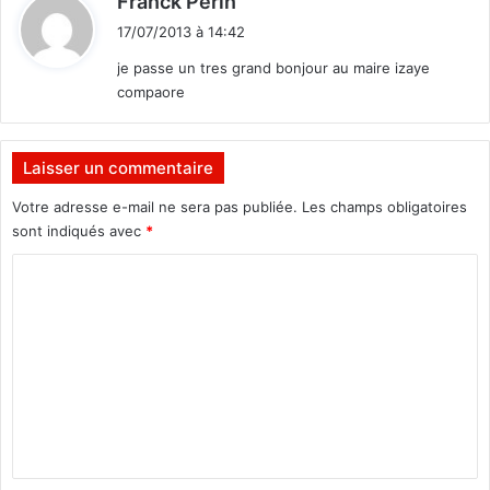
Franck Perin
t
i
2
17/07/2013 à 14:42
t
0
je passe un tres grand bonjour au maire izaye
1
compaore
1
:
Laisser un commentaire
Votre adresse e-mail ne sera pas publiée.
Les champs obligatoires
sont indiqués avec
*
C
o
m
m
e
n
t