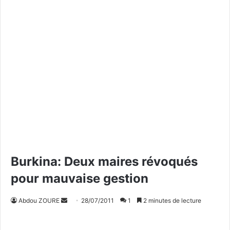
Burkina: Deux maires révoqués
pour mauvaise gestion
Abdou ZOURE
E
28/07/2011
1
2 minutes de lecture
n
v