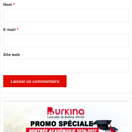
a
Nom
*
i
r
e
E-mail
*
*
Site web