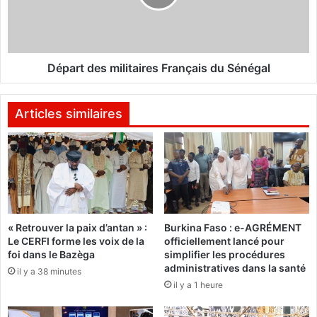
a
t
n
d
o
e
u
s
v
m
Départ des militaires Français du Sénégal
e
i
l
l
l
i
Articles similaires
e
t
c
a
o
i
m
r
p
e
a
s
g
F
« Retrouver la paix d’antan » :
Burkina Faso : e-AGRÉMENT
n
r
Le CERFI forme les voix de la
officiellement lancé pour
i
a
foi dans le Bazèga
simplifier les procédures
e
n
administratives dans la santé
il y a 38 minutes
d
ç
il y a 1 heure
e
a
t
i