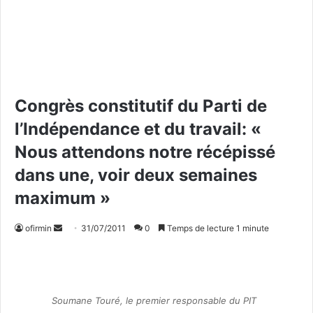
Congrès constitutif du Parti de
l’Indépendance et du travail: «
Nous attendons notre récépissé
dans une, voir deux semaines
maximum »
ofirmin
E
31/07/2011
0
Temps de lecture 1 minute
n
v
o
y
Soumane Touré, le premier responsable du PIT
e