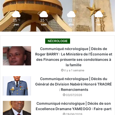
k
n
a
m
35
35
32
34
℃
℃
℃
℃
ven
sam
dim
lun
NÉCROLOGIE
Communiqué nécrologique | Décès de
Roger BARRY : Le Ministère de l’Économie et
des Finances présente ses condoléances à
la famille
il y a 1 semaine
Communiqué nécrologique | Décès du
Général de Division Nabéré Honoré TRAORÉ
: Remerciements
03/07/2026
Communiqué nécrologique | Décès de son
Excellence Dramane YAMEOGO : Faire-part
28/06/2026