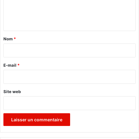
e
n
t
a
Nom
*
i
r
e
E-mail
*
*
Site web