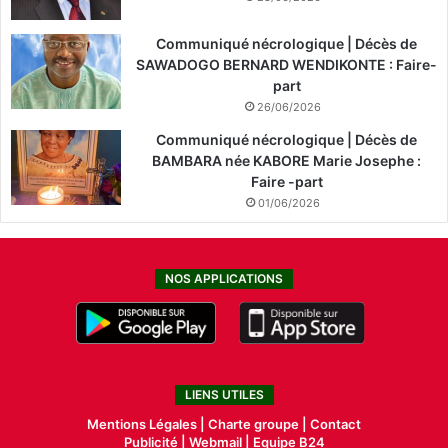
Communiqué nécrologique | Décès de
SAWADOGO BERNARD WENDIKONTE : Faire-
part
26/06/2026
Communiqué nécrologique | Décès de
BAMBARA née KABORE Marie Josephe :
Faire -part
01/06/2026
NOS APPLICATIONS
LIENS UTILES
Mentions Légales |
Charte groupe |
Contact
Publicité
|
Webmail |
Equipe B24