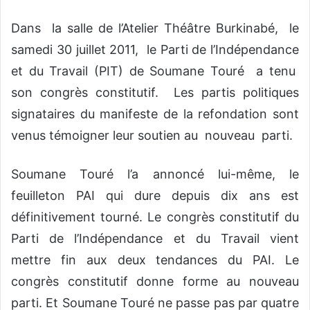
r
Dans la salle de l’Atelier Théâtre Burkinabé, le
u
samedi 30 juillet 2011, le Parti de l’Indépendance
n
c
et du Travail (PIT) de Soumane Touré a tenu
o
son congrès constitutif. Les partis politiques
u
signataires du manifeste de la refondation sont
r
r
venus témoigner leur soutien au nouveau parti.
i
e
Soumane Touré l’a annoncé lui-même, le
l
feuilleton PAI qui dure depuis dix ans est
définitivement tourné. Le congrès constitutif du
Parti de l’Indépendance et du Travail vient
mettre fin aux deux tendances du PAI. Le
congrès constitutif donne forme au nouveau
parti. Et Soumane Touré ne passe pas par quatre