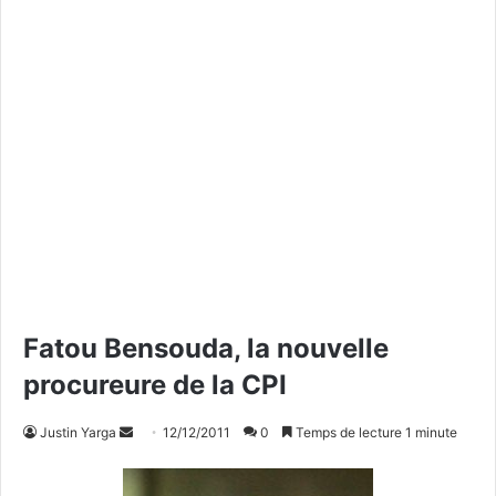
Fatou Bensouda, la nouvelle
procureure de la CPI
Justin Yarga
E
12/12/2011
0
Temps de lecture 1 minute
n
v