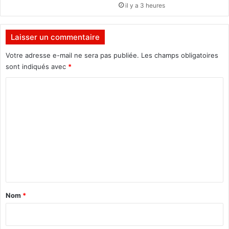
il y a 3 heures
n
c
e
Laisser un commentaire
f
M
Votre adresse e-mail ne sera pas publiée.
Les champs obligatoires
a
sont indiqués avec
*
r
C
z
o
o
u
m
k
i
m
e
n
t
a
Nom
*
i
r