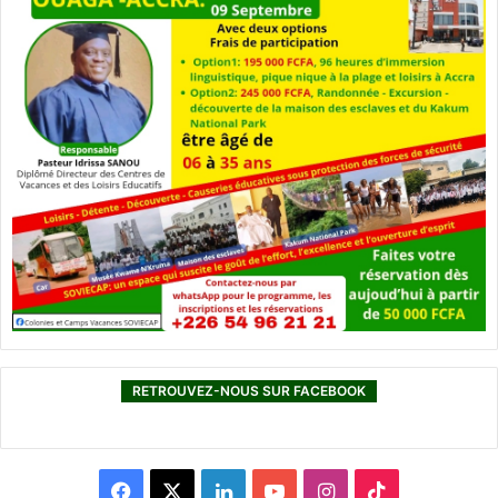
RETROUVEZ-NOUS SUR FACEBOOK
F
X
L
Y
I
T