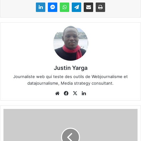
Justin Yarga
Journaliste web qui teste des outils de Webjournalisme et
datajournalisme, Media strategy consultant.
We
Fa
X
Lin
bsi
ce
ke
te
bo
din
G
ok
u
a
r
d