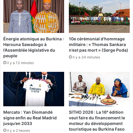
e
a
a
u
v
p
a
r
n
é
t
s
Énergie atomique au Burkina :
10e cérémonial d’hommage
l
i
Harouna Sawadogo à
militaire : « Thomas Sankara
e
d
l’Assemblée législative du
n’est pas mort » (Serge Poda)
p
e
peuple
il y a 34 minutes
r
n
il y a 13 minutes
o
t
b
s
l
’
è
a
m
p
e
p
.
e
"
l
Mercato : Yan Diomandé
SITHO 2026 : La 16ᵉ édition
l
signe enfin au Real Madrid
veut faire du financement le
e
jusqu’en 2033
moteur du développement
M
touristique au Burkina Faso
il y a 2 heures
o