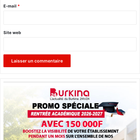
e
E-mail
*
*
Site web