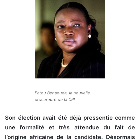
o
y
e
r
u
n
c
o
u
r
r
i
Fatou Bensouda, la nouvelle
e
procureure de la CPI
l
Son élection avait été déjà pressentie comme
une formalité et très attendue du fait de
l’origine africaine de la candidate. Désormais