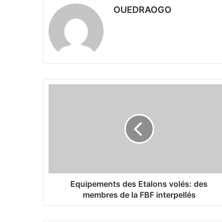
OUEDRAOGO
E
q
u
i
p
e
m
e
n
t
Equipements des Etalons volés: des
s
membres de la FBF interpellés
d
e