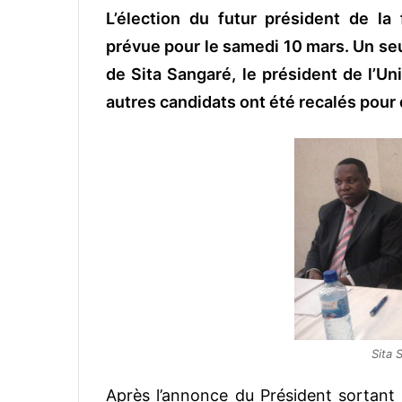
L’élection du futur président de la
v
o
prévue pour le samedi 10 mars. Un seul 
y
de Sita Sangaré, le président de l’U
e
autres candidats ont été recalés pour
r
u
n
c
o
u
r
r
i
e
l
Sita 
Après l’annonce du Président sortant 