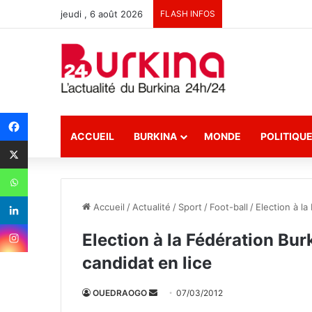
jeudi , 6 août 2026
FLASH INFOS
ACCUEIL
BURKINA
MONDE
POLITIQU
Accueil
/
Actualité
/
Sport
/
Foot-ball
/
Election à la
Election à la Fédération Bur
candidat en lice
OUEDRAOGO
E
07/03/2012
n