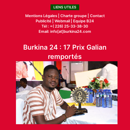
LIENS UTILES
Mentions Légales |
Charte groupe |
Contact
Publicité
|
Webmail |
Equipe B24
Tél : +( 226) 25-33-38-30
Email: info[at]burkina24.com
Burkina 24 : 17 Prix Galian
remportés