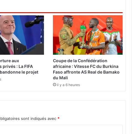
c
o
n
s
e
i
l
d
e
s
erture aux
Coupe de la Confédération
m
 privés : La FIFA
africaine : Vitesse FC du Burkina
i
abandonne le projet
Faso affronte AS Real de Bamako
n
du Mali
s
i
il y a 6 heures
s
t
r
e
s
bligatoires sont indiqués avec
*
d
u
0