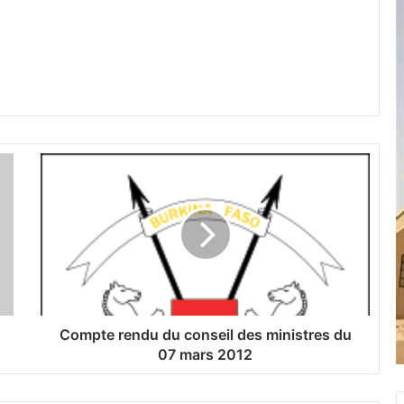
C
o
m
p
t
e
r
e
n
d
Compte rendu du conseil des ministres du
u
07 mars 2012
d
u