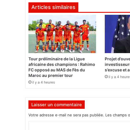
s
Articles similaires
E
t
a
l
o
n
s
v
o
Tour préliminaire de la Ligue
Projet d’ouv
l
africaine des champions : Rahimo
investisseurs
é
FC opposé au MAS de Fès du
s’excuse et 
s
Maroc au premier tour
il y a 4 heure
:
il y a 4 heures
d
e
s
Laisser un commentaire
m
e
Votre adresse e-mail ne sera pas publiée.
Les champs o
m
b
C
r