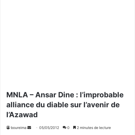
MNLA – Ansar Dine : l’improbable
alliance du diable sur l’avenir de
l’Azawad
boureima
E
05/05/2012
0
2 minutes de lecture
n