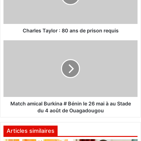
e
s
T
a
y
Charles Taylor : 80 ans de prison requis
l
o
M
r
a
:
t
8
c
0
h
a
a
n
m
s
i
d
c
e
a
Match amical Burkina # Bénin le 26 mai à au Stade
p
l
du 4 août de Ouagadougou
r
B
i
u
s
r
Articles similaires
o
k