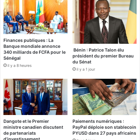
n
i
r
n
e
a
q
#
u
B
i
é
Finances publiques : La
s
n
Banque mondiale annonce
i
Bénin : Patrice Talon élu
340 milliards de FCFA pour le
n
président du premier Bureau
Sénégal
l
du Sénat
il y a 8 heures
e
il y a 1 jour
2
6
m
a
i
à
a
u
Dangote et le Premier
Paiements numériques :
S
ministre canadien discutent
PayPal déploie son stablecoin
t
de partenariats
PYUSD dans 27 pays africains
d’investissement
a