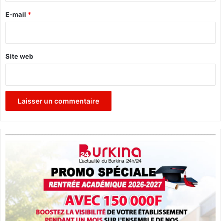
u
e
E-mail
*
*
Site web