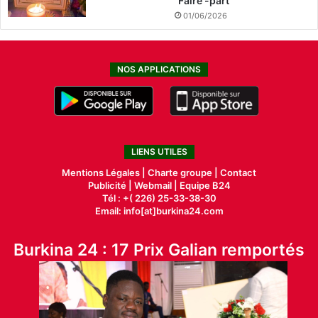
Faire -part
01/06/2026
NOS APPLICATIONS
LIENS UTILES
Mentions Légales |
Charte groupe |
Contact
Publicité
|
Webmail |
Equipe B24
Tél : +( 226) 25-33-38-30
Email: info[at]burkina24.com
Burkina 24 : 17 Prix Galian remportés