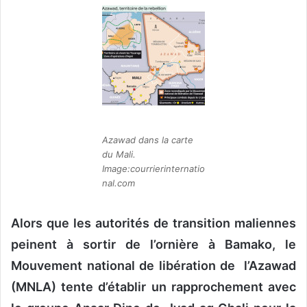
v
o
y
e
r
u
n
c
Azawad dans la carte
o
du Mali.
u
Image:courrierinternatio
r
nal.com
r
i
Alors que les autorités de transition maliennes
e
peinent à sortir de l’ornière à Bamako, le
l
Mouvement national de libération de l’Azawad
(MNLA) tente d’établir un rapprochement avec