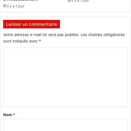
il y a 1 jour
d
il y a 1 jour
e
d
Laisser un commentaire
u
4
Votre adresse e-mail ne sera pas publiée.
Les champs obligatoires
a
sont indiqués avec
*
o
û
C
t
o
d
e
m
O
m
u
a
e
g
n
a
d
t
o
a
Nom
*
u
i
g
o
r