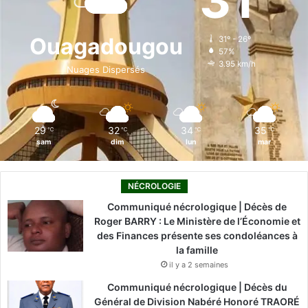
31
b
e
u
a
o
o
d
b
g
k
Ouagadougou
31º - 26º
57%
o
i
e
r
3.95 km/h
Nuages Dispersés
k
n
a
m
29
32
34
35
℃
℃
℃
℃
sam
dim
lun
mar
NÉCROLOGIE
Communiqué nécrologique | Décès de
Roger BARRY : Le Ministère de l’Économie et
des Finances présente ses condoléances à
la famille
il y a 2 semaines
Communiqué nécrologique | Décès du
Général de Division Nabéré Honoré TRAORÉ