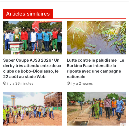
a
2
u
:
Articles similaires
p
L
o
e
i
l
n
y
t
c
u
é
n
e
S
Super Coupe AJSB 2026 : Un
Lutte contre le paludisme : Le
S
derby très attendu entre deux
Burkina Faso intensifie la
m
a
clubs de Bobo-Dioulasso, le
riposte avec une campagne
a
i
22 août au stade Wobi
nationale
r
n
il y a 36 minutes
il y a 2 heures
t
t
p
J
h
e
o
a
n
n
e
-
c
B
a
a