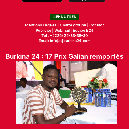
LIENS UTILES
Mentions Légales |
Charte groupe |
Contact
Publicité
|
Webmail |
Equipe B24
Tél : +( 226) 25-33-38-30
Email: info[at]burkina24.com
Burkina 24 : 17 Prix Galian remportés