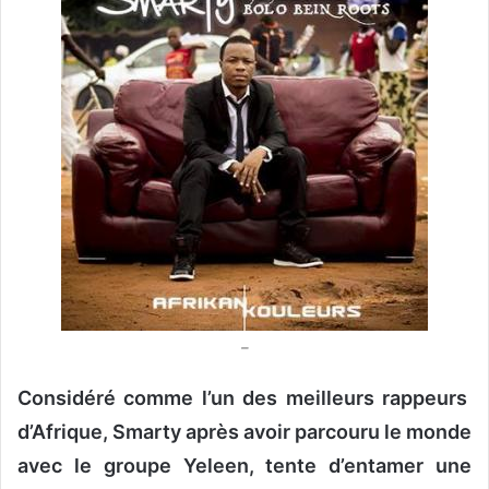
o
y
e
r
u
n
c
o
u
r
r
i
e
–
l
Considéré comme l’un des meilleurs rappeurs
d’Afrique, Smarty après avoir parcouru le monde
avec le groupe Yeleen, tente d’entamer une