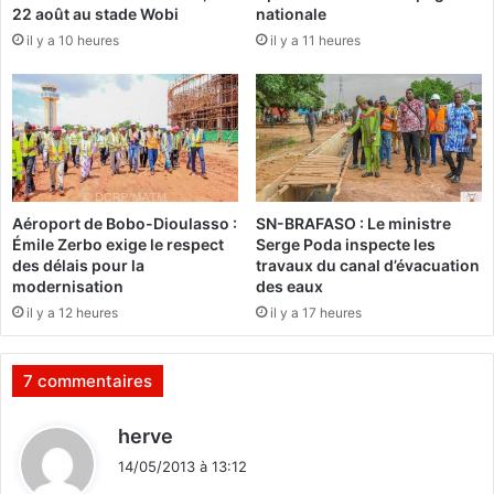
22 août au stade Wobi
nationale
b
a
il y a 10 heures
il y a 11 heures
r
t
e
s
s
e
d
n
a
t
n
r
s
e
c
a
Aéroport de Bobo-Dioulasso :
SN-BRAFASO : Le ministre
e
r
Émile Zerbo exige le respect
Serge Poda inspecte les
t
m
des délais pour la
travaux du canal d’évacuation
t
é
modernisation
des eaux
e
e
il y a 12 heures
il y a 17 heures
c
e
a
t
m
r
7 commentaires
p
e
a
b
d
herve
g
e
i
n
l
14/05/2013 à 13:12
t
e
l