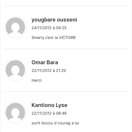
)
:
d
yougbare ousseni
i
24/11/2012 à 09:25
t
Smarty c’est la VICTOIRE
:
d
Omar Bara
i
22/11/2012 à 21:20
t
merci
:
d
Kantiono Lyse
i
22/11/2012 à 08:48
t
surtt bocou d courag a lui
: