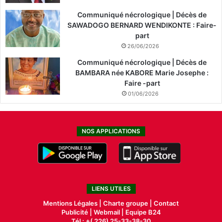
Communiqué nécrologique | Décès de
SAWADOGO BERNARD WENDIKONTE : Faire-
part
26/06/2026
Communiqué nécrologique | Décès de
BAMBARA née KABORE Marie Josephe :
Faire -part
01/06/2026
NOS APPLICATIONS
LIENS UTILES
Mentions Légales |
Charte groupe |
Contact
Publicité
|
Webmail |
Equipe B24
Tél : +( 226) 25-33-38-30