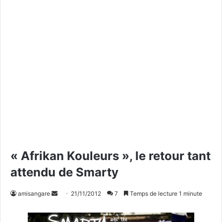
« Afrikan Kouleurs », le retour tant
attendu de Smarty
amisangare
E
21/11/2012
7
Temps de lecture 1 minute
n
v