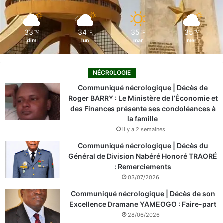
k
n
a
m
33
34
35
35
℃
℃
℃
℃
dim
lun
mar
mer
NÉCROLOGIE
Communiqué nécrologique | Décès de
Roger BARRY : Le Ministère de l’Économie et
des Finances présente ses condoléances à
la famille
il y a 2 semaines
Communiqué nécrologique | Décès du
Général de Division Nabéré Honoré TRAORÉ
: Remerciements
03/07/2026
Communiqué nécrologique | Décès de son
Excellence Dramane YAMEOGO : Faire-part
28/06/2026