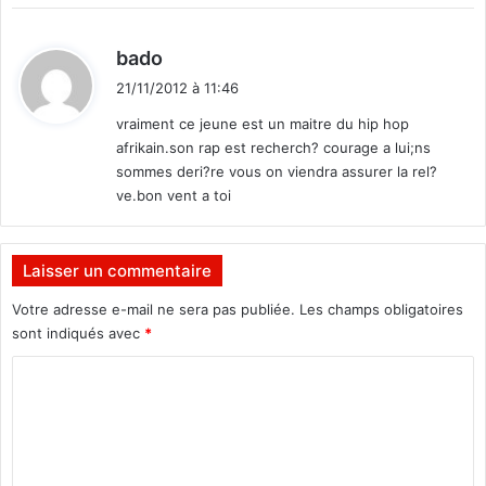
d
bado
i
21/11/2012 à 11:46
t
vraiment ce jeune est un maitre du hip hop
afrikain.son rap est recherch? courage a lui;ns
:
sommes deri?re vous on viendra assurer la rel?
ve.bon vent a toi
Laisser un commentaire
Votre adresse e-mail ne sera pas publiée.
Les champs obligatoires
sont indiqués avec
*
C
o
m
m