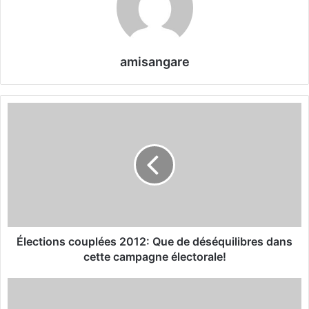
amisangare
É
l
e
c
t
i
o
n
s
c
Élections couplées 2012: Que de déséquilibres dans
o
cette campagne électorale!
u
p
A
l
u