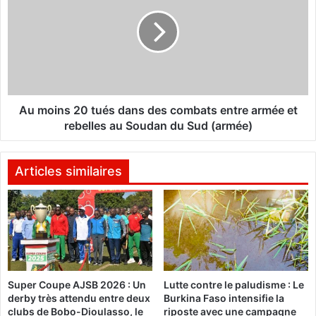
é
m
e
o
s
i
2
n
0
s
1
2
2
0
:
t
Au moins 20 tués dans des combats entre armée et
Q
u
rebelles au Soudan du Sud (armée)
u
é
e
s
d
d
Articles similaires
e
a
d
n
é
s
s
d
é
e
q
s
u
c
Super Coupe AJSB 2026 : Un
Lutte contre le paludisme : Le
i
o
derby très attendu entre deux
Burkina Faso intensifie la
l
m
clubs de Bobo-Dioulasso, le
riposte avec une campagne
i
b