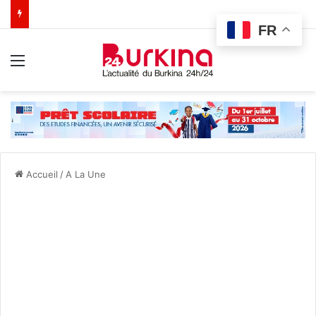
FR
Menu
Accueil
/
A La Une