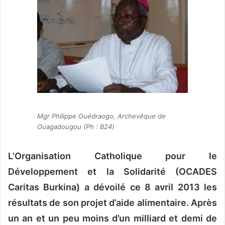
o
y
e
r
u
n
c
o
u
r
Mgr Philippe Ouédraogo, Archevêque de
Ouagadougou (Ph : B24)
r
i
e
L’
Organisation Catholique pour le
l
Développement et la Solidarité (OCADES
Caritas Burkina) a dévoilé ce 8 avril 2013 les
résultats de son projet d’aide alimentaire. Après
un an et un peu moins d’un milliard et demi de