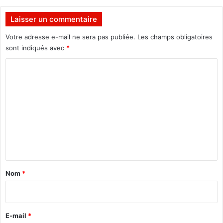
2
0
Laisser un commentaire
1
Votre adresse e-mail ne sera pas publiée.
Les champs obligatoires
7
sont indiqués avec
*
e
n
C
c
o
o
u
m
r
m
s
d
e
'
n
é
l
t
a
a
Nom
*
b
o
i
r
r
a
e
t
E-mail
*