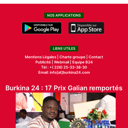
NOS APPLICATIONS
LIENS UTILES
Mentions Légales |
Charte groupe |
Contact
Publicité
|
Webmail |
Equipe B24
Tél : +( 226) 25-33-38-30
Email: info[at]burkina24.com
Burkina 24 : 17 Prix Galian remportés