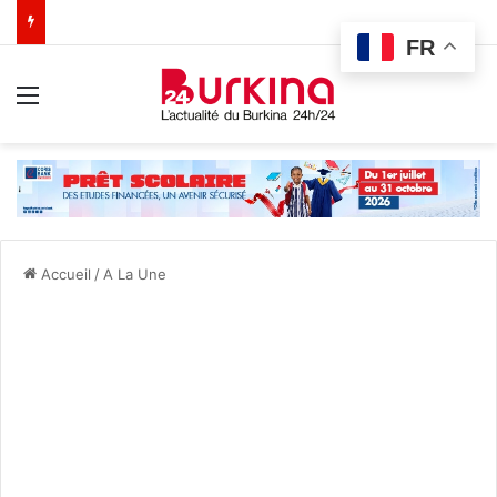
FR
Menu
Accueil
/
A La Une