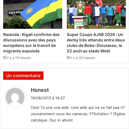
n
p
l
a
n
Rwanda : Kigali confirme des
Super Coupe AJSB 2026 : Un
s
discussions avec des pays
derby très attendu entre deux
t
européens sur le transit de
clubs de Bobo-Dioulasso, le
r
migrants expulsés
22 août au stade Wobi
a
il y a 19 heures
il y a 20 heures
t
é
g
Un commentaire
i
q
d
Honest
u
i
e
19/08/2013 à 19:27
t
2
C’est ?a une vrai aide. Une aide qui ne se fait pas n?
0
cessairement sous les cameras. F?licitation ? l’Eglise
1
:
catolique. Duc in altum!
3
-