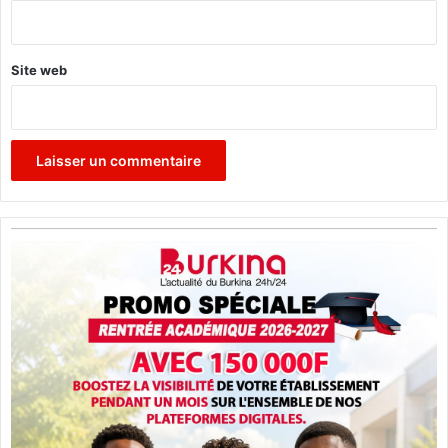
i
*
o
n
Site web