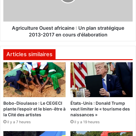
e
u
r
l
d
t
u
u
s
r
Agriculture Ouest africaine : Un plan stratégique
o
e
2013-2017 en cours d'élaboration
n
O
p
u
è
e
Articles similaires
r
s
e
t
a
f
r
i
c
Bobo-Dioulasso : Le CEGECI
États-Unis : Donald Trump
a
plante l’espoir et le bien-être à
veut limiter le « tourisme des
i
la Cité des artistes
naissances »
n
il y a 7 heures
il y a 19 heures
e
:
U