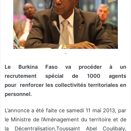
u
n
c
o
u
r
r
i
–
e
Le Burkina Faso va procéder à un
l
recrutement spécial de 1000 agents
pour
renforcer les collectivités territoriales en
personnel.
L’annonce a été faite ce samedi 11 mai 2013, par
le Ministre de l’Aménagement du territoire et de
la Décentralisation,Toussaint Abel Coulibaly,