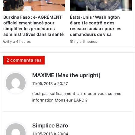
v
g
e
o
Burkina Faso : e-AGRÉMENT
États-Unis : Washington
a
d
officiellement lancé pour
élargit le contrôle des
u
u
simplifier les procédures
réseaux sociaux pour les
x
j
administratives dans la santé
demandeurs de visa
m
o
il y a 4 heures
il y a 6 heures
e
u
m
r
b
n
2 commentaires
r
a
e
l
d
MAXIME (Max the upright)
s
L
i
e
11/05/2013 à 20:27
t
R
c’est pas suffisamment claire pour vous comme
e
information Monsieur BARO ?
p
:
o
r
t
d
Simplice Baro
e
i
r
11/05/2013 à 20:04