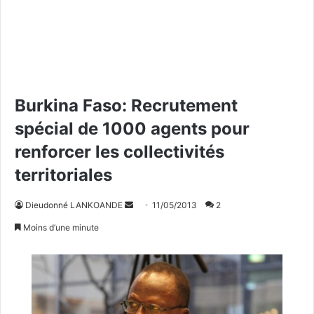
Burkina Faso: Recrutement
spécial de 1000 agents pour
renforcer les collectivités
territoriales
Dieudonné LANKOANDE
E
11/05/2013
2
n
Moins d’une minute
v
o
y
e
r