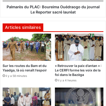
u
d
R
u
Palmarès du PLAC: Boureima Ouédraogo du journal
E
P
Le Reporter sacré lauréat
N
L
-
A
L
C
Articles similaires
A
:
C
B
:
o
L
u
a
r
l
e
i
i
Sur les routes du Bam et du
« Retrouver la paix d’antan » :
s
m
Yaadga, là où renaît l’espoir
Le CERFI forme les voix de la
t
a
foi dans le Bazèga
e
il y a 58 minutes
O
il y a 4 heures
d
u
e
é
s
d
n
r
o
a
u
o