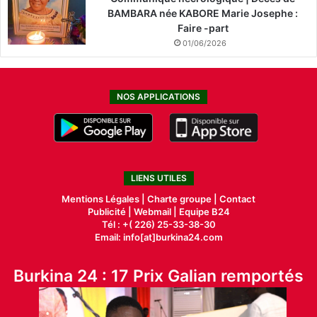
BAMBARA née KABORE Marie Josephe :
Faire -part
01/06/2026
NOS APPLICATIONS
LIENS UTILES
Mentions Légales |
Charte groupe |
Contact
Publicité
|
Webmail |
Equipe B24
Tél : +( 226) 25-33-38-30
Email: info[at]burkina24.com
Burkina 24 : 17 Prix Galian remportés