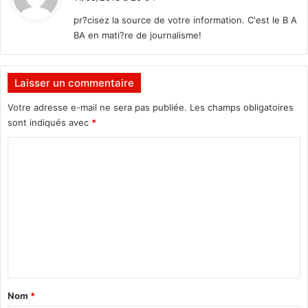
t
s
pr?cisez la source de votre information. C'est le B A
a
BA en mati?re de journalisme!
c
:
r
é
l
Laisser un commentaire
a
Votre adresse e-mail ne sera pas publiée.
Les champs obligatoires
u
sont indiqués avec
*
r
é
C
a
t
o
m
m
e
n
t
a
Nom
*