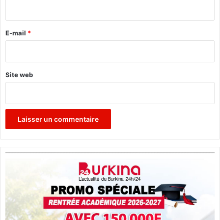
i
r
e
E-mail
*
*
Site web