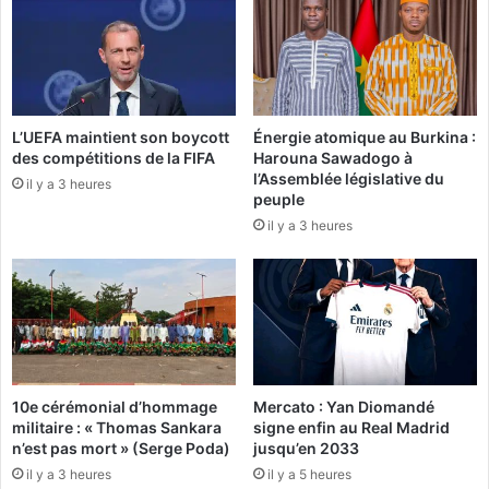
t
e
i
s
q
m
u
a
e
n
d
i
L’UEFA maintient son boycott
Énergie atomique au Burkina :
u
des compétitions de la FIFA
Harouna Sawadogo à
f
g
l’Assemblée législative du
e
il y a 3 heures
e
peuple
s
n
il y a 3 heures
t
r
e
e
n
:
t
l
c
e
e
N
v
D
e
I
10e cérémonial d’hommage
Mercato : Yan Diomandé
n
a
militaire : « Thomas Sankara
signe enfin au Real Madrid
d
t
n’est pas mort » (Serge Poda)
jusqu’en 2033
r
t
il y a 3 heures
il y a 5 heures
e
i