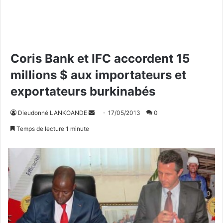
Coris Bank et IFC accordent 15
millions $ aux importateurs et
exportateurs burkinabés
Dieudonné LANKOANDE
E
17/05/2013
0
n
Temps de lecture 1 minute
v
o
y
e
r
u
n
c