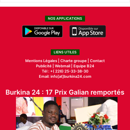
NOS APPLICATIONS
LIENS UTILES
Mentions Légales |
Charte groupe |
Contact
Publicité
|
Webmail |
Equipe B24
Tél : +( 226) 25-33-38-30
Email: info[at]burkina24.com
Burkina 24 : 17 Prix Galian remportés