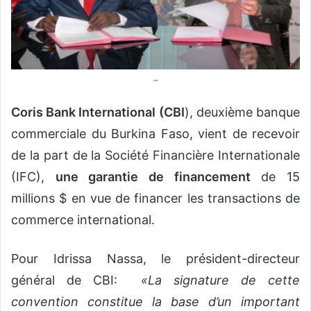
o
u
r
r
i
–
e
Coris Bank International (
CBI
), deuxième banque
l
commerciale du Burkina Faso, vient de recevoir
de la part de la Société Financière Internationale
(IFC),
une garantie de financement
de 15
millions $ en vue de financer les transactions de
commerce international.
Pour Idrissa Nassa, le président-directeur
général de CBI:
«La signature de cette
convention constitue la base d’un important