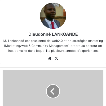
Dieudonné LANKOANDE
M. Lankoandé est passionné de web2.0 et de stratégies marketing
(Marketing/web & Community Management) propre au secteur on
line, domaine dans lequel il a plusieurs années d’expériences.
We
X
bsi
te
B
o
b
o
D
i
o