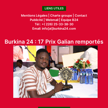
LIENS UTILES
Mentions Légales |
Charte groupe |
Contact
Publicité
|
Webmail |
Equipe B24
Tél : +( 226) 25-33-38-30
Email: info[at]burkina24.com
Burkina 24 : 17 Prix Galian remportés