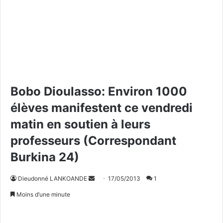
Bobo Dioulasso: Environ 1000
élèves manifestent ce vendredi
matin en soutien à leurs
professeurs (Correspondant
Burkina 24)
Dieudonné LANKOANDE
E
17/05/2013
1
n
Moins d’une minute
v
o