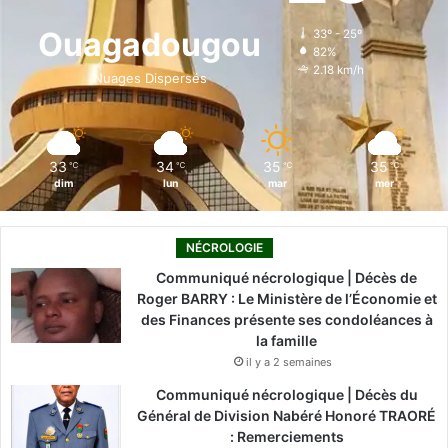
o
d
b
g
k
Ouagadougou
33º - 25º
82%
o
i
e
r
2.18 km/h
Nuages Dispersés
k
n
a
m
33
34
35
35
℃
℃
℃
℃
dim
lun
mar
mer
NÉCROLOGIE
Communiqué nécrologique | Décès de
Roger BARRY : Le Ministère de l’Économie et
des Finances présente ses condoléances à
la famille
il y a 2 semaines
Communiqué nécrologique | Décès du
Général de Division Nabéré Honoré TRAORÉ
: Remerciements