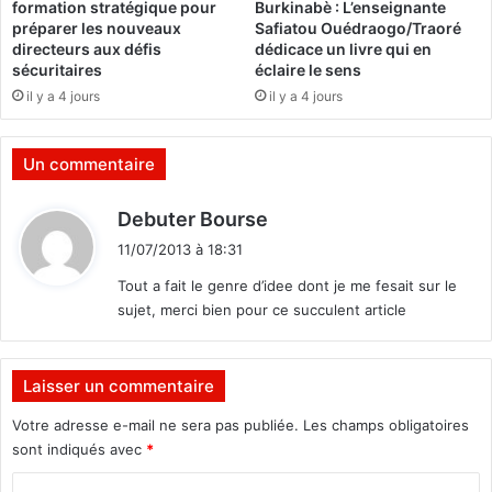
formation stratégique pour
Burkinabè : L’enseignante
e
a
préparer les nouveaux
Safiatou Ouédraogo/Traoré
u
u
directeurs aux défis
dédicace un livre qui en
r
x
sécuritaires
éclaire le sens
o
i
il y a 4 jours
il y a 4 jours
p
m
é
p
e
o
Un commentaire
n
r
n
t
d
Debuter Bourse
e
a
i
p
t
11/07/2013 à 18:31
t
a
e
Tout a fait le genre d’idee dont je me fesait sur le
r
u
sujet, merci bien pour ce succulent article
t
:
r
a
s
g
e
e
Laisser un commentaire
t
n
e
Votre adresse e-mail ne sera pas publiée.
Les champs obligatoires
t
x
sont indiqués avec
*
l
p
e
o
C