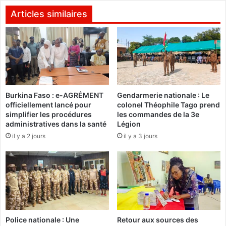
F
l
C
Articles similaires
a
a
C
c
o
c
m
o
m
r
i
d
s
e
Burkina Faso : e-AGRÉMENT
Gendarmerie nationale : Le
s
n
officiellement lancé pour
colonel Théophile Tago prend
i
t
simplifier les procédures
les commandes de la 3e
o
1
administratives dans la santé
Légion
n
5
il y a 2 jours
il y a 3 jours
d
m
e
i
l
l
’
l
U
i
n
o
i
n
o
s
Police nationale : Une
Retour aux sources des
n
$