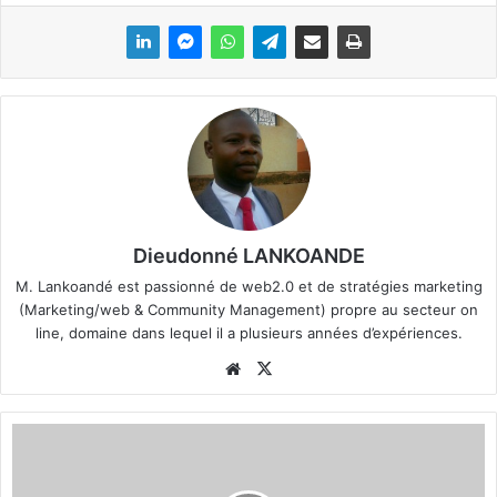
y
e
r
u
n
c
o
u
r
r
Dieudonné LANKOANDE
i
M. Lankoandé est passionné de web2.0 et de stratégies marketing
e
(Marketing/web & Community Management) propre au secteur on
l
line, domaine dans lequel il a plusieurs années d’expériences.
We
X
bsi
te
C
r
i