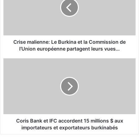
s
e
m
a
l
i
e
Crise malienne: Le Burkina et la Commission de
n
l’Union européenne partagent leurs vues…
n
e
C
:
o
L
r
e
i
B
s
u
B
r
a
k
n
i
k
n
e
Coris Bank et IFC accordent 15 millions $ aux
a
t
importateurs et exportateurs burkinabés
e
I
t