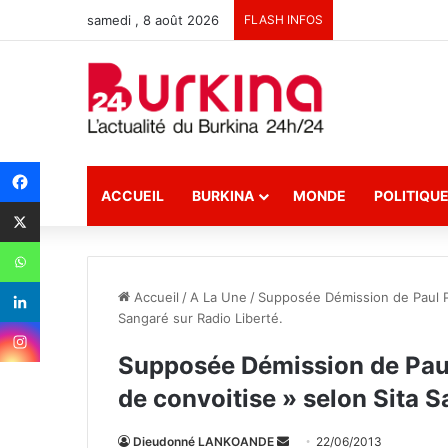
samedi , 8 août 2026
FLASH INFOS
ACCUEIL
BURKINA
MONDE
POLITIQU
Accueil
/
A La Une
/
Supposée Démission de Paul Put 
Sangaré sur Radio Liberté.
Supposée Démission de Paul P
de convoitise » selon Sita S
Dieudonné LANKOANDE
E
22/06/2013