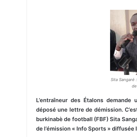
n
v
o
y
e
r
u
n
c
o
u
Sita Sangaré : 
de
r
r
L’entraîneur des Étalons demande un
i
e
déposé une lettre de démission. C’est
l
burkinabè de football (FBF) Sita Sanga
de l’émission « Info Sports » diffusée l