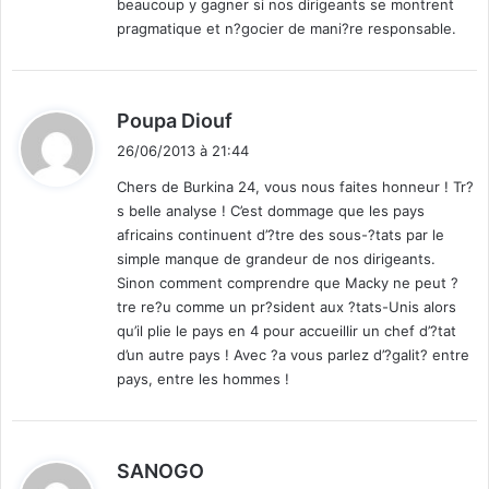
beaucoup y gagner si nos dirigeants se montrent
f
pragmatique et n?gocier de mani?re responsable.
r
i
q
u
d
Poupa Diouf
e
i
N
26/06/2013 à 21:44
t
u
Chers de Burkina 24, vous nous faites honneur ! Tr?
m
s belle analyse ! C’est dommage que les pays
é
:
africains continuent d’?tre des sous-?tats par le
r
simple manque de grandeur de nos dirigeants.
i
Sinon comment comprendre que Macky ne peut ?
q
u
tre re?u comme un pr?sident aux ?tats-Unis alors
e
qu’il plie le pays en 4 pour accueillir un chef d’?tat
"
d’un autre pays ! Avec ?a vous parlez d’?galit? entre
e
pays, entre les hommes !
n
o
c
d
t
SANOGO