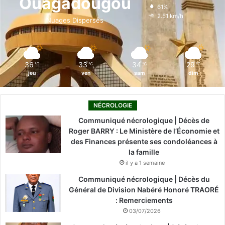
Ouagadougou
61%
o
i
e
r
2.51 km/h
Nuages Dispersés
k
n
a
m
36
33
34
29
℃
℃
℃
℃
jeu
ven
sam
dim
NÉCROLOGIE
Communiqué nécrologique | Décès de
Roger BARRY : Le Ministère de l’Économie et
des Finances présente ses condoléances à
la famille
il y a 1 semaine
Communiqué nécrologique | Décès du
Général de Division Nabéré Honoré TRAORÉ
: Remerciements
03/07/2026