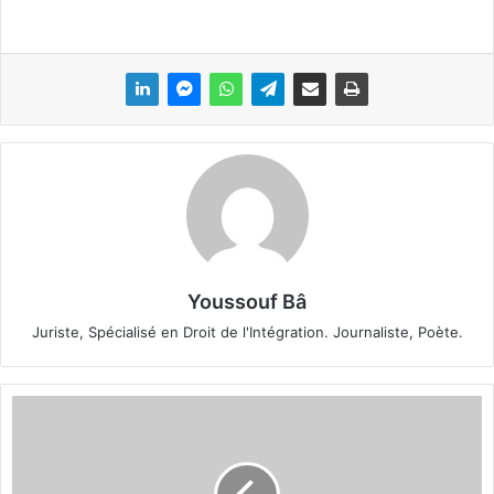
Youssouf Bâ
Juriste, Spécialisé en Droit de l'Intégration. Journaliste, Poète.
C
o
m
p