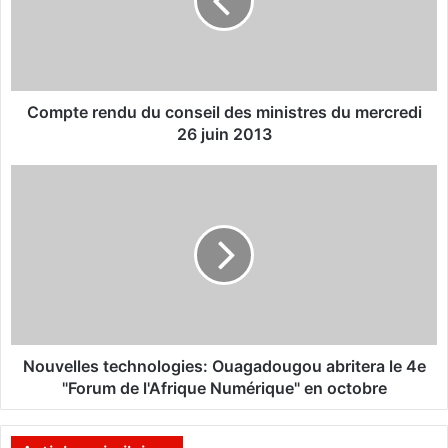
t
e
r
e
n
d
Compte rendu du conseil des ministres du mercredi
u
26 juin 2013
d
u
N
c
o
o
u
n
v
s
e
e
l
i
l
l
e
d
s
e
t
Nouvelles technologies: Ouagadougou abritera le 4e
s
e
"Forum de l'Afrique Numérique" en octobre
m
c
i
h
n