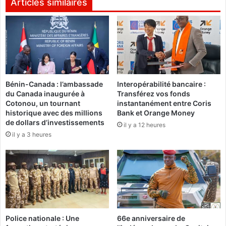
n
Articles similaires
i
o
s
l
t
o
r
g
e
i
s
e
d
s
Bénin-Canada : l’ambassade
Interopérabilité bancaire :
u
:
du Canada inaugurée à
Transférez vos fonds
m
O
Cotonou, un tournant
instantanément entre Coris
e
u
historique avec des millions
Bank et Orange Money
r
a
de dollars d’investissements
il y a 12 heures
c
g
il y a 3 heures
r
a
e
d
d
o
i
u
2
g
6
o
j
u
u
a
Police nationale : Une
66e anniversaire de
i
b