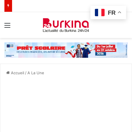
FR
Menu
Accueil
/
A La Une