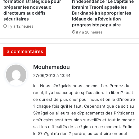
formation stratégique pour
l’indépendance : Le Capitaine
n
r
préparer les nouveaux
Ibrahim Traoré appelle les
2
i
directeurs aux défis
Burkinabè à s’approprier les
0
t
sécuritaires
idéaux de la Révolution
1
e
progressiste populaire
il y a 12 heures
3
r
il y a 20 heures
a
l
e
3 commentaires
4
e
d
Mouhamadou
"
i
27/06/2013 à 13:44
F
t
o
lol. Nous s?n?galais nous sommes fier. Prenez du
r
recul, il y’a beaucoup de sp?culation. La libert? c’est
:
u
ce qui est de plus cher pour nous et on le d?montre
m
? chaque fois qu’il le faut. Cependant que ca soit au
d
S?n?gal ou ailleurs les d?placements des Pr?sidents
e
am?ricains sont tres bien surveill?s et tout le monde
l
sait les difficult?s de la r?gion en ce moment. Enfin
'
le S?n?gal n’a rien ? perdre, au contraire on peut
A