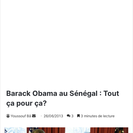
Barack Obama au Sénégal : Tout
ça pour ça?
Youssouf Bâ
E
26/06/2013
3
3 minutes de lecture
n
v