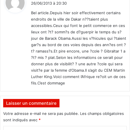
o
i
26/06/2013 à 20:30
b
t
r
Bel article.Depuis hier soir effectivement certains
e
endroits de la ville de Dakar n??taient plus
:
accessibles.Ceux qui font le petit commerce en ces
lieux ont ?t? somm?s de d?guerpir le temps du s?
jour de Barack Obama.Aussi les v?hicules qui ?taient
gar?s au bord de ces voies depuis des ann?es ont ?
t? ramass?s.Et pire encore, une ?cole ? Gibraltar 1 a
?t? mis ? plat.Selon les informations ce serait pour
donner plus de visibilit? ? une autre ?cole qui sera
visit?e par la femme d’Obama.Il s’agit du CEM Martin
Luther King.Voici comment l’Afrique re?oit un de ces
fils.C’est dommage
Laisser un commentaire
Votre adresse e-mail ne sera pas publiée.
Les champs obligatoires
sont indiqués avec
*