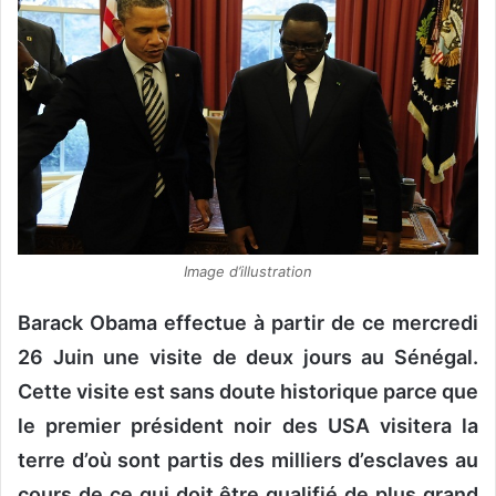
o
y
e
r
u
n
c
o
u
r
Image d’illustration
r
i
Barack Obama effectue à partir de ce mercredi
e
26 Juin une visite de deux jours au Sénégal.
l
Cette visite est sans doute historique parce que
le premier président noir des USA visitera la
terre d’où sont partis des milliers d’esclaves au
cours de ce qui doit être qualifié de plus grand