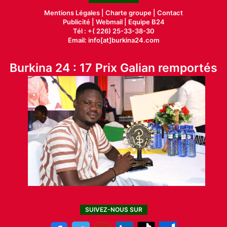
Mentions Légales |
Charte groupe |
Contact
Publicité
|
Webmail |
Equipe B24
Tél : +( 226) 25-33-38-30
Email: info[at]burkina24.com
Burkina 24 : 17 Prix Galian remportés
SUIVEZ-NOUS SUR