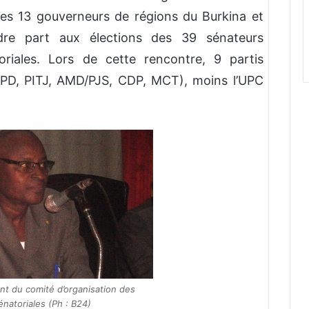
des 13 gouverneurs de régions du Burkina et
endre part aux élections des 39 sénateurs
itoriales. Lors de cette rencontre, 9 partis
UPD, PITJ, AMD/PJS, CDP, MCT), moins l’UPC
nt du comité d’organisation des
énatoriales (Ph : B24)