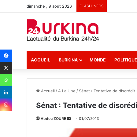
dimanche , 9 août 2026
FLASH INFOS
ACCUEIL
BURKINA
MONDE
POLITIQU
Accueil
/
A La Une
/
Sénat : Tentative de discrédit 
Sénat : Tentative de discrédi
Abdou ZOURE
E
01/07/2013
n
v