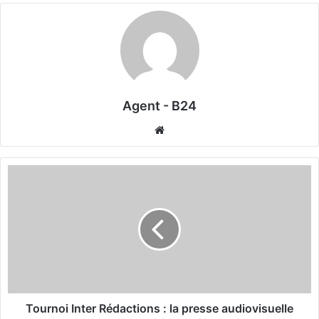
Agent - B24
We
bsi
te
T
o
u
r
n
o
i
I
n
t
Tournoi Inter Rédactions : la presse audiovisuelle