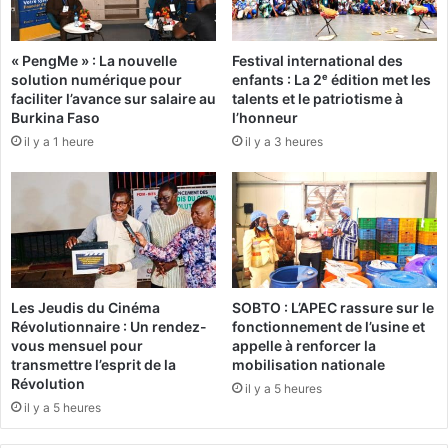
u
t
d
i
i
« PengMe » : La nouvelle
Festival international des
o
solution numérique pour
enfants : La 2ᵉ édition met les
o
n
faciliter l’avance sur salaire au
talents et le patriotisme à
v
s
Burkina Faso
l’honneur
i
g
il y a 1 heure
il y a 3 heures
s
é
u
n
e
i
l
t
l
a
e
l
p
e
l
s
Les Jeudis du Cinéma
SOBTO : L’APEC rassure sur le
u
f
Révolutionnaire : Un rendez-
fonctionnement de l’usine et
s
é
vous mensuel pour
appelle à renforcer la
f
m
transmettre l’esprit de la
mobilisation nationale
o
i
Révolution
il y a 5 heures
r
n
il y a 5 heures
t
i
e
n