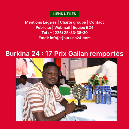
LIENS UTILES
Mentions Légales |
Charte groupe |
Contact
Publicité
|
Webmail |
Equipe B24
Tél : +( 226) 25-33-38-30
Email: info[at]burkina24.com
Burkina 24 : 17 Prix Galian remportés