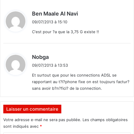
l
’
d
Ben Maale Al Navi
a
i
c
09/07/2013 à 15:10
t
t
C'est pour ?a que la 3,75 G existe !!
i
f
:
d
e
d
Nobga
l
i
’
09/07/2013 à 13:53
t
E
Et surtout que pour les connections ADSL se
t
rapportant au t?l?phone fixe on est toujours factur?
:
a
sans avoir b?n?fici? de la connection.
t
e
t
d
Laisser un commentaire
e
Votre adresse e-mail ne sera pas publiée.
Les champs obligatoires
s
sont indiqués avec
*
e
s