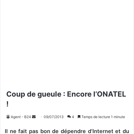
Coup de gueule : Encore l’ONATEL
!
Agent - B24
E
09/07/2013
4
Temps de lecture 1 minute
n
Il ne fait pas bon de dépendre d’Internet et du
v