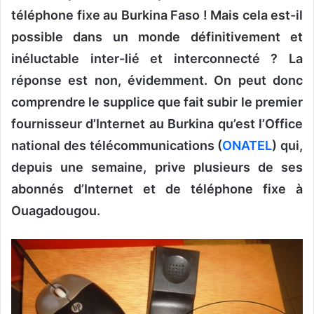
o
téléphone fixe au Burkina Faso ! Mais cela est-il
y
possible dans un monde définitivement et
e
inéluctable inter-lié et interconnecté ? La
r
u
réponse est non, évidemment. On peut donc
n
comprendre le supplice que fait subir le premier
c
fournisseur d’Internet au Burkina qu’est l’Office
o
national des télécommunications (
ONATEL
) qui,
u
r
depuis une semaine, prive plusieurs de ses
r
abonnés d’Internet et de téléphone fixe à
i
Ouagadougou.
e
l