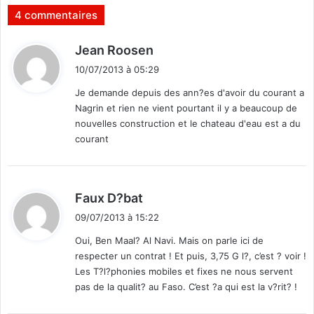
q
e
4 commentaires
u
s
e
:
d
Jean Roosen
t
D
i
o
e
10/07/2013 à 05:29
t
u
s
Je demande depuis des ann?es d'avoir du courant a
s
a
Nagrin et rien ne vient pourtant il y a beaucoup de
:
c
nouvelles construction et le chateau d'eau est a du
q
courant
u
i
s
n
d
Faux D?bat
o
i
t
09/07/2013 à 15:22
t
a
Oui, Ben Maal? Al Navi. Mais on parle ici de
b
respecter un contrat ! Et puis, 3,75 G l?, c’est ? voir !
l
:
Les T?l?phonies mobiles et fixes ne nous servent
e
pas de la qualit? au Faso. C’est ?a qui est la v?rit? !
s
à