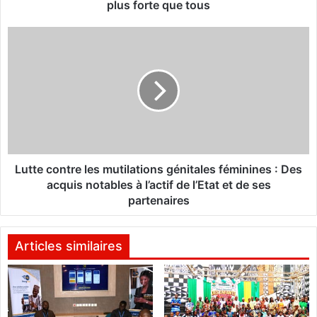
e
plus forte que tous
r
R
L
é
u
d
t
a
t
c
e
t
c
i
o
o
n
n
t
s
r
Lutte contre les mutilations génitales féminines : Des
:
e
acquis notables à l’actif de l’Etat et de ses
l
l
partenaires
a
e
p
s
r
m
Articles similaires
e
u
s
t
s
i
e
l
a
a