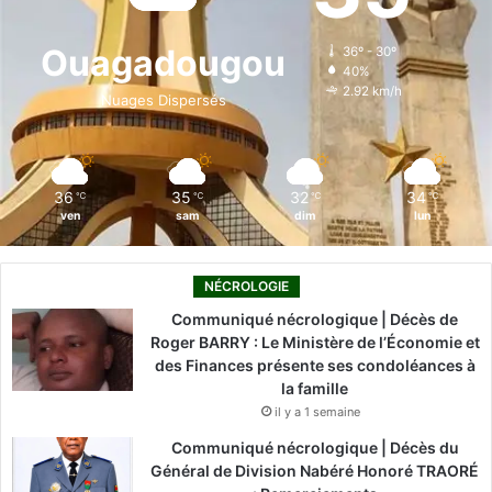
o
d
b
g
k
Ouagadougou
36º - 30º
40%
o
i
e
r
2.92 km/h
Nuages Dispersés
k
n
a
m
36
35
32
34
℃
℃
℃
℃
ven
sam
dim
lun
NÉCROLOGIE
Communiqué nécrologique | Décès de
Roger BARRY : Le Ministère de l’Économie et
des Finances présente ses condoléances à
la famille
il y a 1 semaine
Communiqué nécrologique | Décès du
Général de Division Nabéré Honoré TRAORÉ