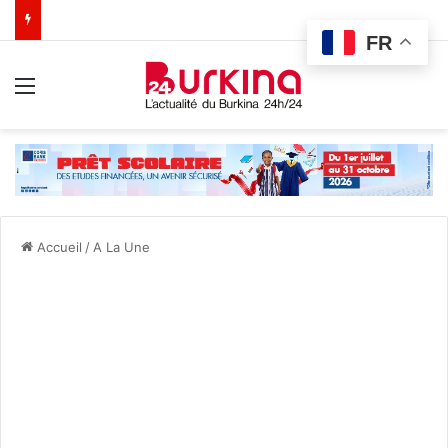
FR
Menu
Accueil
/
A La Une