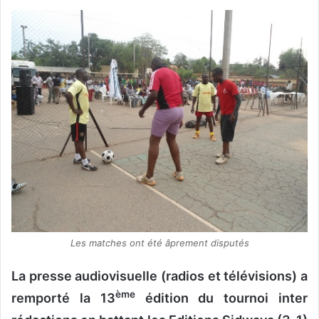
v
o
y
e
r
u
n
c
o
u
r
r
i
e
Les matches ont été âprement disputés
l
La presse audiovisuelle (radios et télévisions) a
ème
remporté la 13
édition du tournoi inter