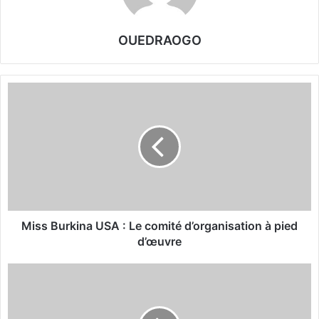
OUEDRAOGO
M
i
s
s
B
u
r
k
i
n
Miss Burkina USA : Le comité d’organisation à pied
a
d’œuvre
U
S
C
A
o
:
u
L
p