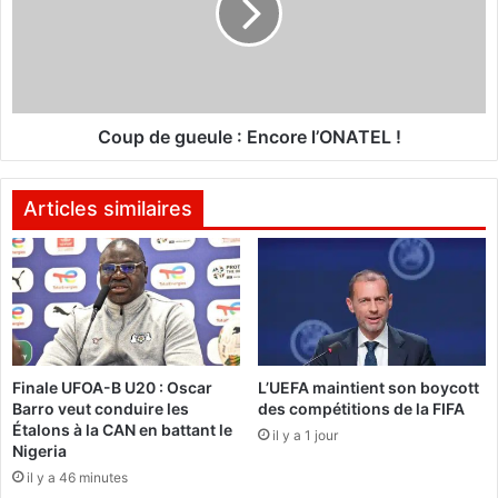
e
d
c
e
o
g
m
u
i
e
t
u
Coup de gueule : Encore l’ONATEL !
é
l
d
e
’
:
Articles similaires
o
E
r
n
g
c
a
o
n
r
i
e
s
l
Finale UFOA-B U20 : Oscar
L’UEFA maintient son boycott
a
’
Barro veut conduire les
des compétitions de la FIFA
t
O
Étalons à la CAN en battant le
i
il y a 1 jour
N
Nigeria
o
A
il y a 46 minutes
n
T