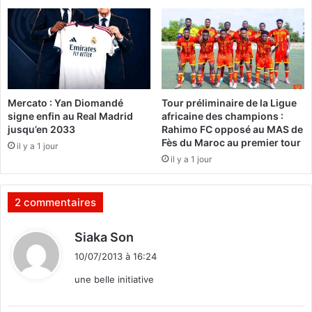
à
E
p
L
i
!
e
d
d
’
Mercato : Yan Diomandé
Tour préliminaire de la Ligue
œ
signe enfin au Real Madrid
africaine des champions :
u
jusqu’en 2033
Rahimo FC opposé au MAS de
v
Fès du Maroc au premier tour
il y a 1 jour
r
il y a 1 jour
e
2 commentaires
d
Siaka Son
i
10/07/2013 à 16:24
t
une belle initiative
: