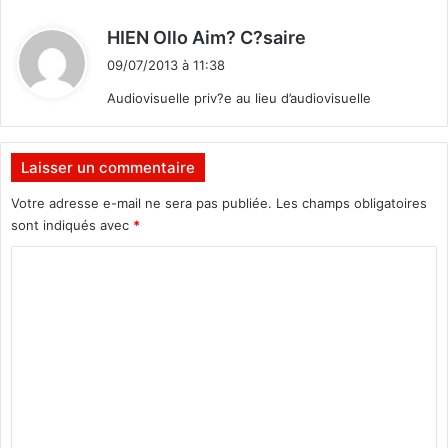
d
HIEN Ollo Aim? C?saire
i
09/07/2013 à 11:38
t
Audiovisuelle priv?e au lieu d’audiovisuelle
:
Laisser un commentaire
Votre adresse e-mail ne sera pas publiée.
Les champs obligatoires
sont indiqués avec
*
C
o
m
m
e
n
t