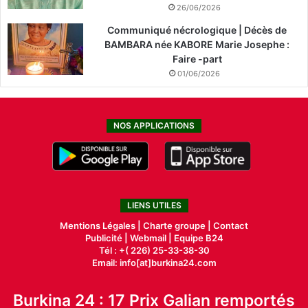
26/06/2026
Communiqué nécrologique | Décès de
BAMBARA née KABORE Marie Josephe :
Faire -part
01/06/2026
NOS APPLICATIONS
LIENS UTILES
Mentions Légales |
Charte groupe |
Contact
Publicité
|
Webmail |
Equipe B24
Tél : +( 226) 25-33-38-30
Email: info[at]burkina24.com
Burkina 24 : 17 Prix Galian remportés