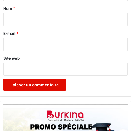
a
Nom
*
i
r
e
E-mail
*
*
Site web