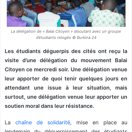
o
u
r
r
La délégation de « Balai Citoyen » discutant avec un groupe
i
d’étudiants relogés © Burkina 24
e
l
Les étudiants déguerpis des cités ont reçu la
visite d’une délégation du mouvement Balai
Citoyen ce mercredi soir. Une délégation venue
leur apporter de quoi tenir quelques jours en
attendant une issue à leur situation, mais
surtout, une délégation venue leur apporter un
soutien moral dans leur résistance.
La
chaîne de solidarité
, mise en place au
lendemain du déguerpissement des étudiants