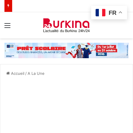
FR
Menu
Accueil
/
A La Une