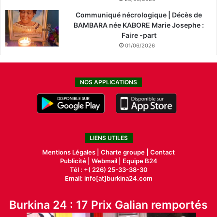
Communiqué nécrologique | Décès de
BAMBARA née KABORE Marie Josephe :
Faire -part
01/06/2026
NOS APPLICATIONS
LIENS UTILES
Mentions Légales |
Charte groupe |
Contact
Publicité
|
Webmail |
Equipe B24
Tél : +( 226) 25-33-38-30
Email: info[at]burkina24.com
Burkina 24 : 17 Prix Galian remportés