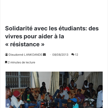
Solidarité avec les étudiants: des
vivres pour aider à la
« résistance »
Dieudonné LANKOANDE
E
08/08/2013
12
n
2 minutes de lecture
v
o
y
e
r
u
n
c