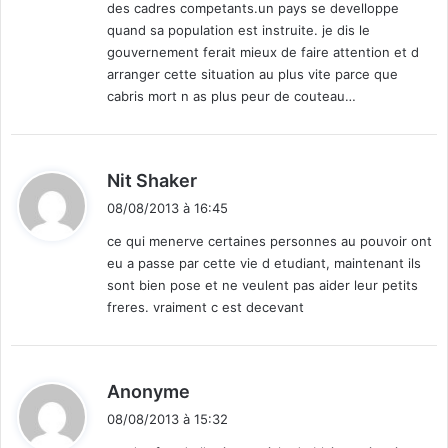
des cadres competants.un pays se develloppe
quand sa population est instruite. je dis le
gouvernement ferait mieux de faire attention et d
arranger cette situation au plus vite parce que
cabris mort n as plus peur de couteau…
d
Nit Shaker
i
08/08/2013 à 16:45
t
ce qui menerve certaines personnes au pouvoir ont
eu a passe par cette vie d etudiant, maintenant ils
:
sont bien pose et ne veulent pas aider leur petits
freres. vraiment c est decevant
d
Anonyme
i
08/08/2013 à 15:32
t