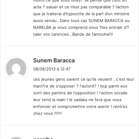
moins ce que vous dites? Je pense que c’est un
:
acte ? saluer et ce n’est pas comparable ? l’action
que je traiterai d’hypocrite de la part d’un ministre
aussi vendu…Dans tous cas SUNEM BARACCA ou
NARELBA je vous comprend vous ?tes entrain d’?
taler vos carences…Bande de fantoche!!!
d
Sunem Baracca
i
08/08/2013 à 12:47
t
ces jeunes gens savent ce qu'ils veulent , c'est leur
mani?re de s'opposer ? l'autorit? ! bcp parmi eux
:
sont des pantins de l'opposition ! l'action sociale
leur tend la main ! le sadaka ne fera que vous
enfoncer et compromettre votre avenir ! rentrez
chez vous !!!!!!
d