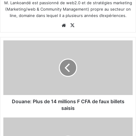
M. Lankoandé est passionné de web2.0 et de stratégies marketing
(Marketing/web & Community Management) propre au secteur on
line, domaine dans lequel il a plusieurs années d’expériences.
We
X
bsi
te
D
o
u
a
n
e
:
P
l
u
Douane: Plus de 14 millions F CFA de faux billets
s
saisis
d
e
B
1
u
4
r