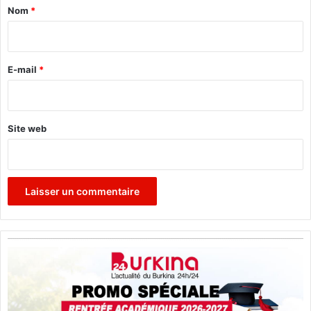
a
Nom
*
i
r
e
E-mail
*
*
Site web