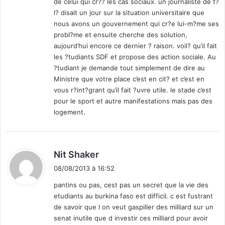
de celui qui cr?? les cas sociaux. un journaliste de t?
i
l? disait un jour sur la situation universitaire que
e
r
nous avons un gouvernement qui cr?e lui-m?me ses
probl?me et ensuite cherche des solution,
aujourd’hui encore ce dernier ? raison. voil? qu’il fait
les ?tudiants SDF et propose des action sociale. Au
?tudiant je demande tout simplement de dire au
Ministre que votre place c’est en cit? et c’est en
vous r?int?grant qu’il fait ?uvre utile. le stade c’est
pour le sport et autre manifestations mais pas des
logement.
d
Nit Shaker
i
08/08/2013 à 16:52
t
pantins ou pas, cest pas un secret que la vie des
etudiants au burkina faso est difficil. c est fustrant
:
de savoir que l on veut gaspiller des milliard sur un
senat inutile que d investir ces milliard pour avoir