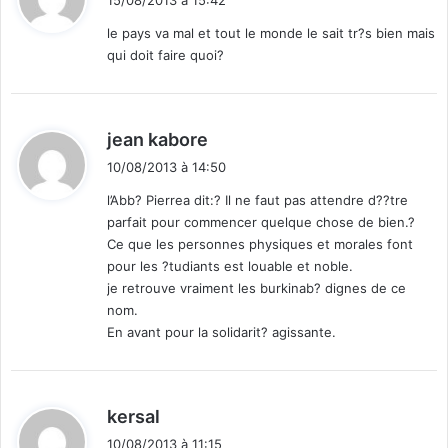
15/08/2013 à 15:42
t
à
le pays va mal et tout le monde le sait tr?s bien mais
t
qui doit faire quoi?
:
o
u
s
l
d
jean kabore
e
i
s
10/08/2013 à 14:50
t
m
l’Abb? Pierrea dit:? Il ne faut pas attendre d??tre
u
parfait pour commencer quelque chose de bien.?
:
s
Ce que les personnes physiques et morales font
u
pour les ?tudiants est louable et noble.
l
je retrouve vraiment les burkinab? dignes de ce
m
nom.
a
En avant pour la solidarit? agissante.
n
s
d
u
d
kersal
B
i
u
10/08/2013 à 11:15