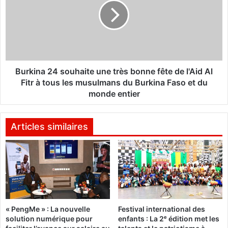
m
k
i
i
l
n
l
a
i
2
o
4
n
s
Burkina 24 souhaite une très bonne fête de l'Aid Al
s
o
Fitr à tous les musulmans du Burkina Faso et du
F
u
monde entier
C
h
F
a
A
i
Articles similaires
d
t
e
e
f
u
a
n
u
e
x
t
b
r
i
« PengMe » : La nouvelle
Festival international des
è
solution numérique pour
enfants : La 2ᵉ édition met les
l
s