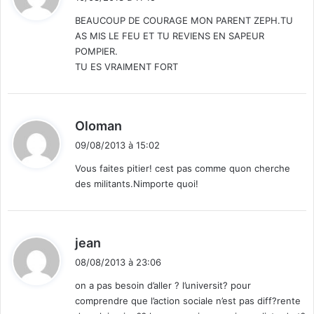
t
r
BEAUCOUP DE COURAGE MON PARENT ZEPH.TU
k
AS MIS LE FEU ET TU REVIENS EN SAPEUR
i
:
POMPIER.
n
TU ES VRAIMENT FORT
a
F
a
s
d
Oloman
o
i
e
09/08/2013 à 15:02
t
t
Vous faites pitier! cest pas comme quon cherche
d
des militants.Nimporte quoi!
u
:
m
o
n
d
jean
d
i
e
08/08/2013 à 23:06
t
e
on a pas besoin d’aller ? l’universit? pour
n
comprendre que l’action sociale n’est pas diff?rente
t
: