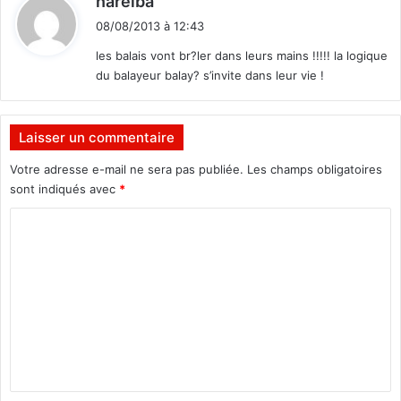
narelba
i
08/08/2013 à 12:43
t
les balais vont br?ler dans leurs mains !!!!! la logique
du balayeur balay? s’invite dans leur vie !
:
Laisser un commentaire
Votre adresse e-mail ne sera pas publiée.
Les champs obligatoires
sont indiqués avec
*
C
o
m
m
e
n
t