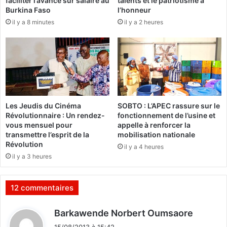
faciliter l’avance sur salaire au
talents et le patriotisme à
l
b
Burkina Faso
l’honneur
e
o
il y a 8 minutes
il y a 2 heures
t
n
s
n
s
e
a
f
i
ê
s
t
i
e
s
d
Les Jeudis du Cinéma
SOBTO : L’APEC rassure sur le
e
Révolutionnaire : Un rendez-
fonctionnement de l’usine et
l
vous mensuel pour
appelle à renforcer la
'
transmettre l’esprit de la
mobilisation nationale
A
Révolution
il y a 4 heures
i
il y a 3 heures
d
A
l
12 commentaires
F
i
d
Barkawende Norbert Oumsaore
t
i
r