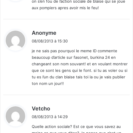
on s’en fou de l’action sociale de blaise qui se joue
aux pompiers apres avoir mis le feu!
:
d
Anonyme
i
08/08/2013 à 15:30
t
je ne sais pas pourquoi le meme ID commente
beaucoup d’article sur fasonet, burkina 24 en
:
changeant son nom souvant! et en voulant montrer
que ce sont les gens qui le font. si tu as voler ou si
tu es l’un du clan blaise tais toi la ou je vais publier
ton nom un jour!!
d
Vetcho
i
08/08/2013 à 14:29
t
Quelle action sociale? Est ce que vous savez au