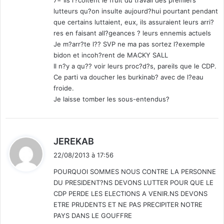
lutteurs qu?on insulte aujourd?hui pourtant pendant
que certains luttaient, eux, ils assuraient leurs arri?
res en faisant all?geances ? leurs ennemis actuels
Je m?arr?te l?? SVP ne ma pas sortez l?exemple
bidon et incoh?rent de MACKY SALL
Il n?y a qu?? voir leurs proc?d?s, pareils que le CDP.
Ce parti va doucher les burkinab? avec de l?eau
froide.
Je laisse tomber les sous-entendus?
d
JEREKAB
i
22/08/2013 à 17:56
t
POURQUOI SOMMES NOUS CONTRE LA PERSONNE
DU PRESIDENT?NS DEVONS LUTTER POUR QUE LE
:
CDP PERDE LES ELECTIONS A VENIR.NS DEVONS
ETRE PRUDENTS ET NE PAS PRECIPITER NOTRE
PAYS DANS LE GOUFFRE