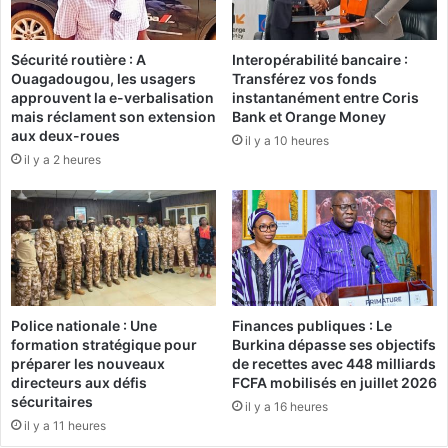
F
à
a
l
Sécurité routière : A
Interopérabilité bancaire :
s
a
Ouagadougou, les usagers
Transférez vos fonds
o
c
approuvent la e-verbalisation
instantanément entre Coris
f
o
mais réclament son extension
Bank et Orange Money
o
n
aux deux-roues
il y a 10 heures
o
q
il y a 2 heures
t
u
ê
t
e
d
e
l
’
Police nationale : Une
Finances publiques : Le
o
formation stratégique pour
Burkina dépasse ses objectifs
p
préparer les nouveaux
de recettes avec 448 milliards
i
directeurs aux défis
FCFA mobilisés en juillet 2026
n
sécuritaires
il y a 16 heures
i
il y a 11 heures
o