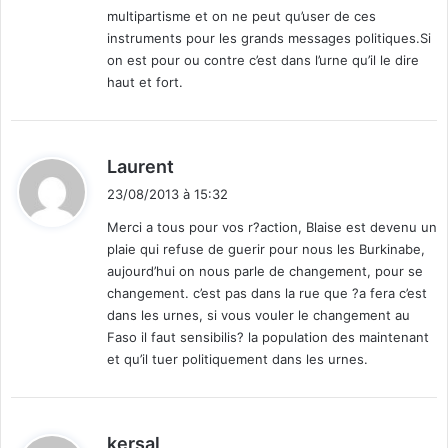
multipartisme et on ne peut qu’user de ces
instruments pour les grands messages politiques.Si
on est pour ou contre c’est dans l’urne qu’il le dire
haut et fort.
d
Laurent
i
23/08/2013 à 15:32
t
Merci a tous pour vos r?action, Blaise est devenu un
plaie qui refuse de guerir pour nous les Burkinabe,
:
aujourd’hui on nous parle de changement, pour se
changement. c’est pas dans la rue que ?a fera c’est
dans les urnes, si vous vouler le changement au
Faso il faut sensibilis? la population des maintenant
et qu’il tuer politiquement dans les urnes.
d
kersal