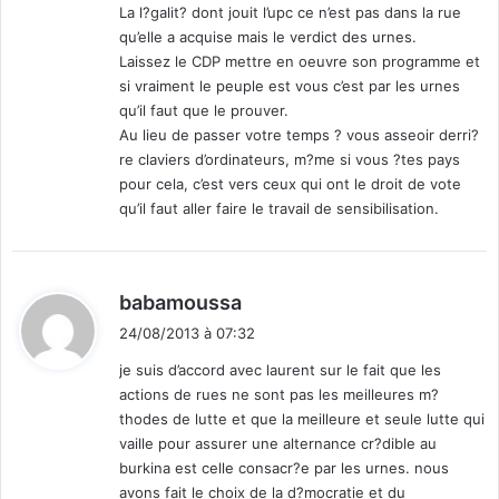
La l?galit? dont jouit l’upc ce n’est pas dans la rue
qu’elle a acquise mais le verdict des urnes.
Laissez le CDP mettre en oeuvre son programme et
si vraiment le peuple est vous c’est par les urnes
qu’il faut que le prouver.
Au lieu de passer votre temps ? vous asseoir derri?
re claviers d’ordinateurs, m?me si vous ?tes pays
pour cela, c’est vers ceux qui ont le droit de vote
qu’il faut aller faire le travail de sensibilisation.
d
babamoussa
i
24/08/2013 à 07:32
t
je suis d’accord avec laurent sur le fait que les
actions de rues ne sont pas les meilleures m?
:
thodes de lutte et que la meilleure et seule lutte qui
vaille pour assurer une alternance cr?dible au
burkina est celle consacr?e par les urnes. nous
avons fait le choix de la d?mocratie et du