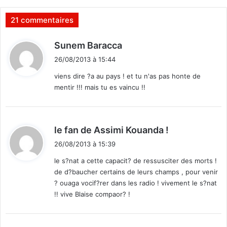
n
a
21 commentaires
m
é
d
Sunem Baracca
r
i
26/08/2013 à 15:44
i
t
c
viens dire ?a au pays ! et tu n'as pas honte de
a
mentir !!! mais tu es vaincu !!
:
i
n
e
d
le fan de Assimi Kouanda !
i
26/08/2013 à 15:39
t
le s?nat a cette capacit? de ressusciter des morts !
de d?baucher certains de leurs champs , pour venir
:
? ouaga vocif?rer dans les radio ! vivement le s?nat
!! vive Blaise compaor? !