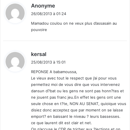
d
Anonyme
i
26/08/2013 à 01:24
t
Mamadou coulou on ne veux plus d’assasain au
pouvoire
:
d
kersal
i
25/08/2013 à 15:01
t
REPONSE A babamoussa,
Le vieux avec tout le respect que j’ai pour vous
:
permettez moi de vous dire que vous intervenez
dansun d?bat ou les gens ne sont pas honn?tes et
ne jouent pas franc jeu.En effet les gens ont une
seule chose en t?te, NON AU SENAT, quioique vous
disiez donc acceptez que par moment on se laisse
emport? en baissant le niveau ? leurs bassesses.
ce que laurent dit est clair et net.
On n’accuse le CDP de tricher aux ?lections et on