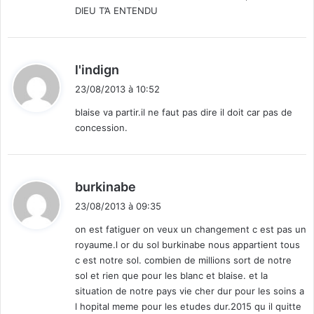
DIEU T’A ENTENDU
d
l'indign
i
23/08/2013 à 10:52
t
blaise va partir.il ne faut pas dire il doit car pas de
concession.
:
d
burkinabe
i
23/08/2013 à 09:35
t
on est fatiguer on veux un changement c est pas un
royaume.l or du sol burkinabe nous appartient tous
:
c est notre sol. combien de millions sort de notre
sol et rien que pour les blanc et blaise. et la
situation de notre pays vie cher dur pour les soins a
l hopital meme pour les etudes dur.2015 qu il quitte