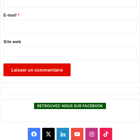
r
e
E-mail
*
*
Site web
RETROUVEZ-NOUS SUR FACEBOOK
F
X
L
Y
I
T