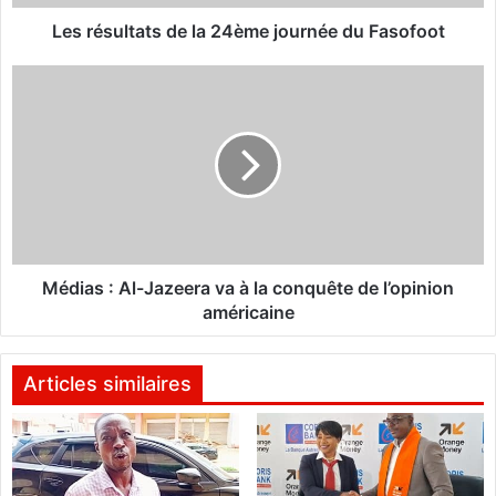
t
a
Les résultats de la 24ème journée du Fasofoot
t
s
M
d
é
e
d
l
i
a
a
2
s
4
:
è
A
m
l
e
-
Médias : Al-Jazeera va à la conquête de l’opinion
j
J
américaine
o
a
u
z
r
e
Articles similaires
n
e
é
r
e
a
d
v
u
a