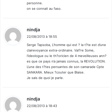
personne.
on se connait au faso.
d
nindja
i
22/08/2013 à 18:55
t
Serge Tapsoba, L’homme qui est ? la t?te est d’une
clairevoyance extra-ordinaire. Val?re Some,
:
l’ideologue ou le th?oricien de 4 meveilleuses ann?
es que ce pays n’a jamais connus, la REVOLUTION.
L’une des t?tes pensantes de son camarade Cpte
SANKARA. Mieux ?couter que Blaise.
Je sais de quoi je parle.
d
nindja
i
22/08/2013 à 18:43
t