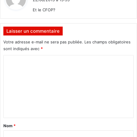
t
Et le CFOP?
:
Laisser un commentaire
Votre adresse e-mail ne sera pas publiée.
Les champs obligatoires
sont indiqués avec
*
C
o
m
m
e
n
t
a
Nom
*
i