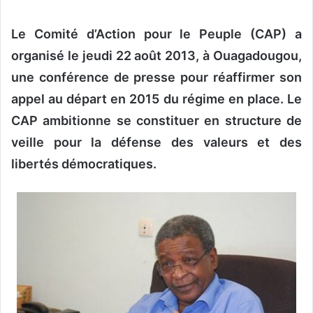
v
Le Comité d’Action pour le Peuple (CAP) a
o
y
organisé le jeudi 22 août 2013, à Ouagadougou,
e
une conférence de presse pour réaffirmer son
r
appel au départ en 2015 du régime en place. Le
u
n
CAP ambitionne se constituer en structure de
c
veille pour la défense des valeurs et des
o
libertés démocratiques.
u
r
r
i
e
l