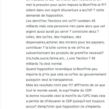
met la pression pour qu’on impose la Biom?trie.le Pr?
sident dans son esprit d’ouverture a acc?d? ? cette
demande de l’opposition.
Les derni?res ?lections ont co?t? combien 45
milliards mais cela personne n’en parle alors que cet
argent aussi aurait pu servir ? construire desz ?
coles, des lyc?es, des hopitaux, des
dispensaires,acheter des intrants pour les paysans,
contribuer ? la lutte contre la vie ch?re an
subventionnant les produits de premi?re necessit?
(riz,huile,sucre,farine,etc…).une ?lection ? 45
milliards ?a c’est normal.
Quand l’opposition revendique la Biom?trie peu
importe le p^rix que cela va co?ter au gouvernement
puisqu’on veut la transparence.
Mais les resultats n’ont pas ?t? diff?rents de ce que
tout le monde savait, la supr?matie du CDP.
la donne nouvelle c’est la mont?e du l’UPC mais cela
a permis de d?douaner le CDP puisqu’il est toujours
accus? d’emp?cher que l’opposition ne s’implante.