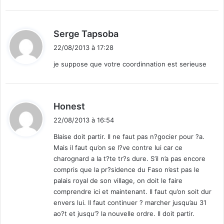
d
Serge Tapsoba
i
22/08/2013 à 17:28
t
je suppose que votre coordinnation est serieuse
:
d
Honest
i
22/08/2013 à 16:54
t
Blaise doit partir. Il ne faut pas n?gocier pour ?a.
Mais il faut qu’on se l?ve contre lui car ce
:
charognard a la t?te tr?s dure. S’il n’a pas encore
compris que la pr?sidence du Faso n’est pas le
palais royal de son village, on doit le faire
comprendre ici et maintenant. Il faut qu’on soit dur
envers lui. Il faut continuer ? marcher jusqu’au 31
ao?t et jusqu’? la nouvelle ordre. Il doit partir.