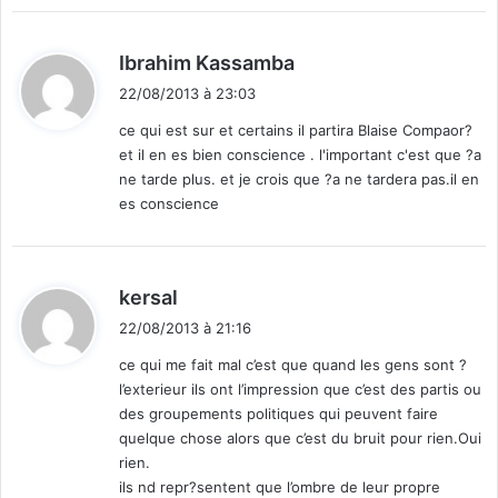
d
Ibrahim Kassamba
i
22/08/2013 à 23:03
t
ce qui est sur et certains il partira Blaise Compaor?
et il en es bien conscience . l'important c'est que ?a
:
ne tarde plus. et je crois que ?a ne tardera pas.il en
es conscience
d
kersal
i
22/08/2013 à 21:16
t
ce qui me fait mal c’est que quand les gens sont ?
l’exterieur ils ont l’impression que c’est des partis ou
:
des groupements politiques qui peuvent faire
quelque chose alors que c’est du bruit pour rien.Oui
rien.
ils nd repr?sentent que l’ombre de leur propre