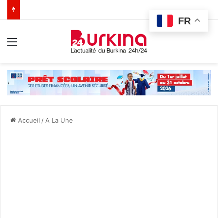
FR
Menu
Accueil
/
A La Une