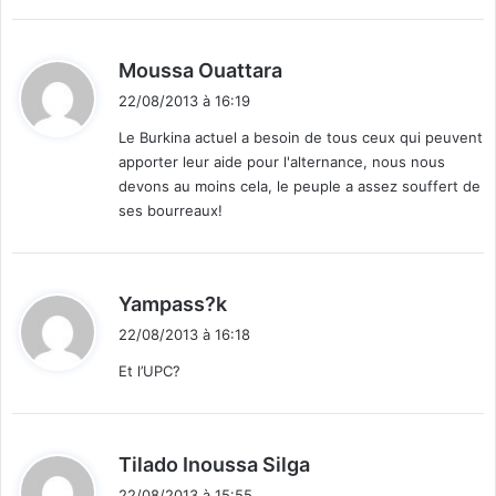
d
Moussa Ouattara
i
22/08/2013 à 16:19
t
Le Burkina actuel a besoin de tous ceux qui peuvent
apporter leur aide pour l'alternance, nous nous
:
devons au moins cela, le peuple a assez souffert de
ses bourreaux!
d
Yampass?k
i
22/08/2013 à 16:18
t
Et l’UPC?
:
d
Tilado Inoussa Silga
i
22/08/2013 à 15:55