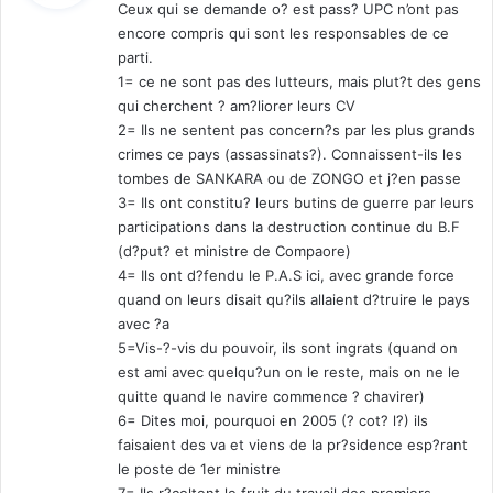
Ceux qui se demande o? est pass? UPC n’ont pas
encore compris qui sont les responsables de ce
:
parti.
1= ce ne sont pas des lutteurs, mais plut?t des gens
qui cherchent ? am?liorer leurs CV
2= Ils ne sentent pas concern?s par les plus grands
crimes ce pays (assassinats?). Connaissent-ils les
tombes de SANKARA ou de ZONGO et j?en passe
3= Ils ont constitu? leurs butins de guerre par leurs
participations dans la destruction continue du B.F
(d?put? et ministre de Compaore)
4= Ils ont d?fendu le P.A.S ici, avec grande force
quand on leurs disait qu?ils allaient d?truire le pays
avec ?a
5=Vis-?-vis du pouvoir, ils sont ingrats (quand on
est ami avec quelqu?un on le reste, mais on ne le
quitte quand le navire commence ? chavirer)
6= Dites moi, pourquoi en 2005 (? cot? l?) ils
faisaient des va et viens de la pr?sidence esp?rant
le poste de 1er ministre
7= Ils r?coltent le fruit du travail des premiers