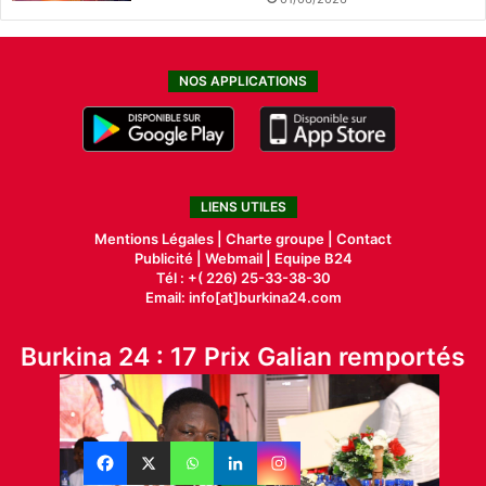
NOS APPLICATIONS
LIENS UTILES
Mentions Légales |
Charte groupe |
Contact
Publicité
|
Webmail |
Equipe B24
Tél : +( 226) 25-33-38-30
Email: info[at]burkina24.com
Burkina 24 : 17 Prix Galian remportés