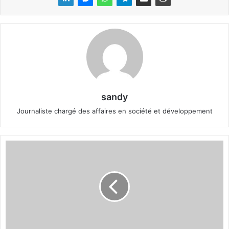
sandy
Journaliste chargé des affaires en société et développement
L
e
s
r
é
s
u
l