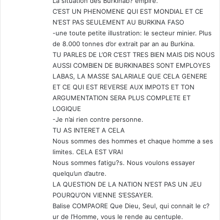
La situation des Burkinab? empire.
C’EST UN PHENOMENE QUI EST MONDIAL ET CE
N’EST PAS SEULEMENT AU BURKINA FASO
-une toute petite illustration: le secteur minier. Plus
de 8.000 tonnes d’or extrait par an au Burkina.
TU PARLES DE L’OR C’EST TRES BIEN MAIS DIS NOUS
AUSSI COMBIEN DE BURKINABES SONT EMPLOYES
LABAS, LA MASSE SALARIALE QUE CELA GENERE
ET CE QUI EST REVERSE AUX IMPOTS ET TON
ARGUMENTATION SERA PLUS COMPLETE ET
LOGIQUE
-Je n’ai rien contre personne.
TU AS INTERET A CELA
Nous sommes des hommes et chaque homme a ses
limites. CELA EST VRAI
Nous sommes fatigu?s. Nous voulons essayer
quelqu’un d’autre.
LA QUESTION DE LA NATION N’EST PAS UN JEU
POURQU’ON VIENNE S’ESSAYER.
Balise COMPAORE Que Dieu, Seul, qui connait le c?
ur de l’Homme, vous le rende au centuple.