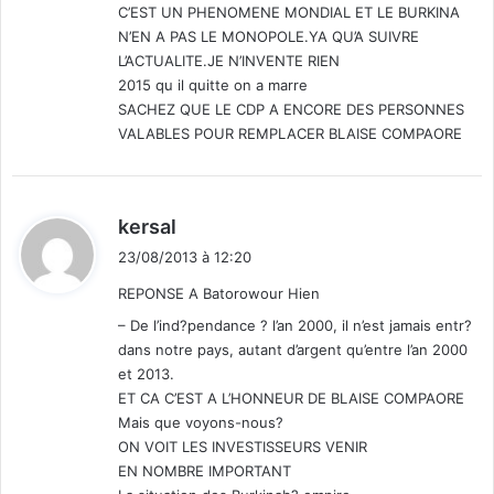
C’EST UN PHENOMENE MONDIAL ET LE BURKINA
N’EN A PAS LE MONOPOLE.YA QU’A SUIVRE
L’ACTUALITE.JE N’INVENTE RIEN
2015 qu il quitte on a marre
SACHEZ QUE LE CDP A ENCORE DES PERSONNES
VALABLES POUR REMPLACER BLAISE COMPAORE
d
kersal
i
23/08/2013 à 12:20
t
REPONSE A Batorowour Hien
:
– De l’ind?pendance ? l’an 2000, il n’est jamais entr?
dans notre pays, autant d’argent qu’entre l’an 2000
et 2013.
ET CA C’EST A L’HONNEUR DE BLAISE COMPAORE
Mais que voyons-nous?
ON VOIT LES INVESTISSEURS VENIR
EN NOMBRE IMPORTANT