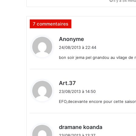
il y a 54 min
e
s
c
7 commentaires
a
n
d
d
Anonyme
i
i
24/08/2013 à 22:44
d
t
a
bon soir jema pel gnandou au vilage de 
t
:
s
a
u
d
Art.37
c
i
23/08/2013 à 14:50
o
t
n
EFO,decevante encore pour cette saiso
c
:
o
u
r
d
dramane koanda
s
i
23/08/2013 à 13:37