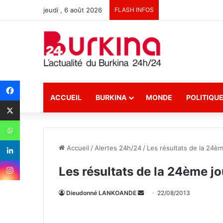
jeudi , 6 août 2026
FLASH INFOS
ACCUEIL
BURKINA
MONDE
POLITIQU
Accueil
/
Alertes 24h/24
/
Les résultats de la 24è
Les résultats de la 24ème j
Dieudonné LANKOANDE
E
22/08/2013
n
v