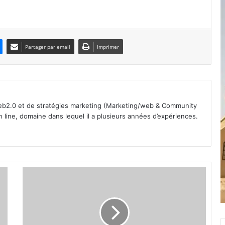
Partager par email
Imprimer
b2.0 et de stratégies marketing (Marketing/web & Community
line, domaine dans lequel il a plusieurs années d’expériences.
B
u
r
k
i