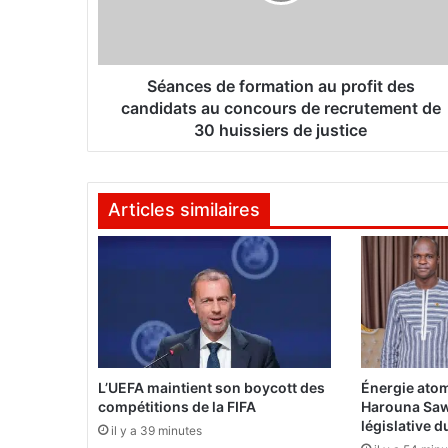
e
s
d
e
f
Séances de formation au profit des
o
candidats au concours de recrutement de
r
30 huissiers de justice
m
a
t
Articles similaires
i
o
n
a
u
p
r
o
f
L’UEFA maintient son boycott des
Énergie atom
i
compétitions de la FIFA
Harouna Saw
t
législative 
il y a 39 minutes
d