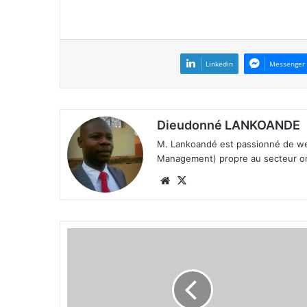
Linkedin
Messenger
Dieudonné LANKOANDE
M. Lankoandé est passionné de we
Management) propre au secteur on 
We
X
bsi
te
S
é
a
n
c