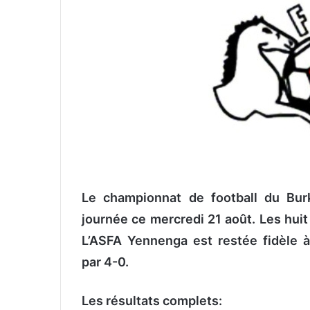
o
y
e
r
u
n
c
o
u
r
r
i
Le championnat de football du Bur
e
journée ce
mercredi 21 août. Les huit
l
L’ASFA Yennenga est restée fidèle 
par 4-0.
Les résultats complets: