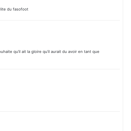
C
o
elite du fasofoot
m
i
t
é
d
'
a
ite qu’il ait la gloire qu’il aurait du avoir en tant que
c
t
i
o
n
p
o
u
r
l
e
p