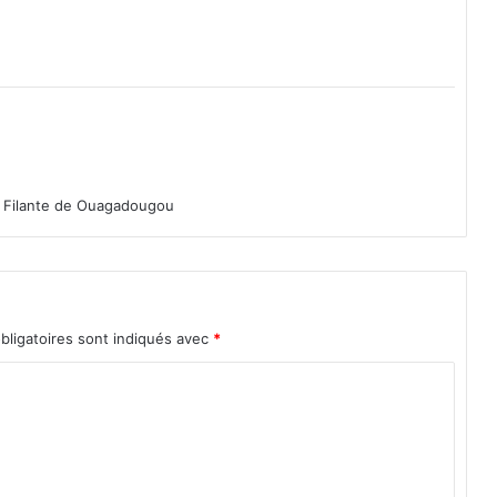
e
u
p
l
e
le Filante de Ouagadougou
bligatoires sont indiqués avec
*