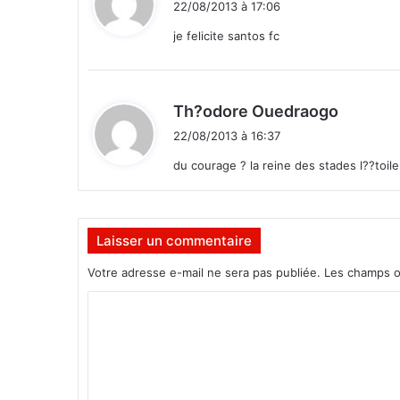
s
22/08/2013 à 17:06
t
i
je felicite santos fc
e
r
:
s
d
d
Th?odore Ouedraogo
e
i
j
22/08/2013 à 16:37
t
u
du courage ? la reine des stades l??toi
s
t
:
i
c
Laisser un commentaire
e
Votre adresse e-mail ne sera pas publiée.
Les champs o
C
o
m
m