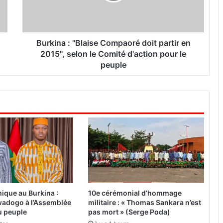
n
a
:
"
B
Burkina : "Blaise Compaoré doit partir en
l
2015", selon le Comité d'action pour le
a
peuple
i
s
e
C
o
m
p
a
o
r
é
d
ique au Burkina :
10e cérémonial d’hommage
o
adogo à l’Assemblée
militaire : « Thomas Sankara n’est
i
du peuple
pas mort » (Serge Poda)
t