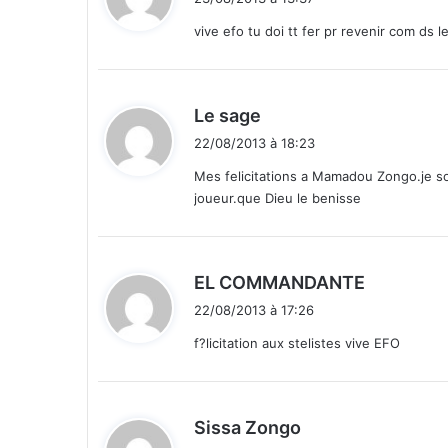
d
t
e
vive efo tu doi tt fer pr revenir com ds l
r
:
e
c
d
r
Le sage
u
i
22/08/2013 à 18:23
t
t
e
Mes felicitations a Mamadou Zongo.je souha
m
joueur.que Dieu le benisse
:
e
n
t
d
EL COMMANDANTE
d
i
e
22/08/2013 à 17:26
3
t
f?licitation aux stelistes vive EFO
0
h
:
u
i
d
Sissa Zongo
s
i