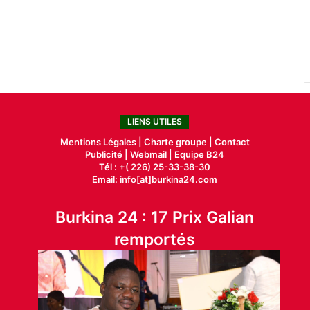
LIENS UTILES
Mentions Légales |
Charte groupe |
Contact
Publicité
|
Webmail |
Equipe B24
Tél : +( 226) 25-33-38-30
Email: info[at]burkina24.com
Burkina 24 : 17 Prix Galian
remportés