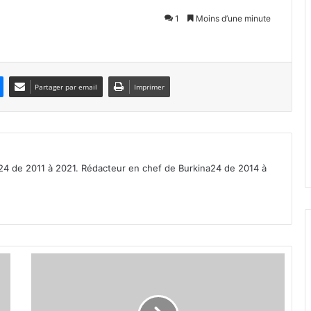
1
Moins d’une minute
Partager par email
Imprimer
a24 de 2011 à 2021. Rédacteur en chef de Burkina24 de 2014 à
A
f
r
o