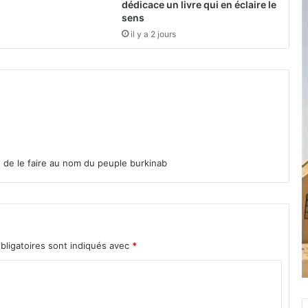
a
dédicace un livre qui en éclaire le
sens
t
l
il y a 2 jours
e
B
u
r
k
i
n
a
F
age de le faire au nom du peuple burkinab
a
s
o
p
a
bligatoires sont indiqués avec
*
r
l
e
s
c