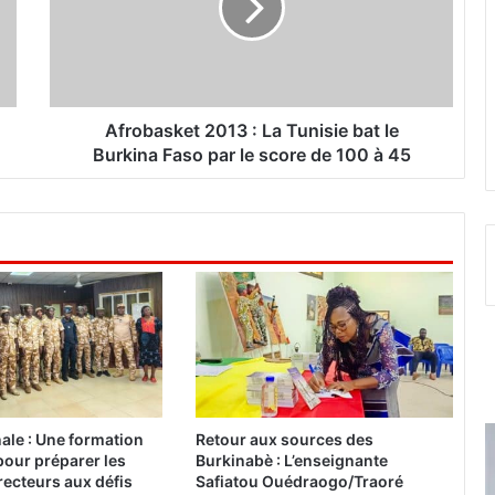
b
a
s
k
e
t
Afrobasket 2013 : La Tunisie bat le
2
Burkina Faso par le score de 100 à 45
0
1
3
:
L
a
T
u
n
i
s
i
nale : Une formation
Retour aux sources des
e
pour préparer les
Burkinabè : L’enseignante
b
ecteurs aux défis
Safiatou Ouédraogo/Traoré