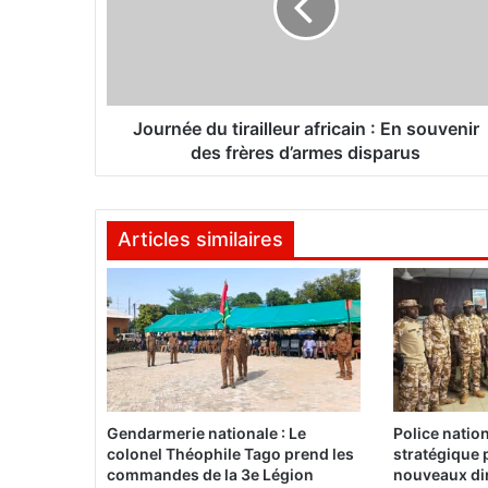
n
é
e
d
u
t
Journée du tirailleur africain : En souvenir
i
des frères d’armes disparus
r
a
i
Articles similaires
l
l
e
u
r
a
f
r
i
Gendarmerie nationale : Le
Police natio
c
colonel Théophile Tago prend les
stratégique 
a
commandes de la 3e Légion
nouveaux dir