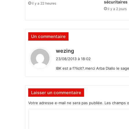
i
sécuritaires
il y a 22 heures
n
il y a 2 jours
:
E
n
s
Un commentaire
o
u
d
v
wezing
e
i
23/08/2013 à 18:02
n
t
i
IBK est a f?licit?.merci Arba Diallo le s
r
:
d
e
s
Laisser un commentaire
f
Votre adresse e-mail ne sera pas publiée.
Les champs o
r
è
C
r
o
e
s