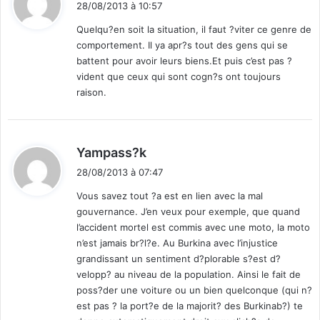
28/08/2013 à 10:57
t
Quelqu?en soit la situation, il faut ?viter ce genre de
comportement. Il ya apr?s tout des gens qui se
:
battent pour avoir leurs biens.Et puis c’est pas ?
vident que ceux qui sont cogn?s ont toujours
raison.
d
Yampass?k
i
28/08/2013 à 07:47
t
Vous savez tout ?a est en lien avec la mal
gouvernance. J’en veux pour exemple, que quand
:
l’accident mortel est commis avec une moto, la moto
n’est jamais br?l?e. Au Burkina avec l’injustice
grandissant un sentiment d?plorable s?est d?
velopp? au niveau de la population. Ainsi le fait de
poss?der une voiture ou un bien quelconque (qui n?
est pas ? la port?e de la majorit? des Burkinab?) te