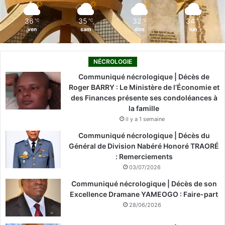
m
36
35
32
34
℃
℃
℃
℃
ven
sam
dim
lun
NÉCROLOGIE
Communiqué nécrologique | Décès de
Roger BARRY : Le Ministère de l’Économie et
des Finances présente ses condoléances à
la famille
il y a 1 semaine
Communiqué nécrologique | Décès du
Général de Division Nabéré Honoré TRAORÉ
: Remerciements
03/07/2026
Communiqué nécrologique | Décès de son
Excellence Dramane YAMEOGO : Faire-part
28/06/2026