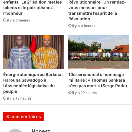
enfants : La 2ᵉ édition met les
Révolutionnaire : Un rendez-
l
U
talents et le patriotisme à
vous mensuel pour
’
n
l’honneur
transmettre l’esprit de la
A
s
Révolution
il y a 3 heures
v
c
il y a 4 heures
e
a
n
n
u
d
e
a
D
l
i
e
m
f
d
o
Énergie atomique au Burkina :
10e cérémonial d’hommage
o
n
Harouna Sawadogo à
militaire : « Thomas Sankara
l
c
l’Assemblée législative du
n’est pas mort » (Serge Poda)
o
i
peuple
il y a 19 heures
b
e
il y a 18 heures
s
r
o
à
n
l
3 commentaires
’
h
d
Honest