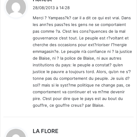
o
i
r
28/08/2013 à 14:28
t
i
Merci ? Yampass?k? car il a dit ce qui est vrai. Dans
z
les ann?es pass?es les gens ne se comportaient
:
o
pas comme ?a. C’est les cons?quences de la mal
n
gouvernance c’est tout. Le peuple est r?voltant et
cherche des occasions pour ext?rioriser l’?nergie
emmagasin?e. Le peuple n’a confiance ni ? la justice
de Blaise, ni ? la police de Blaise, ni aux autres
institutions du pays: le peuple a constat? qu’en
justice le pauvre a toujours tord. Alors, qu’on ne s’?
tonne pas du comportement du peuple. Je suis d?
sol? mais si le syst?me politique ne change pas, ce
comportement va continuer et va m?me devenir
pire. C’est pour dire que le pays est au bout du
gouffre, ce gouffre creus? par Blaise.
d
LA FLORE
i