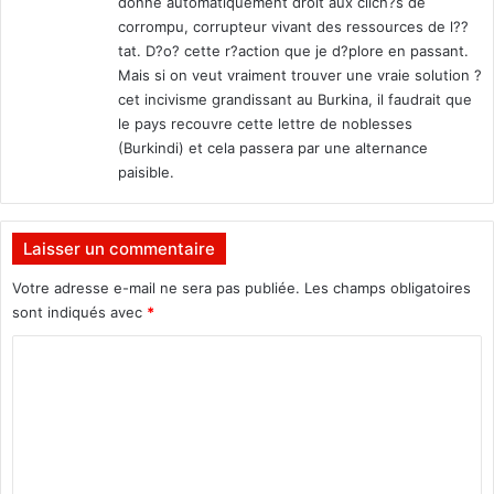
donne automatiquement droit aux clich?s de
corrompu, corrupteur vivant des ressources de l??
tat. D?o? cette r?action que je d?plore en passant.
Mais si on veut vraiment trouver une vraie solution ?
cet incivisme grandissant au Burkina, il faudrait que
le pays recouvre cette lettre de noblesses
(Burkindi) et cela passera par une alternance
paisible.
Laisser un commentaire
Votre adresse e-mail ne sera pas publiée.
Les champs obligatoires
sont indiqués avec
*
C
o
m
m
e