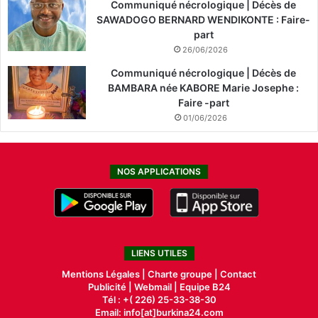
Communiqué nécrologique | Décès de
SAWADOGO BERNARD WENDIKONTE : Faire-
part
26/06/2026
Communiqué nécrologique | Décès de
BAMBARA née KABORE Marie Josephe :
Faire -part
01/06/2026
NOS APPLICATIONS
LIENS UTILES
Mentions Légales |
Charte groupe |
Contact
Publicité
|
Webmail |
Equipe B24
Tél : +( 226) 25-33-38-30
Email: info[at]burkina24.com