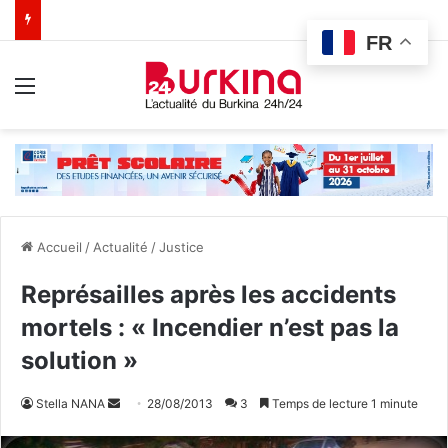
FR
Menu
Accueil
/
Actualité
/
Justice
Représailles après les accidents
mortels : « Incendier n’est pas la
solution »
Stella NANA
E
28/08/2013
3
Temps de lecture 1 minute
n