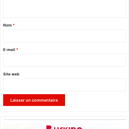
n
t
a
Nom
*
i
r
e
E-mail
*
*
Site web