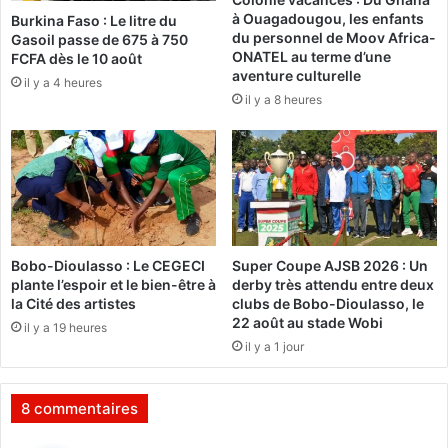
a
s
à Ouagadougou, les enfants
Burkina Faso : Le litre du
p
d
du personnel de Moov Africa-
Gasoil passe de 675 à 750
a
a
ONATEL au terme d’une
FCFA dès le 10 août
r
n
aventure culturelle
il y a 4 heures
t
s
il y a 8 heures
b
d
e
e
l
s
l
i
e
n
a
o
u
n
d
d
Bobo-Dioulasso : Le CEGECI
Super Coupe AJSB 2026 : Un
é
a
plante l’espoir et le bien-être à
derby très attendu entre deux
t
t
la Cité des artistes
clubs de Bobo-Dioulasso, le
r
i
22 août au stade Wobi
il y a 19 heures
i
o
il y a 1 jour
m
n
e
s
n
8 commentaires
t
d