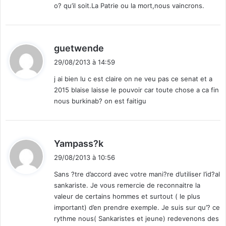
o? qu’il soit.La Patrie ou la mort,nous vaincrons.
d
guetwende
i
29/08/2013 à 14:59
t
j ai bien lu c est claire on ne veu pas ce senat et a
2015 blaise laisse le pouvoir car toute chose a ca fin
:
nous burkinab? on est faitigu
d
Yampass?k
i
29/08/2013 à 10:56
t
Sans ?tre d’accord avec votre mani?re d’utiliser l’id?al
sankariste. Je vous remercie de reconnaitre la
:
valeur de certains hommes et surtout ( le plus
important) d’en prendre exemple. Je suis sur qu’? ce
rythme nous( Sankaristes et jeune) redevenons des