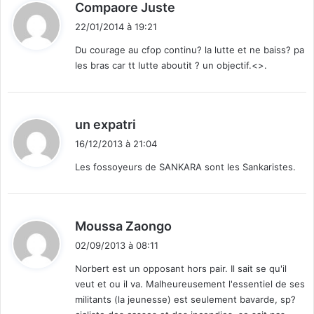
d
Compaore Juste
e
i
l
22/01/2014 à 19:21
t
a
Du courage au cfop continu? la lutte et ne baiss? pa
m
les bras car tt lutte aboutit ? un objectif.<>.
:
u
s
i
q
d
un expatri
u
i
e
16/12/2013 à 21:04
t
d
Les fossoyeurs de SANKARA sont les Sankaristes.
a
:
n
s
n
d
Moussa Zaongo
o
i
02/09/2013 à 08:11
t
t
r
Norbert est un opposant hors pair. Il sait se qu'il
e
veut et ou il va. Malheureusement l'essentiel de ses
:
c
militants (la jeunesse) est seulement bavarde, sp?
o