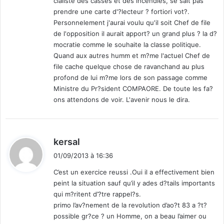
cialiste des casses et des incendies, se sait pas
r
prendre une carte d'?lecteur ? fortiori vot?.
p
Personnelement j'aurai voulu qu'il soit Chef de file
s
de l'opposition il aurait apport? un grand plus ? la d?
»
mocratie comme le souhaite la classe politique.
Quand aux autres humm et m?me l'actuel Chef de
file cache quelque chose de ravanchand au plus
profond de lui m?me lors de son passage comme
Ministre du Pr?sident COMPAORE. De toute les fa?
ons attendons de voir. L'avenir nous le dira.
d
kersal
i
01/09/2013 à 16:36
t
C’est un exercice reussi .Oui il a effectivement bien
peint la situation sauf qu’il y ades d?tails importants
:
qui m?ritent d’?tre rappel?s.
primo l’av?nement de la revolution d’ao?t 83 a ?t?
possible gr?ce ? un Homme, on a beau l’aimer ou