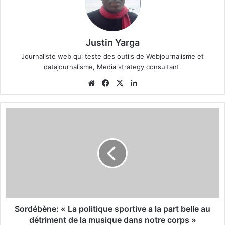
Justin Yarga
Journaliste web qui teste des outils de Webjournalisme et
datajournalisme, Media strategy consultant.
We
Fa
X
Lin
bsi
ce
ke
te
bo
din
S
ok
o
r
d
é
b
è
n
e
:
Sordébène: « La politique sportive a la part belle au
«
détriment de la musique dans notre corps »