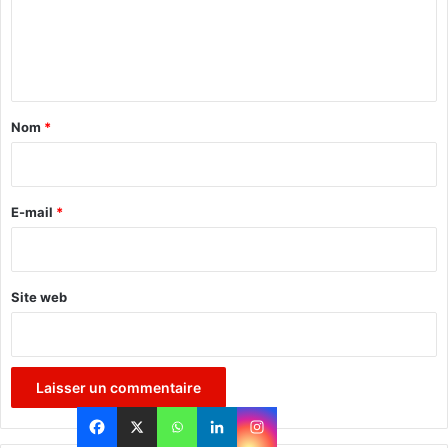
m
e
n
t
a
Nom
*
i
r
e
E-mail
*
*
Site web