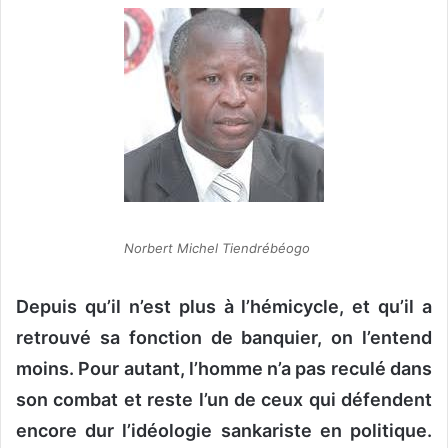
v
o
y
e
r
u
n
c
o
u
Norbert Michel Tiendrébéogo
r
r
Depuis qu’il n’est plus à l’hémicycle, et qu’il a
i
retrouvé sa fonction de banquier, on l’entend
e
l
moins. Pour autant, l’homme n’a pas reculé dans
son combat et reste l’un de ceux qui défendent
encore dur l’idéologie sankariste en politique.