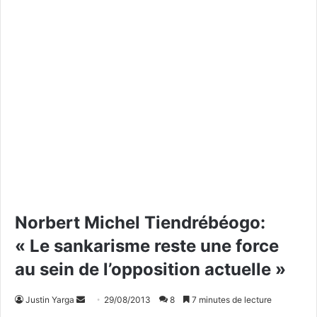
Norbert Michel Tiendrébéogo:
« Le sankarisme reste une force
au sein de l’opposition actuelle »
Justin Yarga
E
29/08/2013
8
7 minutes de lecture
n