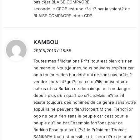
pas c’est BLAISE COMPAORE.
secondo le CFOP est une r?alit? par la volont? de
BLAISE COMPAORE et du CDP.
d
KAMBOU
i
29/08/2013 à 16:55
t
Toutes mes f?licitations Pr?si tout est bien dis rien
ne manque.Nous,jeunes,nous pouvons esp?rer car
:
on a toujours des burkinbii qui ne sont pas pr?ts ?
vendre leurs int?grit?s parce qu?ils pensent aux
autres et au Burkina de demain qui est en danger
depuis plus d’un quart de si?cle.Mais m?me s’il
existe toujours des hommes de ce genre sans votre
appui ils ne peuvent rien,Norbert Michel Tiendr?b?
ogo ne peut rien sans le peuple car c’est pour le
peuple qu’il se bat.Ensemble fon?ons pour ce
Burkina Faso qu’a tant r?v? le Pr?sident Thomas
SANKARA tout est possible et il sera fi?re de nous