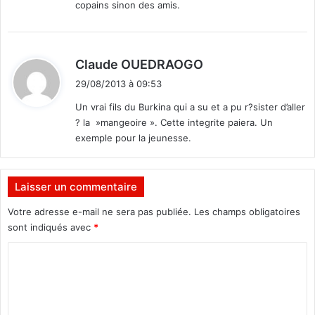
copains sinon des amis.
d
Claude OUEDRAOGO
i
29/08/2013 à 09:53
t
Un vrai fils du Burkina qui a su et a pu r?sister d’aller
? la »mangeoire ». Cette integrite paiera. Un
:
exemple pour la jeunesse.
Laisser un commentaire
Votre adresse e-mail ne sera pas publiée.
Les champs obligatoires
sont indiqués avec
*
C
o
m