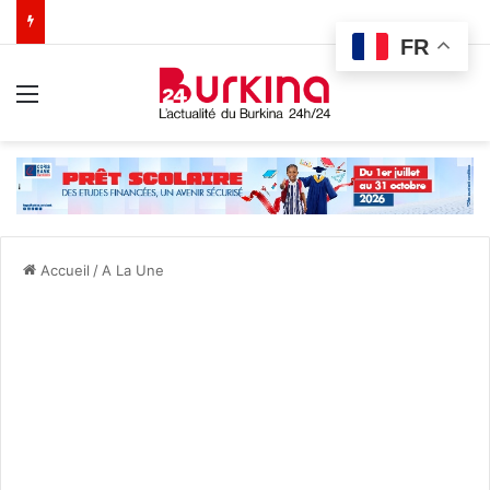
FR
Menu
Accueil
/
A La Une