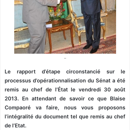
o
u
r
r
i
e
l
–
Le rapport d’étape circonstancié sur le
processus d’opérationnalisation du Sénat a été
remis au chef de l’État le vendredi 30 août
2013.
En attendant de savoir ce que Blaise
Compaoré va faire, nous vous proposons
l’intégralité du document tel que remis au chef
de l’Etat.