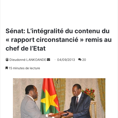
Sénat: L’intégralité du contenu du
« rapport circonstancié » remis au
chef de l’Etat
Dieudonné LANKOANDE
E
04/09/2013
20
n
15 minutes de lecture
v
o
y
e
r
u
n
c