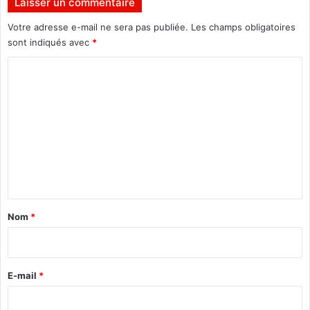
Laisser un commentaire
e
Votre adresse e-mail ne sera pas publiée.
Les champs obligatoires
s
e
sont indiqués avec
*
s
C
p
o
o
i
m
r
s
m
e
n
t
a
Nom
*
i
r
e
E-mail
*
*