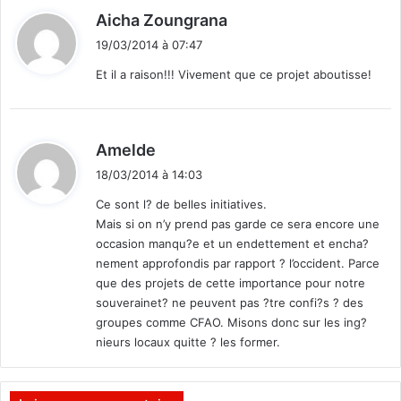
h
d
Aicha Zoungrana
a
i
n
19/03/2014 à 07:47
t
t
Et il a raison!!! Vivement que ce projet aboutisse!
i
e
:
r
q
d
Amelde
u
i
i
18/03/2014 à 14:03
t
c
Ce sont l? de belles initiatives.
r
Mais si on n’y prend pas garde ce sera encore une
:
i
occasion manqu?e et un endettement et encha?
s
nement approfondis par rapport ? l’occident. Parce
t
que des projets de cette importance pour notre
a
souverainet? ne peuvent pas ?tre confi?s ? des
l
groupes comme CFAO. Misons donc sur les ing?
l
nieurs locaux quitte ? les former.
i
s
e
l