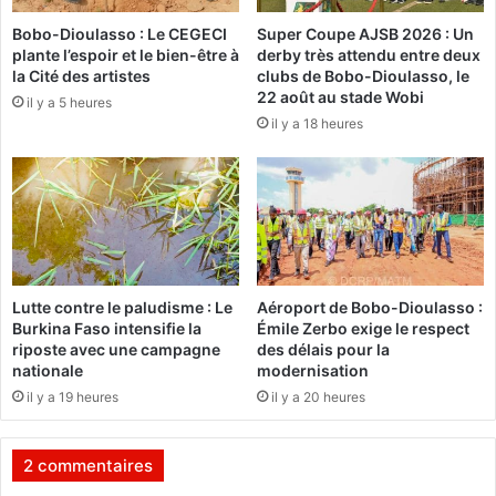
K
Bobo-Dioulasso : Le CEGECI
Super Coupe AJSB 2026 : Un
o
plante l’espoir et le bien-être à
derby très attendu entre deux
m
la Cité des artistes
clubs de Bobo-Dioulasso, le
s
22 août au stade Wobi
il y a 5 heures
i
il y a 18 heures
l
g
a
:
u
n
i
m
Lutte contre le paludisme : Le
Aéroport de Bobo-Dioulasso :
p
Burkina Faso intensifie la
Émile Zerbo exige le respect
o
riposte avec une campagne
des délais pour la
r
nationale
modernisation
t
il y a 19 heures
il y a 20 heures
a
n
t
2 commentaires
c