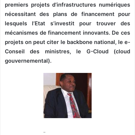
n
premiers projets d’infrastructures numériques
c
nécessitant des plans de financement pour
o
lesquels l’Etat s’investit pour trouver des
u
r
mécanismes de financement innovants. De ces
r
projets on peut citer le backbone national, le e-
i
Conseil des ministres, le G-Cloud (cloud
e
l
gouvernemental).
–