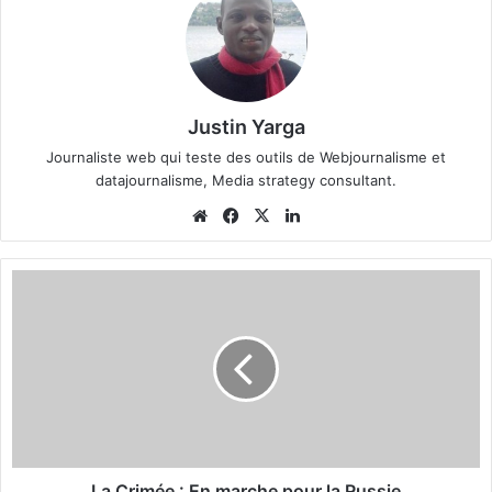
Justin Yarga
Journaliste web qui teste des outils de Webjournalisme et
datajournalisme, Media strategy consultant.
We
Fa
X
Lin
bsi
ce
ke
te
bo
din
L
ok
a
C
r
i
m
é
e
:
E
La Crimée : En marche pour la Russie