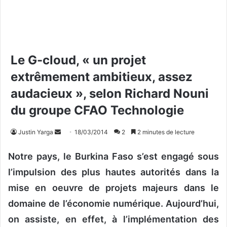
Le G-cloud, « un projet
extrêmement ambitieux, assez
audacieux », selon Richard Nouni
du groupe CFAO Technologie
Justin Yarga
E
18/03/2014
2
2 minutes de lecture
n
Notre pays, le Burkina Faso s’est engagé sous
v
o
l’impulsion des plus hautes autorités dans la
y
mise en oeuvre de projets majeurs dans le
e
domaine de l’économie numérique. Aujourd’hui,
r
u
on assiste, en effet, à l’implémentation des