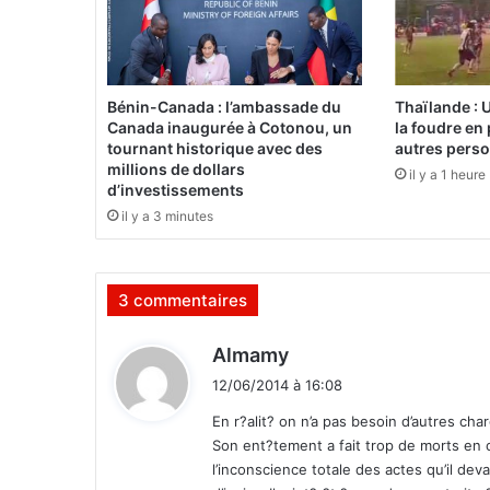
l
l
B
a
s
Bénin-Canada : l’ambassade du
Thaïlande : 
s
Canada inaugurée à Cotonou, un
la foudre en
o
tournant historique avec des
autres pers
l
millions de dollars
il y a 1 heure
d’investissements
é
r
il y a 3 minutes
e
ç
u
3 commentaires
d
a
d
n
Almamy
s
i
12/06/2014 à 16:08
l
t
’
En r?alit? on n’a pas besoin d’autres ch
o
Son ent?tement a fait trop de morts en co
:
r
l’inconscience totale des actes qu’il deva
d