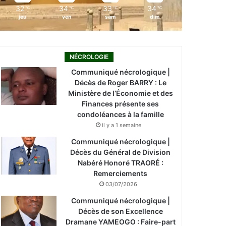
32
34
33
34
℃
℃
℃
℃
jeu
ven
sam
dim
NÉCROLOGIE
Communiqué nécrologique |
Décès de Roger BARRY : Le
Ministère de l’Économie et des
Finances présente ses
condoléances à la famille
il y a 1 semaine
Communiqué nécrologique |
Décès du Général de Division
Nabéré Honoré TRAORÉ :
Remerciements
03/07/2026
Communiqué nécrologique |
Décès de son Excellence
Dramane YAMEOGO : Faire-part