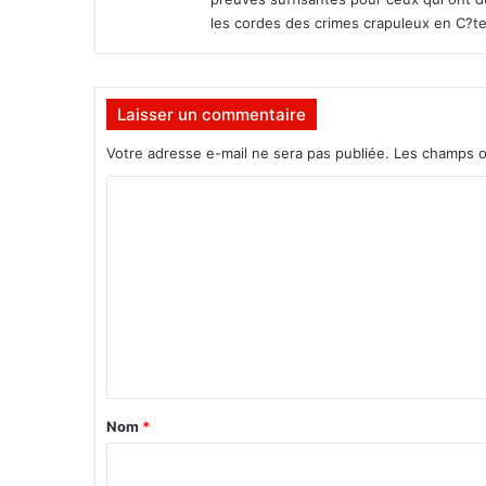
d
les cordes des crimes crapuleux en C?te
e
T
a
i
Laisser un commentaire
w
a
Votre adresse e-mail ne sera pas publiée.
Les champs o
n
C
o
m
m
e
n
t
a
Nom
*
i
r