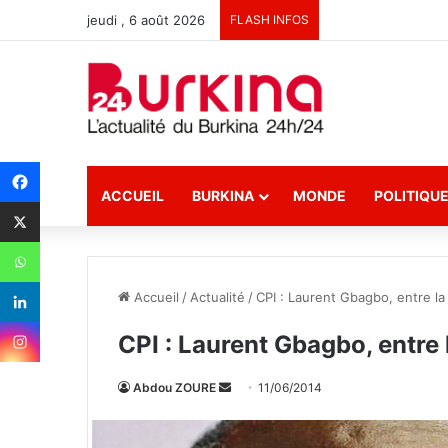
jeudi , 6 août 2026
FLASH INFOS
ACCUEIL
BURKINA
MONDE
POLITIQU
Accueil
/
Actualité
/
CPI : Laurent Gbagbo, entre la
CPI : Laurent Gbagbo, entre 
Abdou ZOURE
E
11/06/2014
n
v