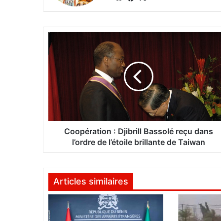
bsi
ce
te
bo
ok
C
o
o
p
é
r
a
t
i
o
Coopération : Djibrill Bassolé reçu dans
n
l’ordre de l’étoile brillante de Taiwan
:
D
j
Articles similaires
i
b
r
i