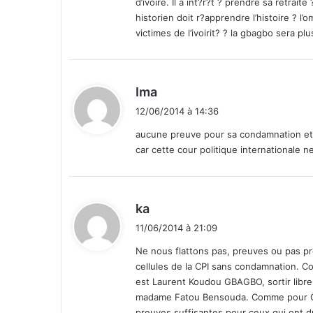
d’ivoire. Il a int?r?t ? prendre sa retraite 
r
historien doit r?apprendre l’histoire ? l’
e
victimes de l’ivoirit? ? la gbagbo sera pl
d
e
l
’
d
Ima
é
i
12/06/2014 à 14:36
t
t
o
aucune preuve pour sa condamnation etai
i
car cette cour politique internationale 
:
l
e
b
r
d
ka
i
i
11/06/2014 à 21:09
l
t
l
Ne nous flattons pas, preuves ou pas pr
a
cellules de la CPI sans condamnation. Co
:
n
est Laurent Koudou GBAGBO, sortir libre
t
madame Fatou Bensouda. Comme pour Char
e
preuves suffisantes pour ceux qui ont d