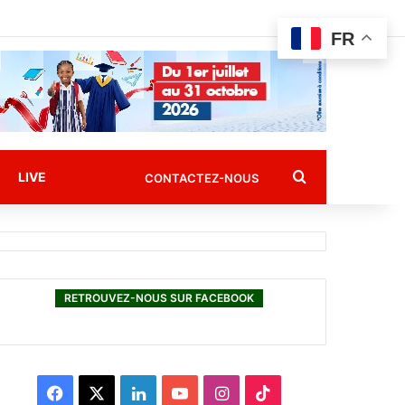
FR
Rechercher
LIVE
CONTACTEZ-NOUS
RETROUVEZ-NOUS SUR FACEBOOK
F
X
L
Y
I
T