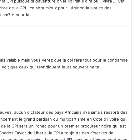
? la CPI puisque si d’aventure on le lib?rait il dira ou il vivra … Cet
x
ombre de la CPI . ce sera mieux pour lui sinon la justice des
m
us am?re pour lui.
a
i
n
s
d
e
s
s valable mais vous verez que la cpi fera tout pour le condamne
i
ne voit que ceux qui revndiquent leurs souveraineite
n
s
u
r
g
é
s
euves, aucun dictateur des pays Africains n?a jamais ressorti des
(
ncernant le grand partisan du multipartisme en Cote d?ivoire qui
R
 de la CPI sera un ?chec pour un premier procureur noire qui est
F
les Taylor du Liberia, la CPI a toujours des r?serves de
I
u sang dans les mains. Laurent et Bl? ainsi que Simone sont dans