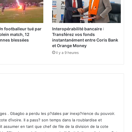
l
l
e
d
e
Un footballeur tué par
Interopérabilité bancaire :
T
 plein match, 12
Transférez vos fonds
i
onnes blessées
instantanément entre Coris Bank
k
et Orange Money
r
il y a 9 heures
i
t
e
s
t
t
o
m
b
é
arges . Gbagbo a perdu les p?dales par inexp?rience du pouvoir.
e
te d’ivoire. Il a pass? son temps dans la roublardise et
a
it assumer en tant que chef de file de la division de la cote
u