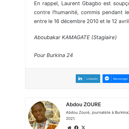
En rappel, Laurent Gbagbo est soup
contre l’humanité, commis pendant les
entre le 16 décembre 2010 et le 12 avril
Aboubakar KAMAGATE (Stagiaire)
Pour Burkina 24
Linkedin
Messenger
Abdou ZOURE
Abdou Zouré, journaliste à Burkin
2021.
We
Fa
X