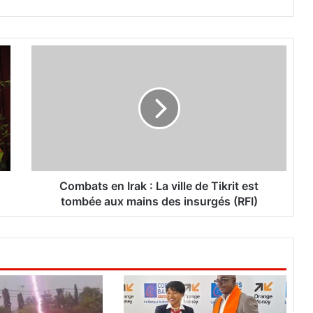
C
o
m
b
a
t
s
e
n
I
Combats en Irak : La ville de Tikrit est
r
tombée aux mains des insurgés (RFI)
a
k
:
L
a
v
i