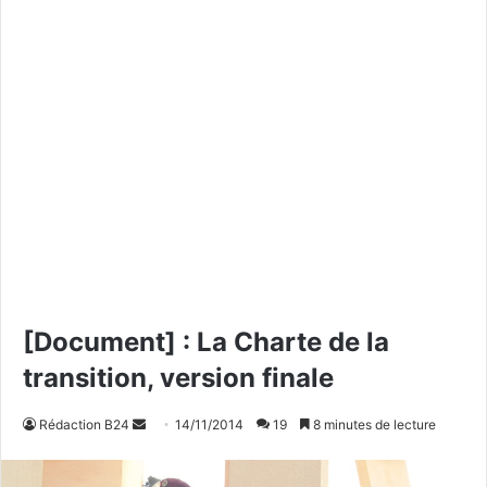
[Document] : La Charte de la
transition, version finale
Rédaction B24
E
14/11/2014
19
8 minutes de lecture
n
v