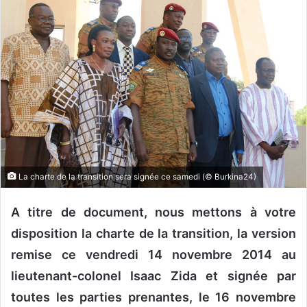
o
y
e
r
u
n
c
o
u
r
r
La charte de la transition sera signée ce samedi (© Burkina24)
i
e
A titre de document, nous mettons à votre
l
disposition la charte de la transition, la version
remise ce vendredi 14 novembre 2014 au
lieutenant-colonel Isaac Zida et signée par
toutes les parties prenantes, le 16 novembre