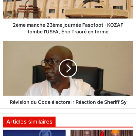
n
c
h
e
2ème manche 23ème journée Fasofoot : KOZAF
2
tombe l’USFA, Éric Traoré en forme
3
è
R
m
é
e
v
j
i
o
s
u
i
r
o
n
n
é
d
e
u
Révision du Code électoral : Réaction de Sheriff Sy
F
C
a
o
s
d
Articles similaires
o
e
f
é