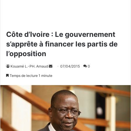
Côte d’Ivoire : Le gouvernement
s’apprête à financer les partis de
l’opposition
Kouamé L.-PH. Arnaud
E
07/04/2015
0
n
Temps de lecture 1 minute
v
o
y
e
r
u
n
c