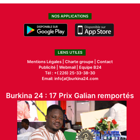
NOS APPLICATIONS
LIENS UTILES
Mentions Légales |
Charte groupe |
Contact
Publicité
|
Webmail |
Equipe B24
Tél : +( 226) 25-33-38-30
Email: info[at]burkina24.com
Burkina 24 : 17 Prix Galian remportés