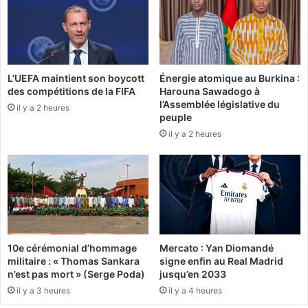
o
l
o
e
t
c
:
t
K
o
L’UEFA maintient son boycott
Énergie atomique au Burkina :
O
r
des compétitions de la FIFA
Harouna Sawadogo à
Z
a
l’Assemblée législative du
A
il y a 2 heures
l
peuple
F
:
il y a 2 heures
t
R
o
é
m
a
b
c
e
t
l
i
’
o
U
n
10e cérémonial d’hommage
Mercato : Yan Diomandé
S
d
militaire : « Thomas Sankara
signe enfin au Real Madrid
F
e
n’est pas mort » (Serge Poda)
jusqu’en 2033
A
S
il y a 3 heures
il y a 4 heures
,
h