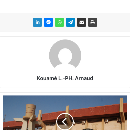
Kouamé L.-PH. Arnaud
2
è
m
e
m
a