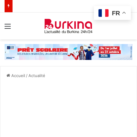
FR
Menu
Accueil
/
Actualité