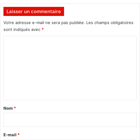
É
e
r
r
Laisser un commentaire
i
i
c
f
Votre adresse e-mail ne sera pas publiée.
Les champs obligatoires
T
f
sont indiqués avec
*
r
S
a
C
y
o
o
r
m
é
e
m
n
e
f
o
n
r
t
m
e
a
Nom
*
i
r
e
E-mail
*